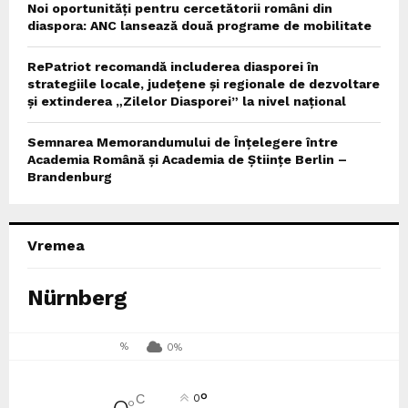
Noi oportunități pentru cercetătorii români din
diaspora: ANC lansează două programe de mobilitate
RePatriot recomandă includerea diasporei în
strategiile locale, județene și regionale de dezvoltare
și extinderea „Zilelor Diasporei” la nivel național
Semnarea Memorandumului de Înțelegere între
Academia Română și Academia de Științe Berlin –
Brandenburg
Vremea
Nürnberg
%
0%
°
C
0
°