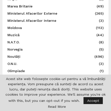
Marea Britanie
(49)
Ministerul Afacerilor Externe
(265)
Ministerul Afacerilor Interne
(3)
Moldova
(113)
Muzică
(44)
N.A.T.O.
(8)
Norvegia
(5)
Noutăți
(496)
O.N.U.
(3)
Olimpiade
(1)
Opinii
(9)
Acest site web folosește cookie-uri pentru a vă îmbunătăți
experiența. Vom presupune că sunteți de acord cu acest
Patronatul European al Femeilor de Afaceri
(1)
lucru, dar puteți renunța dacă doriți. This website uses
Personalități
(1)
cookies to improve your experience. We'll assume you're ok
Politică
(6)
with this, but you can opt-out if you wish.
Accept
Read More
Polonia
(22)