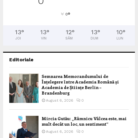
0
°
0
13
°
13
°
12
°
13
°
10
°
JOI
VIN
SÂM
DUM
LUN
Editoriale
Semnarea Memorandumului de
Înțelegere între Academia Română și
Academia de Științe Berlin –
Brandenburg
August 6, 2026
0
Mircia Gutău: „Râmnicu Vâlcea este, mai
mult decât un loc, un sentiment”
August 6, 2026
0