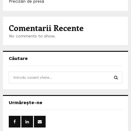
Precizări de presă
Comentarii Recente
No comments to show.
Căutare
S
e
a
S
r
c
E
Urmărește-ne
h
f
A
o
r
R
: