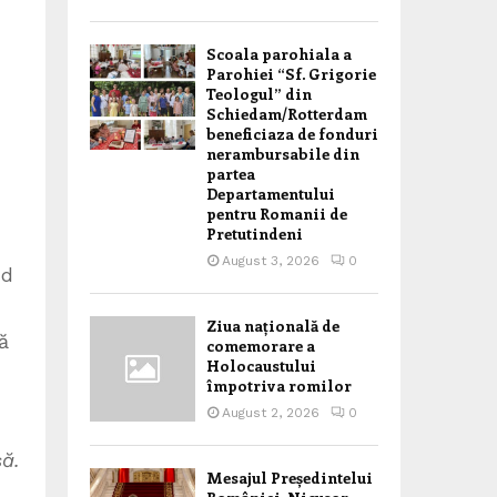
Scoala parohiala a
Parohiei “Sf. Grigorie
Teologul” din
Schiedam/Rotterdam
beneficiaza de fonduri
nerambursabile din
partea
Departamentului
pentru Romanii de
Pretutindeni
August 3, 2026
0
nd
Ziua națională de
ă
comemorare a
Holocaustului
împotriva romilor
August 2, 2026
0
să.
Mesajul Președintelui