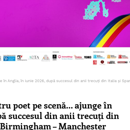
 Anglia, în iunie 2026, după succesul din anii trecuți din Italia și Span
tru poet pe scenă… ajunge în
pă succesul din anii trecuți din
 – Birmingham – Manchester