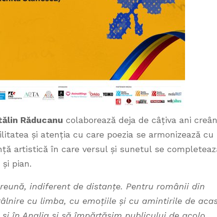
ătălin Răducanu
colaborează deja de câțiva ani creâ
litatea și atenția cu care poezia se armonizează cu
ță artistică în care versul și sunetul se completeaz
 și pian.
eună, indiferent de distanțe. Pentru românii din
âlnire cu limba, cu emoțiile și cu amintirile de aca
i în Anglia și să împărtășim publicului de acolo