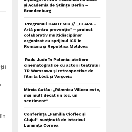
și Academia de Științe Berlin –
Brandenburg
Programul CANTEMIR // „CLARA –
Artă pentru prevenție” – proiect
colaborativ multidisciplinar
organizat cu sprijinul ICR în
România și Republica Moldova
Radu Jude în Polonia: ateliere
cinematografice cu actorii teatrului
ții
TR Warszawa și retrospective de
film la Łódź și Varșovia
u
Mircia Gutău: „Râmnicu Vâlcea este,
mai mult decât un loc, un
sentiment”
Conferința „Familia Cioflec și
din
Clujul” susținută de istoricul
Luminița Cornea