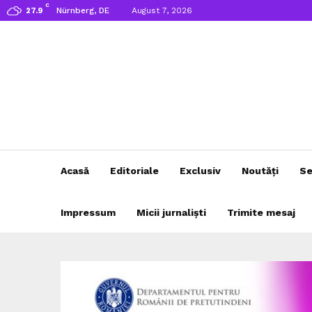
C
Nürnberg, DE
August 7, 2026
27.9
Acasă
Editoriale
Exclusiv
Noutăți
Se
Impressum
Micii jurnaliști
Trimite mesaj