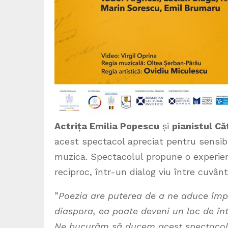
A
ctrița Emilia Popescu
și
pianistul C
acest spectacol apreciat pentru sensibi
muzica. Spectacolul propune o experien
reciproc, într-un dialog viu între cuvânt
”
Poezia are puterea de a ne aduce împr
diaspora, ea poate deveni un loc de înt
Ne bucurăm să ducem acest spectacol ș