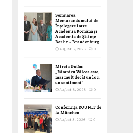
Semnarea
Memorandumului de
Înțelegere între
Academia Română și
Academia de Științe
Berlin – Brandenburg
August 6, 2026
0
Mircia Gutău:
„Râmnicu Vâlcea este,
mai mult decât un loc,
un sentiment”
August 6, 2026
0
Conferința ROUNIT de
la München
August 3, 2026
0