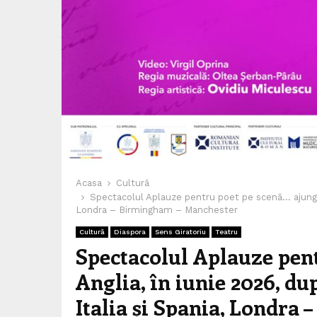
Acasa
Cultură
Spectacolul Aplauze pentru poet pe scenă… ajunge în
Londra – Birmingham – Manchester
Cultură
Diaspora
Sens Giratoriu
Teatru
Spectacolul Aplauze pen
Anglia, în iunie 2026, du
Italia și Spania, Londra