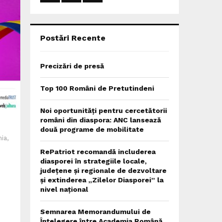
:
C
H
Postări Recente
Precizări de presă
Top 100 Români de Pretutindeni
Noi oportunități pentru cercetătorii
români din diaspora: ANC lansează
două programe de mobilitate
ia,
RePatriot recomandă includerea
diasporei în strategiile locale,
județene și regionale de dezvoltare
și extinderea „Zilelor Diasporei” la
nivel național
Semnarea Memorandumului de
Înțelegere între Academia Română