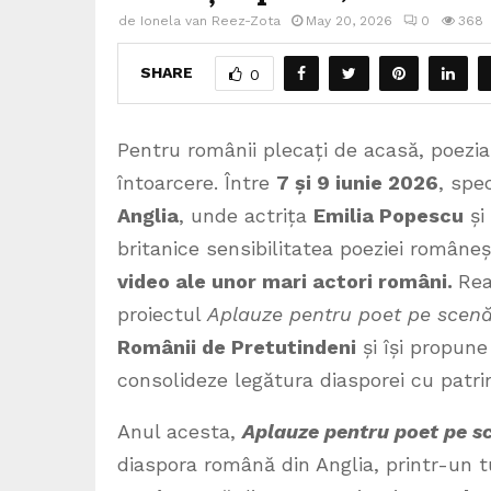
de
Ionela van Reez-Zota
May 20, 2026
0
368
SHARE
0
Pentru românii plecați de acasă, poezia
întoarcere. Între
7 și 9 iunie 2026
, spe
Anglia
, unde actrița
Emilia Popescu
și
britanice sensibilitatea poeziei române
video ale unor mari actori români.
Rea
proiectul
Aplauze pentru poet pe scen
Românii de Pretutindeni
și își propun
consolideze legătura diasporei cu patri
Anul acesta,
Aplauze pentru poet pe 
diaspora română din Anglia, printr-un 