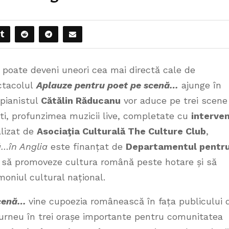
 poate deveni uneori cea mai directă cale de
ctacolul
Aplauze pentru poet pe scenă…
ajunge în
 pianistul
Cătălin Răducanu
vor aduce pe trei scene
ști, profunzimea muzicii live, completate cu
interven
lizat de
Asociaţia Culturală The Culture Club
,
ă…în Anglia
este finanțat de
Departamentul pentr
e să promoveze cultura română peste hotare și să
moniul cultural național.
scenă…
vine cupoezia românească în fața publicului 
turneu în trei orașe importante pentru comunitatea