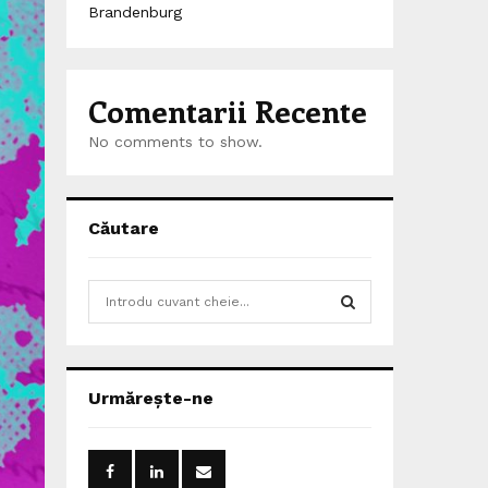
Brandenburg
Comentarii Recente
No comments to show.
Căutare
S
e
a
S
r
c
E
Urmărește-ne
h
f
A
o
r
R