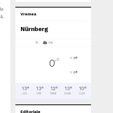
ă
de
Vremea
ă.
Nürnberg
%
0%
°
0
C
0
°
°
0
13
°
13
°
12
°
13
°
10
°
JOI
VIN
SÂM
DUM
LUN
Editoriale