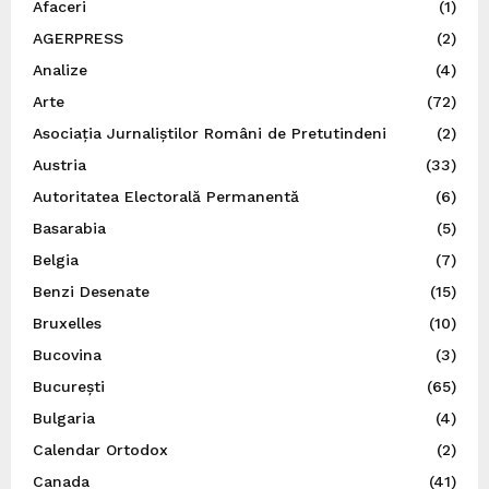
Afaceri
(1)
AGERPRESS
(2)
Analize
(4)
Arte
(72)
Asociația Jurnaliștilor Români de Pretutindeni
(2)
Austria
(33)
Autoritatea Electorală Permanentă
(6)
Basarabia
(5)
Belgia
(7)
Benzi Desenate
(15)
Bruxelles
(10)
Bucovina
(3)
București
(65)
Bulgaria
(4)
Calendar Ortodox
(2)
Canada
(41)