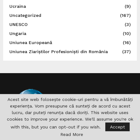
Ucraina
(9)
Uncategorized
(167)
UNESCO
(3)
Ungaria
(10)
Uniunea Europeană
(16)
Uniunea Ziariștilor Profesioniști din România
(37)
Acest site web folosește cookie-uri pentru a vă îmbunătăți
experiența. Vom presupune că sunteți de acord cu acest
lucru, dar puteți renunța dacă doriți. This website uses
cookies to improve your experience. We'll assume you're ok
with this, but you can opt-out if you wish.
Accept
DESPRE NOI
Read More