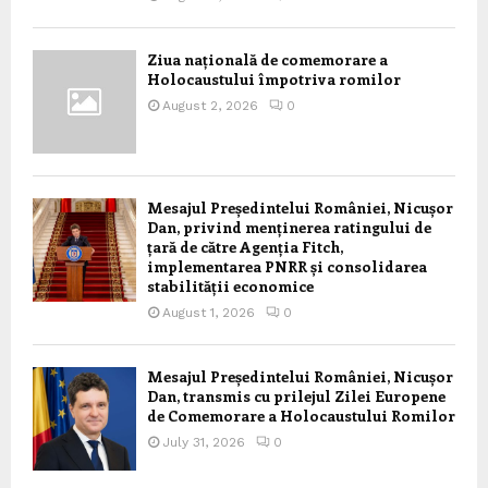
Ziua națională de comemorare a
Holocaustului împotriva romilor
August 2, 2026
0
Mesajul Președintelui României, Nicușor
Dan, privind menținerea ratingului de
țară de către Agenția Fitch,
implementarea PNRR și consolidarea
stabilității economice
August 1, 2026
0
Mesajul Președintelui României, Nicușor
Dan, transmis cu prilejul Zilei Europene
de Comemorare a Holocaustului Romilor
July 31, 2026
0