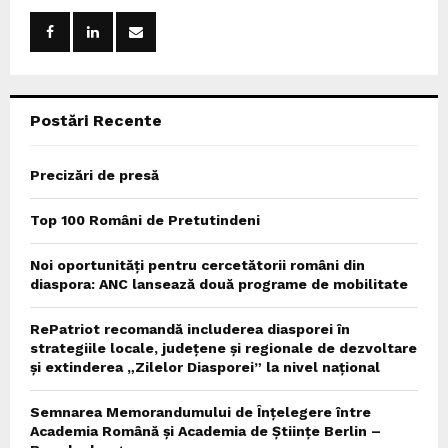
A
o
r
R
:
C
Postări Recente
H
Precizări de presă
Top 100 Români de Pretutindeni
Noi oportunități pentru cercetătorii români din
diaspora: ANC lansează două programe de mobilitate
RePatriot recomandă includerea diasporei în
strategiile locale, județene și regionale de dezvoltare
și extinderea „Zilelor Diasporei” la nivel național
Semnarea Memorandumului de Înțelegere între
Academia Română și Academia de Științe Berlin –