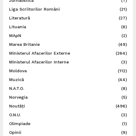
Jurnalistică
(7)
Liga Scriitorilor Români
(21)
Literatură
(27)
Lituania
(6)
MApN
(2)
Marea Britanie
(49)
Ministerul Afacerilor Externe
(264)
Ministerul Afacerilor Interne
(3)
Moldova
(112)
Muzică
(44)
N.A.T.O.
(8)
Norvegia
(5)
Noutăți
(496)
O.N.U.
(3)
Olimpiade
(1)
Opinii
(9)