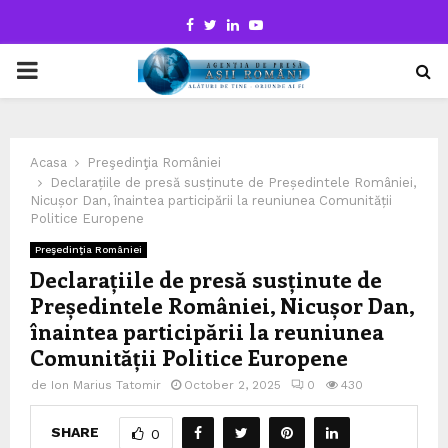
Facebook
Twitter
Linkedin
Youtube
PRIMARY
MENU
Acasa
Preşedinţia României
Declarațiile de presă susținute de Președintele României,
Nicușor Dan, înaintea participării la reuniunea Comunității
Politice Europene
Preşedinţia României
Declarațiile de presă susținute de
Președintele României, Nicușor Dan,
înaintea participării la reuniunea
Comunității Politice Europene
de
Ion Marius Tatomir
October 2, 2025
0
430
SHARE
0