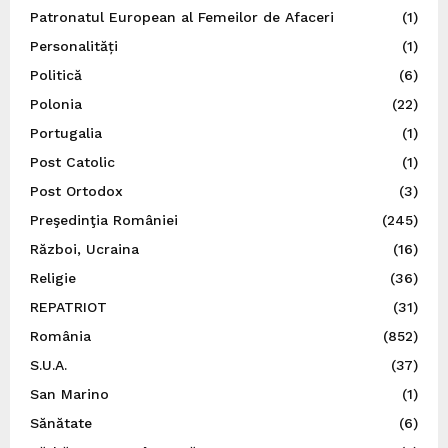
Patronatul European al Femeilor de Afaceri
(1)
Personalități
(1)
Politică
(6)
Polonia
(22)
Portugalia
(1)
Post Catolic
(1)
Post Ortodox
(3)
Preşedinţia României
(245)
Război, Ucraina
(16)
Religie
(36)
REPATRIOT
(31)
România
(852)
S.U.A.
(37)
San Marino
(1)
Sănătate
(6)