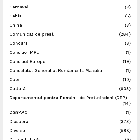
Carnaval
(3)
Cehia
(5)
China
(3)
Comunicat de presă
(284)
Concurs
(8)
Consilier MPU
(1)
Consiliul Europei
(19)
Consulatul General al României la Marsilia
(1)
Copii
(10)
Cultură
(803)
Departamentul pentru Românii de Pretutindeni (DRP)
(14)
DGSAPC
(1)
Diaspora
(373)
Diverse
(588)
Dr. Ion I. Jinga
(5)