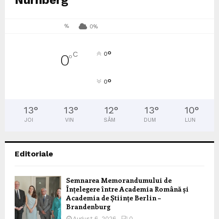
Nürnberg
%
0%
°
C
0
0
°
°
0
13
°
13
°
12
°
13
°
10
°
JOI
VIN
SÂM
DUM
LUN
Editoriale
Semnarea Memorandumului de
Înțelegere între Academia Română și
Academia de Științe Berlin –
Brandenburg
August 6, 2026
0