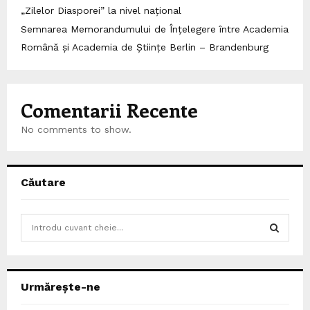
„Zilelor Diasporei” la nivel național
Semnarea Memorandumului de Înțelegere între Academia
Română și Academia de Științe Berlin – Brandenburg
Comentarii Recente
No comments to show.
Căutare
S
e
a
S
r
c
E
Urmărește-ne
h
f