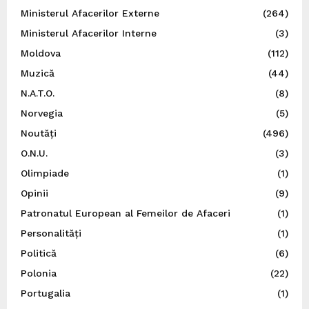
Ministerul Afacerilor Externe
(264)
Ministerul Afacerilor Interne
(3)
Moldova
(112)
Muzică
(44)
N.A.T.O.
(8)
Norvegia
(5)
Noutăți
(496)
O.N.U.
(3)
Olimpiade
(1)
Opinii
(9)
Patronatul European al Femeilor de Afaceri
(1)
Personalități
(1)
Politică
(6)
Polonia
(22)
Portugalia
(1)