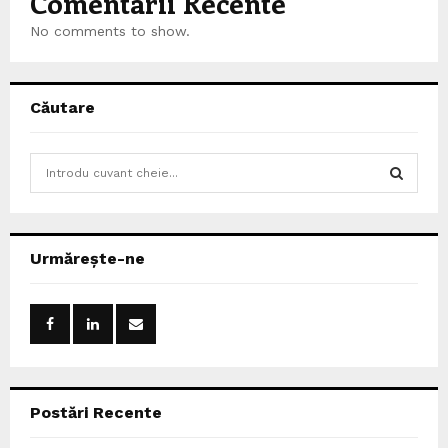
Comentarii Recente
No comments to show.
Căutare
S
e
a
S
r
c
E
Urmărește-ne
h
f
A
o
r
R
:
C
Postări Recente
H