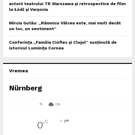
actorii teatrului TR Warszawa și retrospective de film
la Łódź și Varșovia
Mircia Gutău: „Râmnicu Vâlcea este, mai mult decât
un loc, un sentiment”
Conferința „Familia Cioflec și Clujul” susținută de
istoricul Luminița Cornea
Vremea
Nürnberg
%
0%
°
C
0
0
°