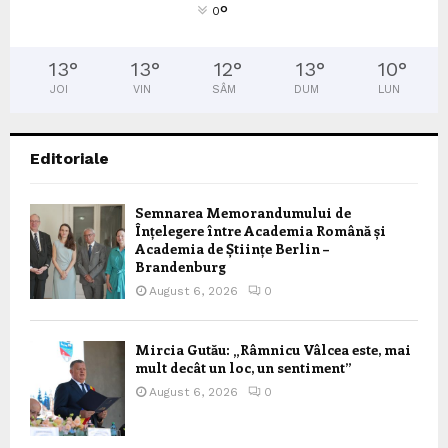
°
0
13
°
13
°
12
°
13
°
10
°
JOI
VIN
SÂM
DUM
LUN
Editoriale
Semnarea Memorandumului de
Înțelegere între Academia Română și
Academia de Științe Berlin –
Brandenburg
August 6, 2026
0
Mircia Gutău: „Râmnicu Vâlcea este, mai
mult decât un loc, un sentiment”
August 6, 2026
0