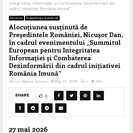
Integritatea Informației și Combaterea Dezinformării din
cadrul inițiativei România Imună”
Exclusiv
Preşedinţia României
Alocuțiunea susținută de
Președintele României, Nicușor Dan,
în cadrul evenimentului „Summitul
European pentru Integritatea
Informației și Combaterea
Dezinformării din cadrul inițiativei
România Imună”
de
Ion Marius Tatomir
May 27, 2026
0
265
SHARE
0
27 mai 2026