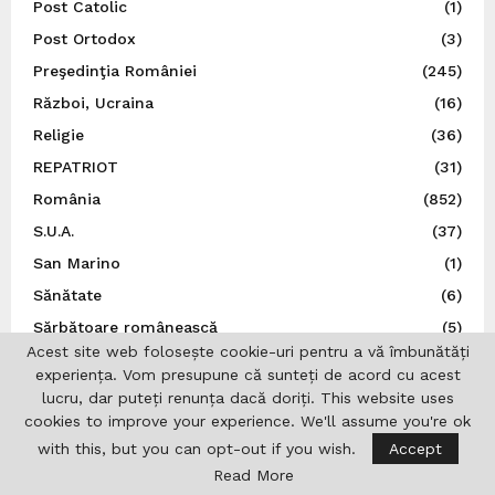
Post Catolic
(1)
Post Ortodox
(3)
Preşedinţia României
(245)
Război, Ucraina
(16)
Religie
(36)
REPATRIOT
(31)
România
(852)
S.U.A.
(37)
San Marino
(1)
Sănătate
(6)
Sărbătoare românească
(5)
Acest site web folosește cookie-uri pentru a vă îmbunătăți
Sărbători
(7)
experiența. Vom presupune că sunteți de acord cu acest
Senatul României
(9)
lucru, dar puteți renunța dacă doriți. This website uses
cookies to improve your experience. We'll assume you're ok
Sens Giratoriu
(70)
with this, but you can opt-out if you wish.
Accept
Serbia
(2)
Read More
Social
(136)