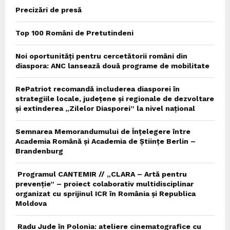
Precizări de presă
Top 100 Români de Pretutindeni
Noi oportunități pentru cercetătorii români din
diaspora: ANC lansează două programe de mobilitate
RePatriot recomandă includerea diasporei în
strategiile locale, județene și regionale de dezvoltare
și extinderea „Zilelor Diasporei” la nivel național
Semnarea Memorandumului de Înțelegere între
Academia Română și Academia de Științe Berlin –
Brandenburg
Programul CANTEMIR // „CLARA – Artă pentru
prevenție” – proiect colaborativ multidisciplinar
organizat cu sprijinul ICR în România și Republica
Moldova
Radu Jude în Polonia: ateliere cinematografice cu