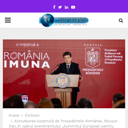
Facebook
Twitter
Linkedin
Youtube
PRIMARY
MENU
Acasa
Exclusiv
Alocuțiunea susținută de Președintele României, Nicușor
Dan, în cadrul evenimentului „Summitul European pentru