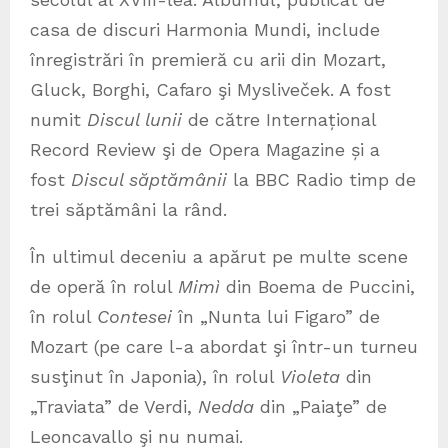
casa de discuri Harmonia Mundi, include
înregistrări în premieră cu arii din Mozart,
Gluck, Borghi, Cafaro şi Mysliveček. A fost
numit
Discul lunii
de către Internațional
Record Review şi de Opera Magazine și a
fost
Discul săptămânii
la BBC Radio timp de
trei săptămâni la rând.
În ultimul deceniu a apărut pe multe scene
de operă în rolul
Mimì
din Boema de Puccini,
în rolul
Contesei
în „Nunta lui Figaro” de
Mozart (pe care l-a abordat şi într-un turneu
susţinut în Japonia), în rolul
Violeta
din
„Traviata” de Verdi,
Nedda
din „Paiaţe” de
Leoncavallo şi nu numai.