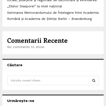
„Zilelor Diasporei” la nivel național
Semnarea Memorandumului de Înțelegere între Academia
Română și Academia de Științe Berlin – Brandenburg
Comentarii Recente
No comments to show.
Căutare
S
e
a
S
r
c
E
Urmărește-ne
h