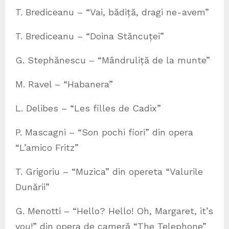
T. Brediceanu – “Vai, bădiță, dragi ne-avem”
T. Brediceanu – “Doina Stăncuței”
G. Stephănescu – “Mândruliță de la munte”
M. Ravel – “Habanera”
L. Delibes – “Les filles de Cadix”
P. Mascagni – “Son pochi fiori” din opera
“L’amico Fritz”
T. Grigoriu – “Muzica” din opereta “Valurile
Dunării”
G. Menotti – “Hello? Hello! Oh, Margaret, it’s
you!” din opera de cameră “The Telephone”