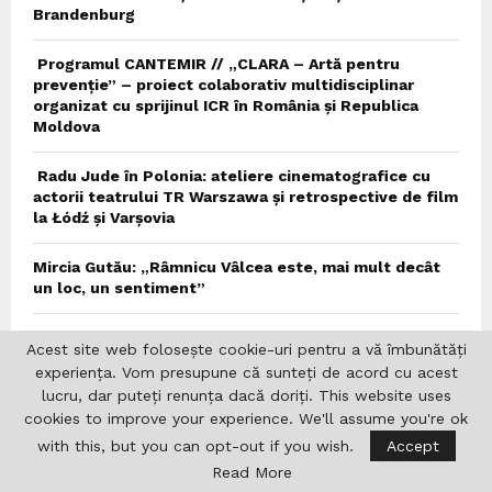
Brandenburg
Programul CANTEMIR // „CLARA – Artă pentru
prevenție” – proiect colaborativ multidisciplinar
organizat cu sprijinul ICR în România și Republica
Moldova
Radu Jude în Polonia: ateliere cinematografice cu
actorii teatrului TR Warszawa și retrospective de film
la Łódź și Varșovia
Mircia Gutău: „Râmnicu Vâlcea este, mai mult decât
un loc, un sentiment”
Conferința „Familia Cioflec și Clujul” susținută de
Acest site web folosește cookie-uri pentru a vă îmbunătăți
istoricul Luminița Cornea
experiența. Vom presupune că sunteți de acord cu acest
lucru, dar puteți renunța dacă doriți. This website uses
cookies to improve your experience. We'll assume you're ok
Vremea
with this, but you can opt-out if you wish.
Accept
Read More