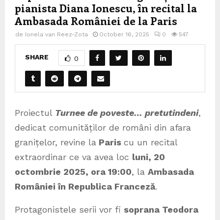
pianista Diana Ionescu, în recital la
Ambasada României de la Paris
de
Ionela van Reez-Zota
October 16, 2025
0
547
SHARE
0
Proiectul
Turnee de poveste… pretutindeni
,
dedicat comunităților de români din afara
granițelor, revine la
Paris
cu un recital
extraordinar ce va avea loc
luni, 20
octombrie 2025, ora 19:00
, la
Ambasada
României în Republica Franceză
.
Protagonistele serii vor fi
soprana Teodora