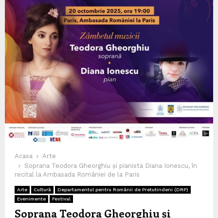
Acasa
Arte
Soprana Teodora Gheorghiu și pianista Diana Ionescu, în
recital la Ambasada României de la Paris
Arte
Cultură
Departamentul pentru Românii de Pretutindeni (DRP)
Evenimente
Festival
Soprana Teodora Gheorghiu și