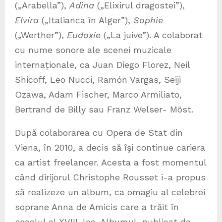
(„Arabella”),
Adina
(„Elixirul dragostei”),
Elvira
(„Italianca în Alger”),
Sophie
(„Werther”),
Eudoxie
(„La juive”). A colaborat
cu nume sonore ale scenei muzicale
internaționale, ca Juan Diego Florez, Neil
Shicoff, Leo Nucci, Ramón Vargas, Seiji
Ozawa, Adam Fischer, Marco Armiliato,
Bertrand de Billy sau Franz Welser- Möst.
După colaborarea cu Opera de Stat din
Viena, în 2010, a decis să îşi continue cariera
ca artist freelancer. Acesta a fost momentul
când dirijorul Christophe Rousset i-a propus
să realizeze un album, ca omagiu al celebrei
soprane Anna de Amicis care a trăit în
secolul al XVIII-lea. Albumul, publicat de