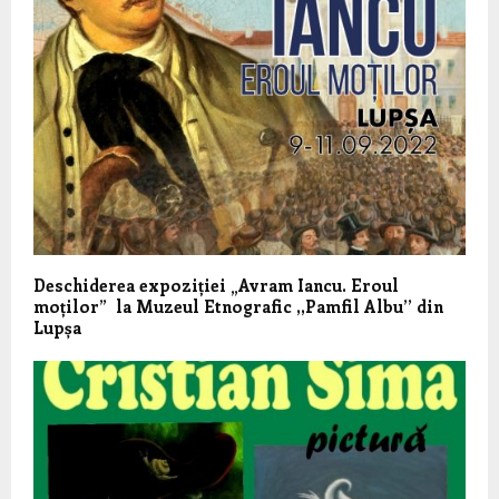
Deschiderea expoziției „Avram Iancu. Eroul
moților” la Muzeul Etnografic ,,Pamfil Albu’’ din
Lupșa