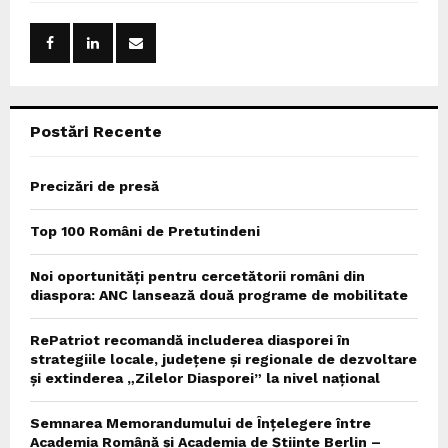
f
A
o
r
R
:
C
Postări Recente
H
Precizări de presă
Top 100 Români de Pretutindeni
Noi oportunități pentru cercetătorii români din
diaspora: ANC lansează două programe de mobilitate
RePatriot recomandă includerea diasporei în
strategiile locale, județene și regionale de dezvoltare
și extinderea „Zilelor Diasporei” la nivel național
Semnarea Memorandumului de Înțelegere între
Academia Română și Academia de Științe Berlin –