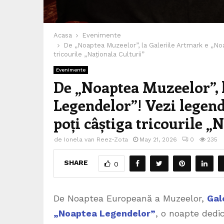
Acasa
Evenimente
De „Noaptea Muzeelor”, la Galeriile Artmark e „Noa
tricourile „Naționala Culturii”
Evenimente
De „Noaptea Muzeelor”, 
Legendelor”! Vezi legende
poți câștiga tricourile „
de
Ionela van Reez-Zota
May 21, 2026
0
235
SHARE
0
De Noaptea Europeană a Muzeelor,
Gal
„Noaptea Legendelor”
, o noapte dedi