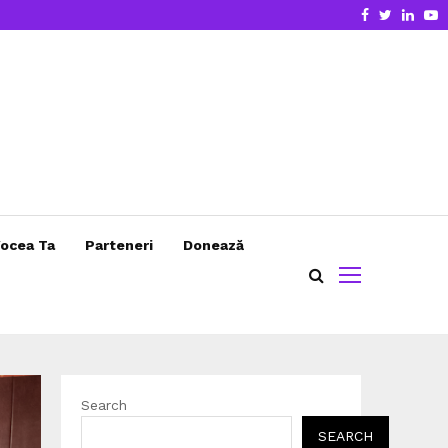
Facebook
Twitter
Linke
Y
ocea Ta
Parteneri
Donează
Search
SEARCH