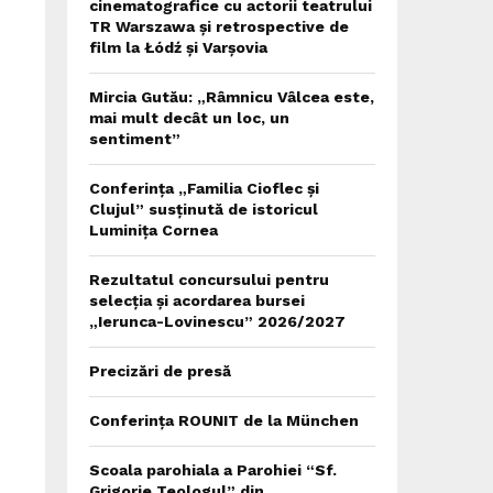
cinematografice cu actorii teatrului
TR Warszawa și retrospective de
film la Łódź și Varșovia
Mircia Gutău: „Râmnicu Vâlcea este,
mai mult decât un loc, un
sentiment”
Conferința „Familia Cioflec și
Clujul” susținută de istoricul
Luminița Cornea
Rezultatul concursului pentru
selecția și acordarea bursei
„Ierunca-Lovinescu” 2026/2027
Precizări de presă
Conferința ROUNIT de la München
Scoala parohiala a Parohiei “Sf.
Grigorie Teologul” din