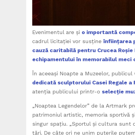
Evenimentul are și
o importantă compo
cadrul licitației vor susține
înființarea
cauză caritabilă pentru Crucea Roși
echipamentului în memorabilul meci 
În aceeași Noapte a Muzeelor, publicul 
dedicată sculptorului Casei Regale a
atenția publicului printr-o
selecție mu
„Noaptea Legendelor” de la Artmark pro
patrimoniul artistic, memoria sportivă
singur spațiu. „Sportul și cultura sunt 
țări. De câte ori ne unim puterile pute