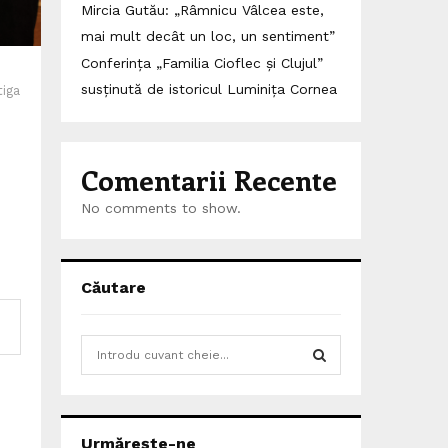
Mircia Gutău: „Râmnicu Vâlcea este,
mai mult decât un loc, un sentiment”
Conferința „Familia Cioflec și Clujul”
susținută de istoricul Luminița Cornea
tiga
Comentarii Recente
No comments to show.
Căutare
S
e
a
S
r
c
E
Urmărește-ne