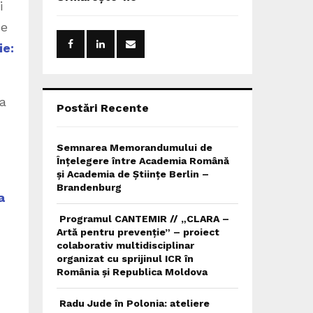
h
i
f
A
ce
o
r
ie:
R
:
C
la
H
Postări Recente
Semnarea Memorandumului de
Înțelegere între Academia Română
și Academia de Științe Berlin –
Brandenburg
a
Programul CANTEMIR // „CLARA –
Artă pentru prevenție” – proiect
colaborativ multidisciplinar
organizat cu sprijinul ICR în
România și Republica Moldova
Radu Jude în Polonia: ateliere