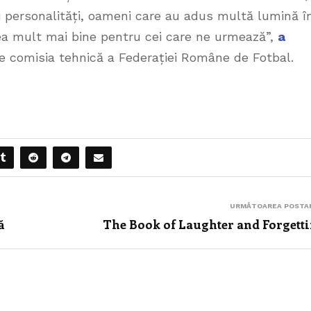
ari personalități, oameni care au adus multă lumină î
dea mult mai bine pentru cei care ne urmează”,
a
te comisia tehnică a Federației Române de Fotbal.
URMĂTOAREA POSTA
ă
The Book of Laughter and Forgett