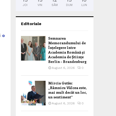
JOI
VIN
SÂM
DUM
LUN
Editoriale
i
o
Semnarea
Memorandumului de
Înțelegere între
Academia Română și
Academia de Științe
Berlin – Brandenburg
August 6, 2026
0
Mircia Gutău:
„Râmnicu Vâlcea este,
mai mult decât un loc,
un sentiment”
August 6, 2026
0