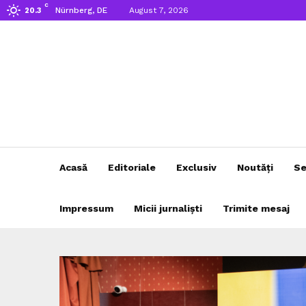
C
Nürnberg, DE
August 7, 2026
20.3
Acasă
Editoriale
Exclusiv
Noutăți
Se
Impressum
Micii jurnaliști
Trimite mesaj