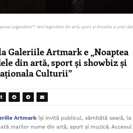
ptea Legendelor”! Vezi legendele din artă, sport și showbiz și poți câș
la Galeriile Artmark e „Noaptea
le din artă, sport și showbiz și
Naționala Culturii”
eriile Artmark
își invită publicul, sâmbătă seară, la
cată marilor nume din artă, sport și muzică. Accesul