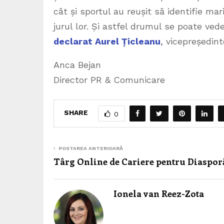
cât și sportul au reușit să identifie m
jurul lor. Și astfel drumul se poate ve
declarat Aurel Țicleanu
, vicepreședin
Anca Bejan
Director PR & Comunicare
SHARE
0
POSTAREA ANTERIOARĂ
Târg Online de Cariere pentru Diaspor
Ionela van Reez-Zota