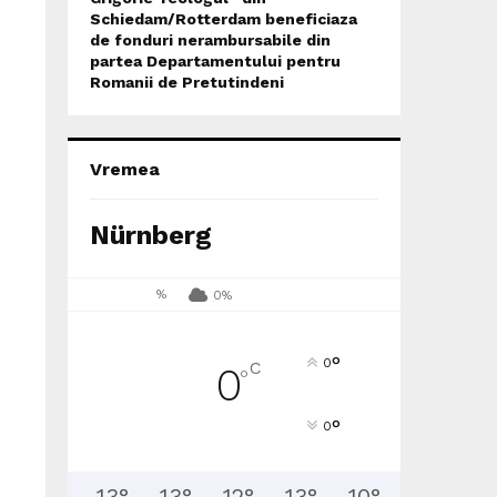
Schiedam/Rotterdam beneficiaza
de fonduri nerambursabile din
partea Departamentului pentru
Romanii de Pretutindeni
Vremea
Nürnberg
%
0%
°
0
C
0
°
°
0
13
°
13
°
12
°
13
°
10
°