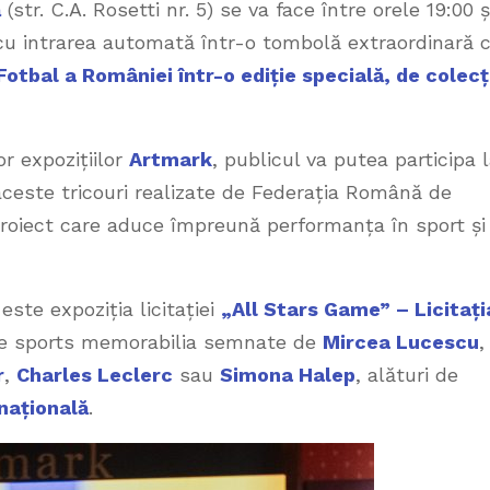
ă
(str. C.A. Rosetti nr. 5) se va face între orele 19:00 ș
și cu intrarea automată într-o tombolă extraordinară 
Fotbal a României într-o ediție specială, de colecț
or expozițiilor
Artmark
, publicul va putea participa 
ceste tricouri realizate de Federația Română de
proiect care aduce împreună performanța în sport și
 este expoziția licitației
„All Stars Game” – Licitați
cte sports memorabilia semnate de
Mircea Lucescu
,
r
,
Charles Leclerc
sau
Simona Halep
, alături de
națională
.