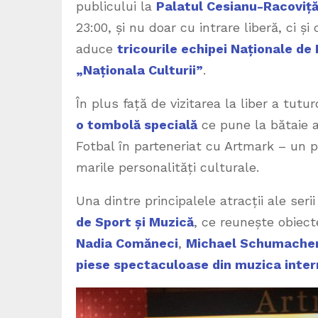
publicului la
Palatul Cesianu-Racoviț
23:00, și nu doar cu intrare liberă, ci 
aduce
tricourile echipei Naționale de 
„Naționala Culturii”
.
În plus față de vizitarea la liber a tutur
o tombolă specială
ce pune la bătaie a
Fotbal în parteneriat cu Artmark – un 
marile personalități culturale.
Una dintre principalele atracții ale serii
de Sport și Muzică
, ce reunește obie
Nadia Comăneci
,
Michael Schumache
piese spectaculoase din muzica inter