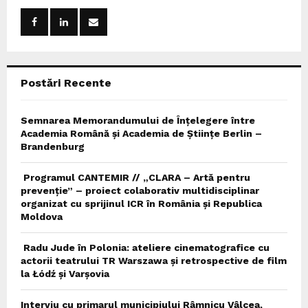
A
o
r
R
:
C
Postări Recente
H
Semnarea Memorandumului de Înțelegere între
Academia Română și Academia de Științe Berlin –
Brandenburg
Programul CANTEMIR // „CLARA – Artă pentru
prevenție” – proiect colaborativ multidisciplinar
organizat cu sprijinul ICR în România și Republica
Moldova
Radu Jude în Polonia: ateliere cinematografice cu
actorii teatrului TR Warszawa și retrospective de film
la Łódź și Varșovia
Interviu cu primarul municipiului Râmnicu Vâlcea,