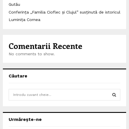
Gutău
Conferința „Familia Cioflec și Clujul” susținută de istoricul
Luminița Cornea
Comentarii Recente
No comments to show.
Căutare
S
e
a
S
r
c
E
Urmărește-ne
h
f