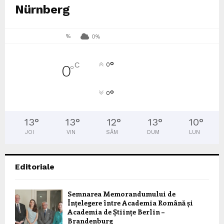
Nürnberg
%
0%
°
C
0
0
°
°
0
13
°
13
°
12
°
13
°
10
°
JOI
VIN
SÂM
DUM
LUN
Editoriale
Semnarea Memorandumului de
Înțelegere între Academia Română și
Academia de Științe Berlin –
Brandenburg