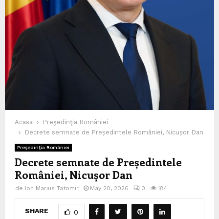
Acasa
Preşedinţia României
Decrete semnate de Președintele României, Nicușor Dan
Preşedinţia României
Decrete semnate de Președintele
României, Nicușor Dan
de
Ion Marius Tatomir
May 20, 2026
0
184
SHARE
0