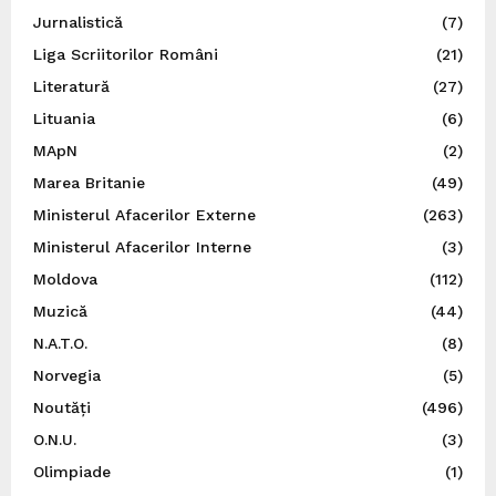
Jurnalistică
(7)
Liga Scriitorilor Români
(21)
Literatură
(27)
Lituania
(6)
MApN
(2)
Marea Britanie
(49)
Ministerul Afacerilor Externe
(263)
Ministerul Afacerilor Interne
(3)
Moldova
(112)
Muzică
(44)
N.A.T.O.
(8)
Norvegia
(5)
Noutăți
(496)
O.N.U.
(3)
Olimpiade
(1)