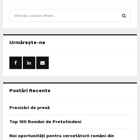
S
e
a
S
r
c
E
Urmărește-ne
h
f
A
o
r
R
:
C
Postări Recente
H
Precizări de presă
Top 100 Români de Pretutindeni
Noi oportunități pentru cercetătorii români din