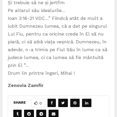
Și trebuie să ne și jertfim
Pe altarul său idealurile…
Ioan 3:16-21 VDC…” Fiindcă atât de mult a
iubit Dumnezeu lumea, că a dat pe singurul
Lui Fiu, pentru ca oricine crede în El să nu
piară, ci să aibă viața veșnică. Dumnezeu, în
adevăr, n-a trimis pe Fiul Său în lume ca să
judece lumea, ci ca lumea să fie mântuită
prin El ”…
Drum lin printre îngeri, Mihai !
Zenovia Zamfir
SHARE
0