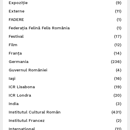
Expoziție
(9)
Externe
(11)
FADERE
(1)
Federația Felină Felis România
(1)
Festival
(17)
Film
(12)
Franța
(14)
Germania
(236)
Guvernul României
(4)
Iaşi
(16)
ICR Lisabona
(19)
ICR Londra
(20)
India
(3)
Institutul Cultural Român
(431)
Institutul Francez
(2)
Internațional
(11)