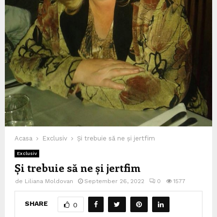
Acasa
Exclusiv
Și trebuie să ne și jertfim
Exclusiv
Și trebuie să ne și jertfim
de
Liliana Moldovan
September 26, 2022
0
1577
SHARE
0