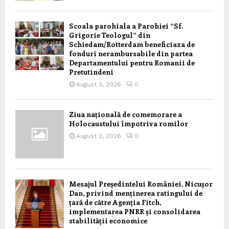
Scoala parohiala a Parohiei “Sf.
Grigorie Teologul” din
Schiedam/Rotterdam beneficiaza de
fonduri nerambursabile din partea
Departamentului pentru Romanii de
Pretutindeni
August 3, 2026
0
Ziua națională de comemorare a
Holocaustului împotriva romilor
August 2, 2026
0
Mesajul Președintelui României, Nicușor
Dan, privind menținerea ratingului de
țară de către Agenția Fitch,
implementarea PNRR și consolidarea
stabilității economice