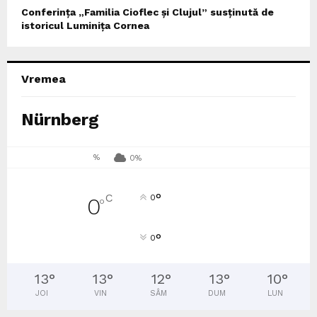
Conferința „Familia Cioflec și Clujul” susținută de
istoricul Luminița Cornea
Vremea
Nürnberg
%
0%
°
C
0
0
°
°
0
13
°
13
°
12
°
13
°
10
°
JOI
VIN
SÂM
DUM
LUN