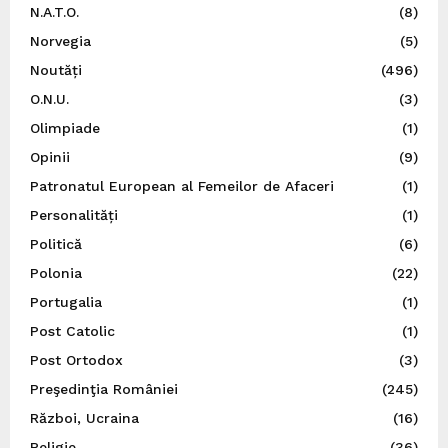
N.A.T.O.
(8)
Norvegia
(5)
Noutăți
(496)
O.N.U.
(3)
Olimpiade
(1)
Opinii
(9)
Patronatul European al Femeilor de Afaceri
(1)
Personalități
(1)
Politică
(6)
Polonia
(22)
Portugalia
(1)
Post Catolic
(1)
Post Ortodox
(3)
Preşedinţia României
(245)
Război, Ucraina
(16)
Religie
(36)