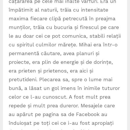
cățărarea pe cele mai înalte vârfuri. Era un
împătimit al naturii, trăia cu intensitate
maxima fiecare clipă petrecută în preajma
munților, trăia cu bucuria și firescul pe care
le au doar cei ce pot comunica, stabili relații
cu spiritul culmilor mărețe. Mihai era într-o
permanentă căutare, avea planuri și
proiecte, era plin de energie și de dorințe,
era prieten și prietenos, era aici și
pretutideni. Plecarea sa, spre o lume mai
bună, a lăsat un gol imens în inimile tuturor
celor ce l-au cunoscut. A fost mult prea
repede și mult prea dureror. Mesajele care
au apărut pe pagina sa de Facebook au
înduioșat pe toți cei ce i-au fost apropiați