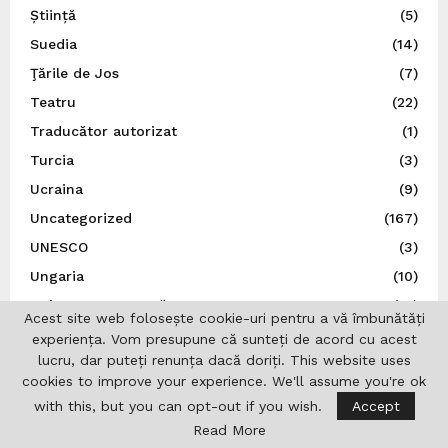
Știință
(5)
Suedia
(14)
Ţările de Jos
(7)
Teatru
(22)
Traducător autorizat
(1)
Turcia
(3)
Ucraina
(9)
Uncategorized
(167)
UNESCO
(3)
Ungaria
(10)
Uniunea Europeană
(16)
Acest site web folosește cookie-uri pentru a vă îmbunătăți
Uniunea Ziariștilor Profesioniști din România
(37)
experiența. Vom presupune că sunteți de acord cu acest
lucru, dar puteți renunța dacă doriți. This website uses
cookies to improve your experience. We'll assume you're ok
with this, but you can opt-out if you wish.
Accept
Read More