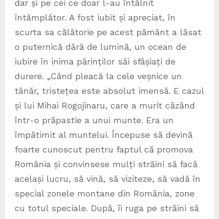
dar și pe cei ce doar l-au întâlnit
întâmplător. A fost iubit și apreciat, în
scurta sa călătorie pe acest pământ a lăsat
o puternică dâră de lumină, un ocean de
iubire în inima părinților săi sfâșiați de
durere. „Când pleacă la cele veșnice un
tânăr, tristețea este absolut imensă. E cazul
și lui Mihai Rogojinaru, care a murit căzând
într-o prăpastie a unui munte. Era un
împătimit al muntelui. Începuse să devină
foarte cunoscut pentru faptul că promova
România și convinsese mulți străini să facă
același lucru, să vină, să viziteze, să vadă în
special zonele montane din România, zone
cu totul speciale. După, îi ruga pe străini să