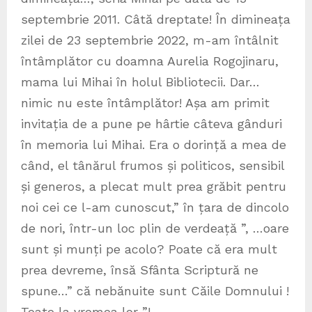
septembrie 2011. Câtă dreptate! În dimineața
zilei de 23 septembrie 2022, m-am întâlnit
întâmplător cu doamna Aurelia Rogojinaru,
mama lui Mihai în holul Bibliotecii. Dar…
nimic nu este întâmplător! Așa am primit
invitația de a pune pe hârtie câteva gânduri
în memoria lui Mihai. Era o dorință a mea de
când, el tânărul frumos și politicos, sensibil
și generos, a plecat mult prea grăbit pentru
noi cei ce l-am cunoscut,” în țara de dincolo
de nori, într-un loc plin de verdeață ”, …oare
sunt și munți pe acolo? Poate că era mult
prea devreme, însă Sfânta Scriptură ne
spune…” că nebănuite sunt Căile Domnului !
Toate la vremea lor ”!