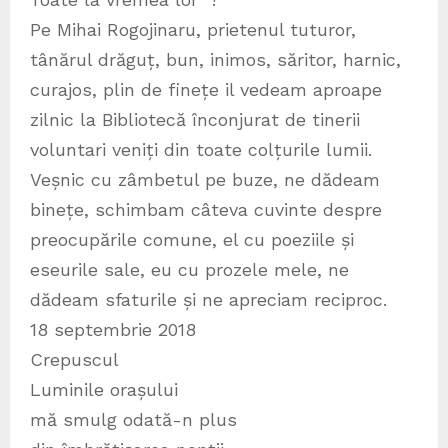
Pe Mihai Rogojinaru, prietenul tuturor,
tânărul drăguț, bun, inimos, săritor, harnic,
curajos, plin de finețe il vedeam aproape
zilnic la Bibliotecă înconjurat de tinerii
voluntari veniți din toate colțurile lumii.
Veșnic cu zâmbetul pe buze, ne dădeam
binețe, schimbam câteva cuvinte despre
preocupările comune, el cu poeziile și
eseurile sale, eu cu prozele mele, ne
dădeam sfaturile și ne apreciam reciproc.
18 septembrie 2018
Crepuscul
Luminile orașului
mă smulg odată-n plus