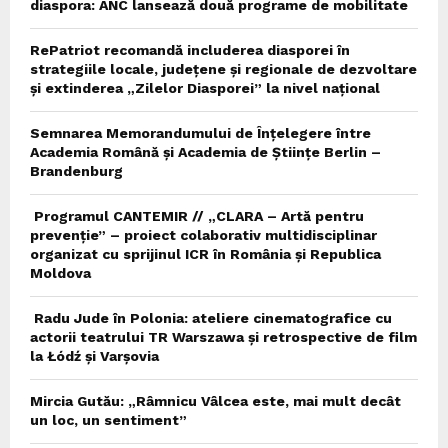
diaspora: ANC lansează două programe de mobilitate
RePatriot recomandă includerea diasporei în
strategiile locale, județene și regionale de dezvoltare
și extinderea „Zilelor Diasporei” la nivel național
Semnarea Memorandumului de Înțelegere între
Academia Română și Academia de Științe Berlin –
Brandenburg
Programul CANTEMIR // „CLARA – Artă pentru
prevenție” – proiect colaborativ multidisciplinar
organizat cu sprijinul ICR în România și Republica
Moldova
Radu Jude în Polonia: ateliere cinematografice cu
actorii teatrului TR Warszawa și retrospective de film
la Łódź și Varșovia
Mircia Gutău: „Râmnicu Vâlcea este, mai mult decât
un loc, un sentiment”