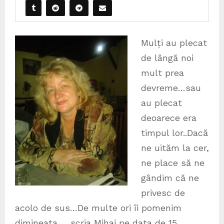
Mulți au plecat
de lângă noi
mult prea
devreme…sau
au plecat
deoarece era
timpul lor..Dacă
ne uităm la cer,
ne place să ne
gândim că ne
privesc de
acolo de sus…De multe ori îi pomenim
dimineața…, scria Mihai pe data de 15