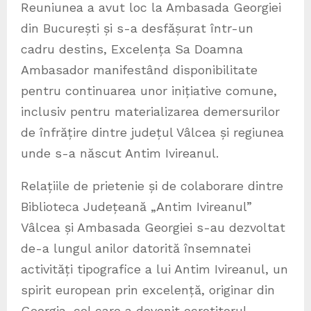
Reuniunea a avut loc la Ambasada Georgiei
din București și s-a desfășurat într-un
cadru destins, Excelența Sa Doamna
Ambasador manifestând disponibilitate
pentru continuarea unor inițiative comune,
inclusiv pentru materializarea demersurilor
de înfrățire dintre județul Vâlcea și regiunea
unde s-a născut Antim Ivireanul.
Relațiile de prietenie și de colaborare dintre
Biblioteca Județeană „Antim Ivireanul”
Vâlcea și Ambasada Georgiei s-au dezvoltat
de-a lungul anilor datorită însemnatei
activități tipografice a lui Antim Ivireanul, un
spirit european prin excelență, originar din
Georgia, cel care a devenit ocrotitorul