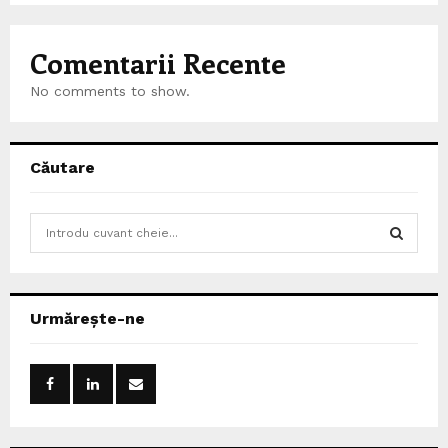
Comentarii Recente
No comments to show.
Căutare
S
e
a
S
r
c
E
Urmărește-ne
h
f
A
o
r
R
:
C