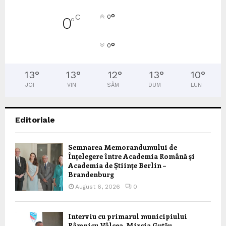
°
C
0
0
°
°
0
13
°
13
°
12
°
13
°
10
°
JOI
VIN
SÂM
DUM
LUN
Editoriale
Semnarea Memorandumului de
Înțelegere între Academia Română și
Academia de Științe Berlin –
Brandenburg
August 6, 2026
0
Interviu cu primarul municipiului
Râmnicu Vâlcea, Mircia Gutău