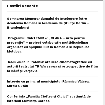
Postări Recente
H
Semnarea Memorandumului de Înțelegere între
Academia Română și Academia de Științe Berlin –
Brandenburg
Programul CANTEMIR // „CLARA – Artă pentru
prevenție” – proiect colaborativ multidisciplinar
organizat cu sprijinul ICR în România și Republica
Moldova
Radu Jude în Polonia: ateliere cinematografice cu
actorii teatrului TR Warszawa și retrospective de film
la Łódź și Varșovia
Interviu cu primarul municipiului Râmnicu Vâlcea,
Mircia Gutău
Conferința „Familia Cioflec și Clujul” susținută de
istoricul Luminița Cornea