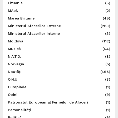
Lituania
(6)
MApN
(2)
Marea Britanie
(49)
Ministerul Afacerilor Externe
(263)
Ministerul Afacerilor Interne
(3)
Moldova
(112)
Muzică
(44)
N.A.T.O.
(8)
Norvegia
(5)
Noutăți
(496)
O.N.U.
(3)
Olimpiade
(1)
Opinii
(9)
Patronatul European al Femeilor de Afaceri
(1)
Personalități
(1)
Politică
(6)