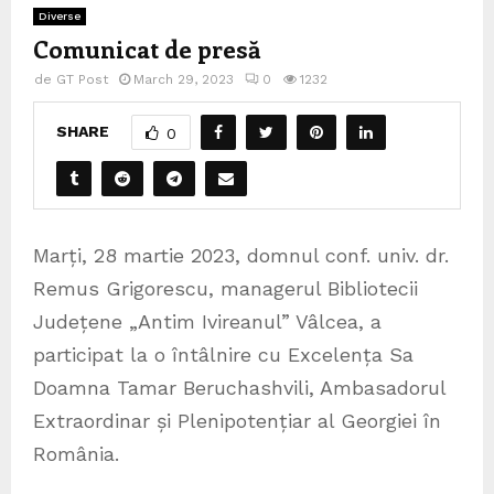
Diverse
Comunicat de presă
de
GT Post
March 29, 2023
0
1232
SHARE
0
Marți, 28 martie 2023, domnul conf. univ. dr.
Remus Grigorescu, managerul Bibliotecii
Județene „Antim Ivireanul” Vâlcea, a
participat la o întâlnire cu Excelența Sa
Doamna Tamar Beruchashvili, Ambasadorul
Extraordinar și Plenipotențiar al Georgiei în
România.