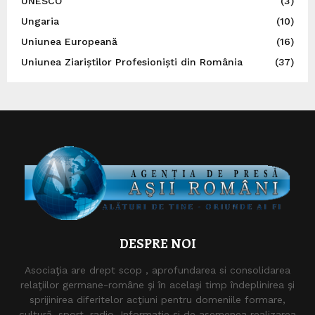
UNESCO
(3)
Ungaria
(10)
Uniunea Europeană
(16)
Uniunea Ziariștilor Profesioniști din România
(37)
DESPRE NOI
Asociaţia are drept scop , aprofundarea si consolidarea
relaţiilor germane-române şi în acelaşi timp îndeplinirea şi
sprijinirea diferitelor acţiuni pentru domeniile formare,
cultură, sport, radio, Informaţie şi de asemenea realizarea