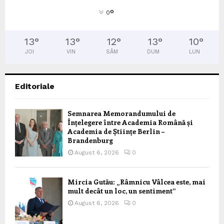
°
0
13
°
13
°
12
°
13
°
10
°
JOI
VIN
SÂM
DUM
LUN
Editoriale
Semnarea Memorandumului de
Înțelegere între Academia Română și
Academia de Științe Berlin –
Brandenburg
August 6, 2026
0
Mircia Gutău: „Râmnicu Vâlcea este, mai
mult decât un loc, un sentiment”
August 6, 2026
0