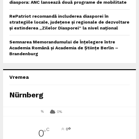
diaspora: ANC lansează două programe de mobilitate
RePatriot recomandă includerea diasporei în
strategiile locale, județene și regionale de dezvoltare
și extinderea „Zilelor Diasporei” la nivel național
Semnarea Memorandumului de Înțelegere între
Academia Română și Academia de Științe Berlin –
Brandenburg
Vremea
Nürnberg
%
0%
°
C
0
0
°