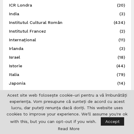
ICR Londra
(20)
India
(3)
Institutul Cultural Român
(434)
Institutul Francez
(2)
Internațional
(11)
Irlanda
(3)
Israel
(18)
Istorie
(44)
Italia
(79)
Japonia
(14)
Jurnalistică
(7)
Acest site web folosește cookie-uri pentru a vă îmbunătăți
Liga Scriitorilor Români
(21)
experiența. Vom presupune că sunteți de acord cu acest
lucru, dar puteți renunța dacă doriți. This website uses
Literatură
(27)
cookies to improve your experience. We'll assume you're ok
Lituania
(6)
with this, but you can opt-out if you wish.
Accept
MApN
(2)
Read More