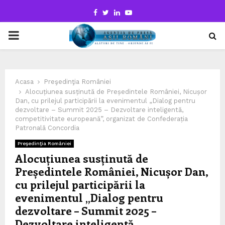
Facebook
Twitter
Linkedin
Youtube
PRIMARY
MENU
Acasa
Preşedinţia României
Alocuțiunea susținută de Președintele României, Nicușor
Dan, cu prilejul participării la evenimentul „Dialog pentru
dezvoltare – Summit 2025 – Dezvoltare inteligentă,
competitivitate europeană”, organizat de Confederația
Patronală Concordia
Preşedinţia României
Alocuțiunea susținută de
Președintele României, Nicușor Dan,
cu prilejul participării la
evenimentul „Dialog pentru
dezvoltare – Summit 2025 –
Dezvoltare inteligentă,