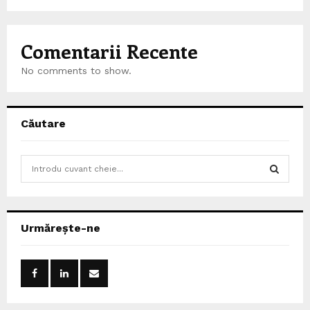
Comentarii Recente
No comments to show.
Căutare
S
e
a
S
r
c
E
Urmărește-ne
h
f
A
o
r
R
:
C