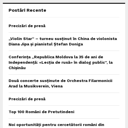
Postări Recente
H
Precizări de presă
„Violin Star” – turneu susținut în China de violonista
Diana Jipa și pianistul Ștefan Doniga
Conferința „Republica Moldova la 35 de ani de
Independență: «Lecția de rusă» în dialog public”, la
Chișinău
Două concerte susținute de Orchestra Filarmonicii
Arad la Musikverein, Viena
Precizări de presă
Top 100 Români de Pretutindeni
Noi oportunități pentru cercetătorii români din