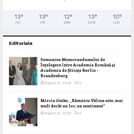
13
°
13
°
12
°
13
°
10
°
JOI
VIN
SÂM
DUM
LUN
Editoriale
Semnarea Memorandumului de
Înțelegere între Academia Română și
Academia de Științe Berlin –
Brandenburg
August 6, 2026
0
Mircia Gutău: „Râmnicu Vâlcea este, mai
mult decât un loc, un sentiment”
August 6, 2026
0