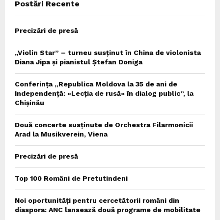
Postări Recente
H
Precizări de presă
„Violin Star” – turneu susținut în China de violonista
Diana Jipa și pianistul Ștefan Doniga
Conferința „Republica Moldova la 35 de ani de
Independență: «Lecția de rusă» în dialog public”, la
Chișinău
Două concerte susținute de Orchestra Filarmonicii
Arad la Musikverein, Viena
Precizări de presă
Top 100 Români de Pretutindeni
Noi oportunități pentru cercetătorii români din
diaspora: ANC lansează două programe de mobilitate