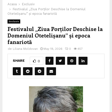
Acasa
Exclusiv
Festivalul „Ziua Porților Deschise la Domeniul
Otetelișanu” și epoca fanariotă
Exclusiv
Festivalul „Ziua Porților Deschise la
Domeniul Otetelișanu” și epoca
fanariotă
de
Liliana Moldovan
May 19, 2026
0
457
SHARE
0