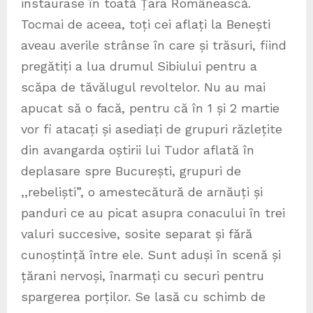
instaurase în toată Țara Românească.
Tocmai de aceea, toți cei aflați la Benești
aveau averile strânse în care și trăsuri, fiind
pregătiți a lua drumul Sibiului pentru a
scăpa de tăvălugul revoltelor. Nu au mai
apucat să o facă, pentru că în 1 și 2 martie
vor fi atacați și asediați de grupuri răzlețite
din avangarda oștirii lui Tudor aflată în
deplasare spre București, grupuri de
,,rebeliști”, o amestecătură de arnăuți și
panduri ce au picat asupra conacului în trei
valuri succesive, sosite separat și fără
cunoștință între ele. Sunt aduși în scenă și
țărani nervoși, înarmați cu securi pentru
spargerea porților. Se lasă cu schimb de