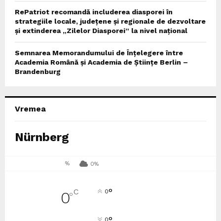
RePatriot recomandă includerea diasporei în
strategiile locale, județene și regionale de dezvoltare
și extinderea „Zilelor Diasporei” la nivel național
Semnarea Memorandumului de Înțelegere între
Academia Română și Academia de Științe Berlin –
Brandenburg
Vremea
Nürnberg
%
0%
°
C
0
0
°
°
0