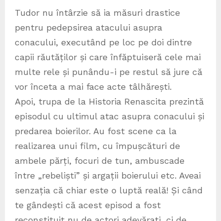
Tudor nu întârzie să ia măsuri drastice
pentru pedepsirea atacului asupra
conacului, executând pe loc pe doi dintre
capii răutăților și care înfăptuiseră cele mai
multe rele și punându-i pe restul să jure că
vor înceta a mai face acte tâlhărești.
Apoi, trupa de la Historia Renascita prezintă
episodul cu ultimul atac asupra conacului și
predarea boierilor. Au fost scene ca la
realizarea unui film, cu împușcături de
ambele părți, focuri de tun, ambuscade
între „rebeliști” și argații boierului etc. Aveai
senzația că chiar este o luptă reală! Și când
te gândești că acest episod a fost
reconstituit nu de actori adevărați, ci de