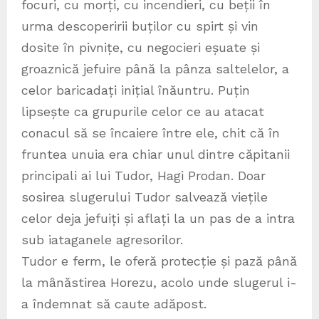
focuri, cu morți, cu incendieri, cu beții în
urma descoperirii buților cu spirt și vin
dosite în pivnițe, cu negocieri eșuate și
groaznică jefuire până la pânza saltelelor, a
celor baricadați inițial înăuntru. Puțin
lipsește ca grupurile celor ce au atacat
conacul să se încaiere între ele, chit că în
fruntea unuia era chiar unul dintre căpitanii
principali ai lui Tudor, Hagi Prodan. Doar
sosirea slugerului Tudor salvează viețile
celor deja jefuiți și aflați la un pas de a intra
sub iataganele agresorilor.
Tudor e ferm, le oferă protecție și pază până
la mânăstirea Horezu, acolo unde slugerul i-
a îndemnat să caute adăpost.