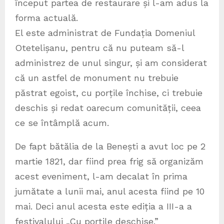
început partea de restaurare și l-am adus la
forma actuală.
El este administrat de Fundația Domeniul
Otetelișanu, pentru că nu puteam să-l
administrez de unul singur, și am considerat
că un astfel de monument nu trebuie
păstrat egoist, cu porțile închise, ci trebuie
deschis și redat oarecum comunității, ceea
ce se întâmplă acum.
De fapt bătălia de la Benești a avut loc pe 2
martie 1821, dar fiind prea frig să organizăm
acest eveniment, l-am decalat în prima
jumătate a lunii mai, anul acesta fiind pe 10
mai. Deci anul acesta este ediția a III-a a
festivalului „Cu porțile deschise.”