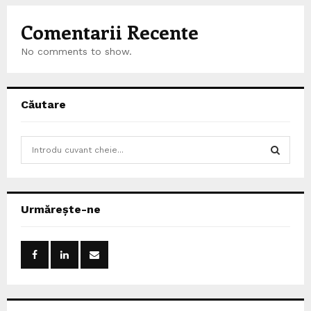
Comentarii Recente
No comments to show.
Căutare
S
e
a
S
r
c
E
Urmărește-ne
h
f
A
o
r
R
:
C