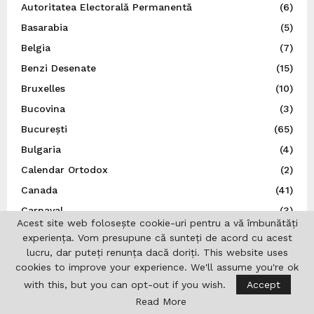
Autoritatea Electorală Permanentă
(6)
Basarabia
(5)
Belgia
(7)
Benzi Desenate
(15)
Bruxelles
(10)
Bucovina
(3)
București
(65)
Bulgaria
(4)
Calendar Ortodox
(2)
Canada
(41)
Carnaval
(3)
Acest site web folosește cookie-uri pentru a vă îmbunătăți
Cehia
(5)
experiența. Vom presupune că sunteți de acord cu acest
China
(4)
lucru, dar puteți renunța dacă doriți. This website uses
cookies to improve your experience. We'll assume you're ok
Comunicat de presă
(284)
with this, but you can opt-out if you wish.
Accept
Concurs
(8)
Read More
Consilier MPU
(1)