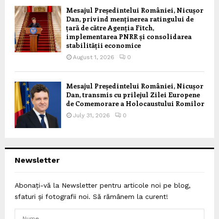
Mesajul Președintelui României, Nicușor
Dan, privind menținerea ratingului de
țară de către Agenția Fitch,
implementarea PNRR și consolidarea
stabilității economice
August 1, 2026
0
Mesajul Președintelui României, Nicușor
Dan, transmis cu prilejul Zilei Europene
de Comemorare a Holocaustului Romilor
July 31, 2026
0
Newsletter
Abonați-vă la Newsletter pentru articole noi pe blog,
sfaturi și fotografii noi. Să rămânem la curent!