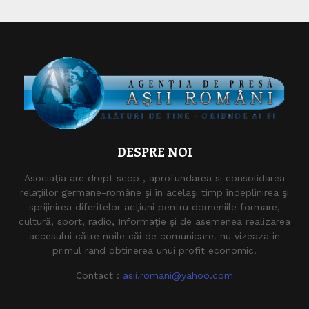
DESPRE NOI
Asociaţia are drept scop , aprofundarea si consolidarea
relaţiilor germane-române şi în acelaşi timp îndeplinirea şi
sprijinirea diferitelor acţiuni pentru domeniile formare,
cultură, sport, radio, Informaţie şi de asemenea realizarea
accesului către noile căi de comunicare. nu vizeaza in
primul rand obtinerea unui profit economic.
Contact :
asii.romani@yahoo.com