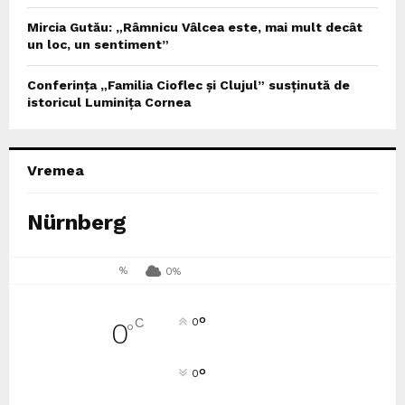
Mircia Gutău: „Râmnicu Vâlcea este, mai mult decât
un loc, un sentiment”
Conferința „Familia Cioflec și Clujul” susținută de
istoricul Luminița Cornea
Vremea
Nürnberg
%
0%
°
C
0
0
°
°
0