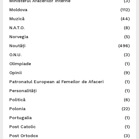
Ministerul Afacerilor Interne
(3)
Moldova
(112)
Muzică
(44)
N.A.T.O.
(8)
Norvegia
(5)
Noutăți
(496)
O.N.U.
(3)
Olimpiade
(1)
Opinii
(9)
Patronatul European al Femeilor de Afaceri
(1)
Personalități
(1)
Politică
(6)
Polonia
(22)
Portugalia
(1)
Post Catolic
(1)
Post Ortodox
(3)