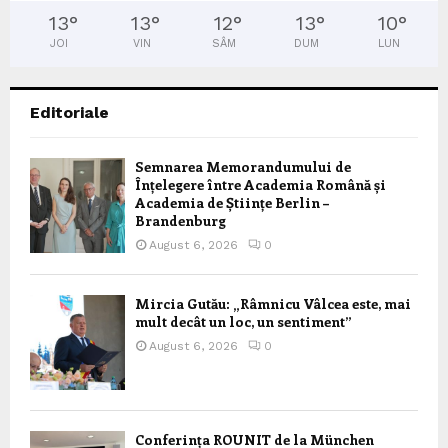
13
°
13
°
12
°
13
°
10
°
JOI
VIN
SÂM
DUM
LUN
Editoriale
Semnarea Memorandumului de
Înțelegere între Academia Română și
Academia de Științe Berlin –
Brandenburg
August 6, 2026
0
Mircia Gutău: „Râmnicu Vâlcea este, mai
mult decât un loc, un sentiment”
August 6, 2026
0
Conferința ROUNIT de la München