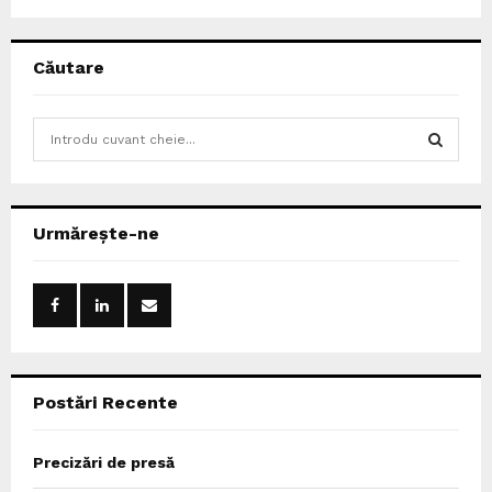
Căutare
S
e
a
S
r
c
E
Urmărește-ne
h
f
A
o
r
R
:
C
Postări Recente
H
Precizări de presă