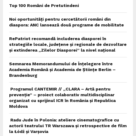
Top 100 Români de Pretutindeni
Noi oportunități pentru cercetătorii români din
diaspora: ANC lansează două programe de mobilitate
RePatriot recomandă includerea diasporei în
strategiile locale, județene și regionale de dezvoltare
și extinderea „Zilelor Diasporei” la nivel național
Semnarea Memorandumului de Înțelegere între
Academia Română și Academia de Științe Berlin –
Brandenburg
Programul CANTEMIR // „CLARA – Artă pentru
prevenție” – proiect colaborativ multidisciplinar
organizat cu sprijinul ICR în România și Republica
Moldova
Radu Jude în Polonia: ateliere cinematografice cu
actorii teatrului TR Warszawa și retrospective de film
la Łódź și Varșovia