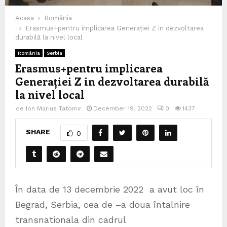
Acasa
România
Erasmus+pentru implicarea Generației Z in dezvoltarea
durabilă la nivel local
România
Serbia
Erasmus+pentru implicarea
Generației Z in dezvoltarea durabilă
la nivel local
de
Ion Marius Tatomir
December 19, 2022
0
1437
SHARE
0
În data de 13 decembrie 2022 a avut loc în
Begrad, Serbia, cea de –a doua întalnire
transnationala din cadrul