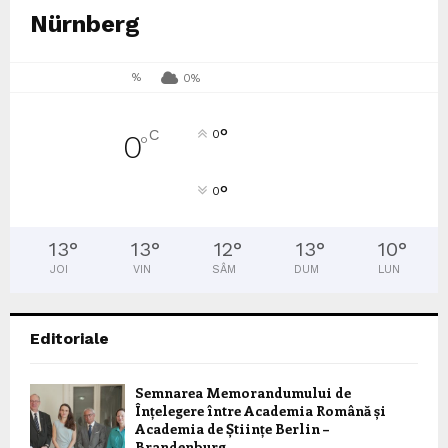
Nürnberg
%
0%
°
C
0
0
°
°
0
13
°
13
°
12
°
13
°
10
°
JOI
VIN
SÂM
DUM
LUN
Editoriale
Semnarea Memorandumului de
Înțelegere între Academia Română și
Academia de Științe Berlin –
Brandenburg