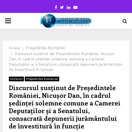
Facebook
Twitter
Linkedin
Youtube
PRIMARY
MENU
Acasa
Preşedinţia României
Discursul susținut de Președintele României, Nicușor
Dan, în cadrul ședinței solemne comune a Camerei
Deputaților și a Senatului, consacrată depunerii jurământului
de învestitură în funcție
Exclusiv
Preşedinţia României
Discursul susținut de Președintele
României, Nicușor Dan, în cadrul
ședinței solemne comune a Camerei
Deputaților și a Senatului,
consacrată depunerii jurământului
de învestitură în funcție