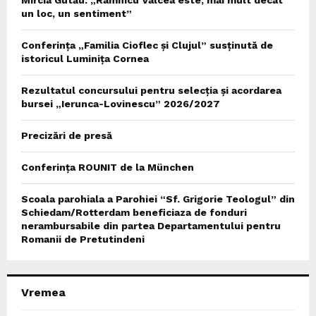
Mircia Gutău: „Râmnicu Vâlcea este, mai mult decât
un loc, un sentiment”
Conferința „Familia Cioflec și Clujul” susținută de
istoricul Luminița Cornea
Rezultatul concursului pentru selecția și acordarea
bursei „Ierunca-Lovinescu” 2026/2027
Precizări de presă
Conferința ROUNIT de la München
Scoala parohiala a Parohiei “Sf. Grigorie Teologul” din
Schiedam/Rotterdam beneficiaza de fonduri
nerambursabile din partea Departamentului pentru
Romanii de Pretutindeni
Vremea