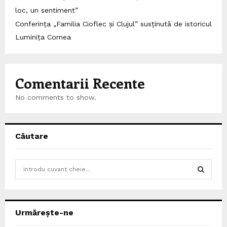
loc, un sentiment”
Conferința „Familia Cioflec și Clujul” susținută de istoricul
Luminița Cornea
Comentarii Recente
No comments to show.
Căutare
S
e
a
S
r
c
E
Urmărește-ne
h