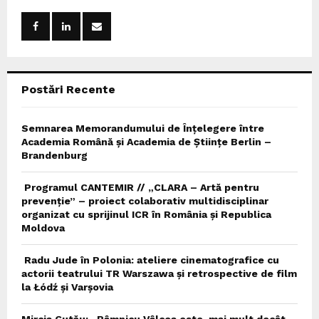
f
A
o
r
R
:
C
Postări Recente
H
Semnarea Memorandumului de Înțelegere între
Academia Română și Academia de Științe Berlin –
Brandenburg
Programul CANTEMIR // „CLARA – Artă pentru
prevenție” – proiect colaborativ multidisciplinar
organizat cu sprijinul ICR în România și Republica
Moldova
Radu Jude în Polonia: ateliere cinematografice cu
actorii teatrului TR Warszawa și retrospective de film
la Łódź și Varșovia