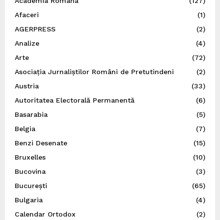
Academia Română
(127)
Afaceri
(1)
AGERPRESS
(2)
Analize
(4)
Arte
(72)
Asociația Jurnaliștilor Români de Pretutindeni
(2)
Austria
(33)
Autoritatea Electorală Permanentă
(6)
Basarabia
(5)
Belgia
(7)
Benzi Desenate
(15)
Bruxelles
(10)
Bucovina
(3)
București
(65)
Bulgaria
(4)
Calendar Ortodox
(2)