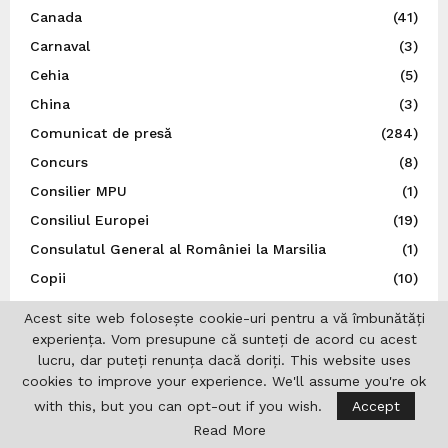
Canada
(41)
Carnaval
(3)
Cehia
(5)
China
(3)
Comunicat de presă
(284)
Concurs
(8)
Consilier MPU
(1)
Consiliul Europei
(19)
Consulatul General al României la Marsilia
(1)
Copii
(10)
Cultură
(803)
Acest site web folosește cookie-uri pentru a vă îmbunătăți
Departamentul pentru Românii de Pretutindeni (DRP)
experiența. Vom presupune că sunteți de acord cu acest
(14)
lucru, dar puteți renunța dacă doriți. This website uses
cookies to improve your experience. We'll assume you're ok
DGSAPC
(1)
with this, but you can opt-out if you wish.
Accept
Diaspora
(373)
Read More
Diverse
(588)