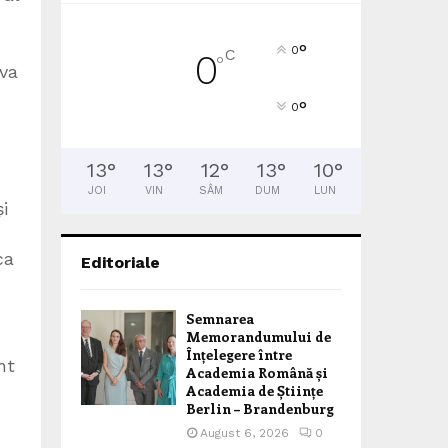
°
0
C
0
°
 va
°
0
13
°
13
°
12
°
13
°
10
°
JOI
VIN
SÂM
DUM
LUN
i
ca
Editoriale
Semnarea
Memorandumului de
Înțelegere între
nt
Academia Română și
Academia de Științe
Berlin – Brandenburg
August 6, 2026
0