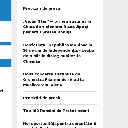
Precizări de presă
„Violin Star” – turneu susținut în
China de violonista Diana Jipa și
pianistul Ștefan Doniga
Conferința „Republica Moldova la
35 de ani de Independență: «Lecția
de rusă» în dialog public”, la
Chișinău
Două concerte susținute de
Orchestra Filarmonicii Arad la
Musikverein, Viena
”
Precizări de presă
Top 100 Români de Pretutindeni
Noi oportunități pentru cercetătorii