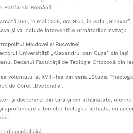
în Patriarhia Română.
ată luni, 11 mai 2026, ora 9:00, în Sala „Sinaxar”,
Sava și va include intervențiile următorilor invitați:
itropolitul Moldovei și Bucovinei
ectorul Universității „Alexandru Ioan Cuza” din Iași
oanu, Decanul Facultății de Teologie Ortodoxă din Iaș
rea volumului al XVIII-lea din seria „Studia Theologi
ut de Corul „Doctoralia”.
ori și doctoranzi din țară și din străinătate, oferind
și aprofundare a temelor teologice actuale, cu acce
icii.
 disponibil aici: