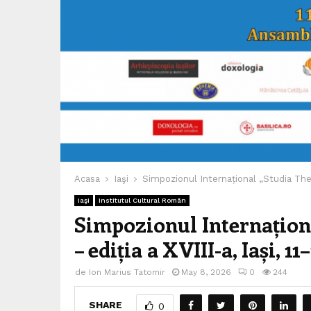
Acasa
Iaşi
Simpozionul Internațional „Studia Theol
Iaşi
Institutul Cultural Român
Simpozionul Internațion
– ediția a XVIII-a, Iași, 1
de
Ion Marius Tatomir
May 8, 2026
0
244
SHARE
0