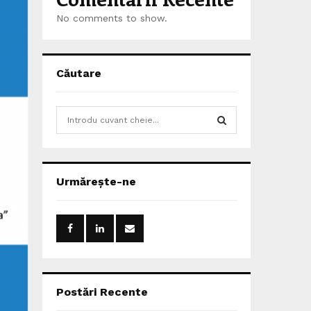
No comments to show.
Căutare
S
e
a
S
r
c
E
Urmărește-ne
h
f
A
o
r
R
:
C
H
Postări Recente