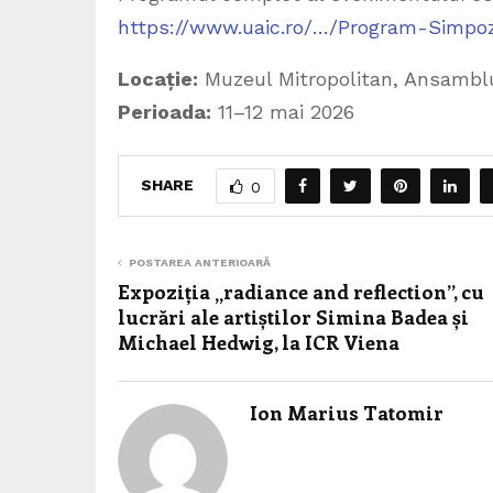
https://www.uaic.ro/…/Program-Simpo
Locație:
Muzeul Mitropolitan, Ansamblul
Perioada:
11–12 mai 2026
SHARE
0
POSTAREA ANTERIOARĂ
Expoziția „radiance and reflection”, cu
lucrări ale artiștilor Simina Badea și
Michael Hedwig, la ICR Viena
Ion Marius Tatomir