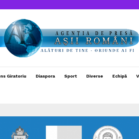
ns Giratoriu
Diaspora
Sport
Diverse
Echipă
V