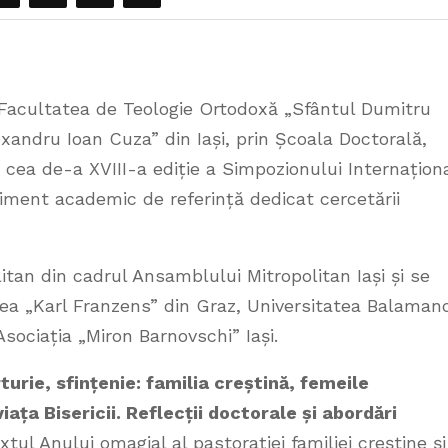
, Facultatea de Teologie Ortodoxă „Sfântul Dumitru
exandru Ioan Cuza” din Iași, prin Școala Doctorală,
 cea de-a XVIII-a ediție a Simpozionului Internațion
iment academic de referință dedicat cercetării
itan din cadrul Ansamblului Mitropolitan Iași și se
tea „Karl Franzens” din Graz, Universitatea Balaman
Asociația „Miron Barnovschi” Iași.
turie, sfințenie: familia creștină, femeile
iața Bisericii. Reflecții doctorale și abordări
xtul Anului omagial al pastorației familiei creștine și