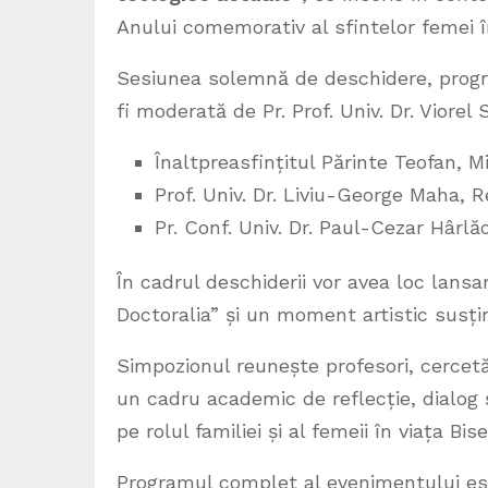
Anului comemorativ al sfintelor femei 
Sesiunea solemnă de deschidere, program
fi moderată de Pr. Prof. Univ. Dr. Viorel 
Înaltpreasfințitul Părinte Teofan, M
Prof. Univ. Dr. Liviu-George Maha, R
Pr. Conf. Univ. Dr. Paul-Cezar Hârlă
În cadrul deschiderii vor avea loc lansa
Doctoralia” și un moment artistic susțin
Simpozionul reunește profesori, cercetăt
un cadru academic de reflecție, dialog 
pe rolul familiei și al femeii în viața Biser
Programul complet al evenimentului este