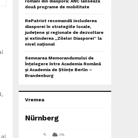
români din diaspora: ANC lansează
două programe de mobilitate
RePatriot recomandă includerea
diasporei în strategiile locale,
județene și regionale de dezvoltare
și extinderea „Zilelor Diasporei” la
nivel național
al
Semnarea Memorandumului de
Înțelegere între Academia Română
și Academia de Științe Berlin –
Brandenburg
d,
Vremea
Nürnberg
%
0%
 al