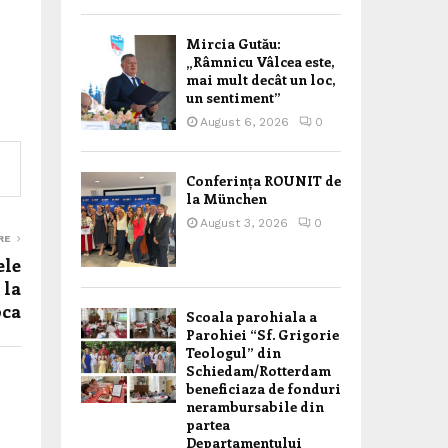
Mircia Gutău:
„Râmnicu Vâlcea este,
mai mult decât un loc,
un sentiment”
August 6, 2026
0
Conferința ROUNIT de
la München
August 3, 2026
0
RE
ele
 la
oca
Scoala parohiala a
Parohiei “Sf. Grigorie
Teologul” din
Schiedam/Rotterdam
beneficiaza de fonduri
nerambursabile din
partea
Departamentului