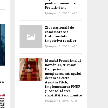
pentru Romanii de
Pretutindeni
August 3, 2026
0
Ziua națională de
comemorare a
Holocaustului
împotriva romilor
August 2, 2026
0
Mesajul Președintelui
României, Nicușor
Dan, privind
menținerea ratingului
de țară de către
ova
Agenția Fitch,
implementarea PNRR
și consolidarea
stabilității economice
August 1, 2026
0