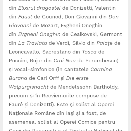
din
Elixirul dragostei
de Donizetti, Valentin
din
Faust
de Gounod, Don Giovanni din
Don
Giovanni
de Mozart, Evgheni Oneghin
din
Evgheni Oneghin
de Ceaikovski, Germont
din
La Traviata
de Verdi, Silvio din
Paiațe
de
Leoncavallo, Sacrestano din
Tosca
de
Puccini, Bujor din
Crai Nou
de Porumbescu)
și vocal-simfonice (în cantatele
Carmina
Burana
de Carl Orff și
Die erste
Walpurgisnacht
de Mendelssohn Bartholdy,
precum și în Recviemurile compuse de
Fauré și Donizetti). Este şi solist al Operei
Naţionale Române din Iaşi şi a fost, de
asemenea, solist al Operei Comice pentru
Copii din București și al Teatrului Național de