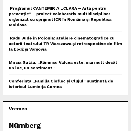
Programul CANTEMIR // „CLARA – Artă pentru
prevenție” – proiect colaborativ multidisciplinar
organizat cu sprijinul ICR în România și Republica
Moldova
Radu Jude în Polonia: ateliere cinematografice cu
actorii teatrului TR Warszawa și retrospective de film
la Łódź și Varșovia
Mircia Gutău: „Râmnicu Vâlcea este, mai mult decât
un loc, un sentiment”
Conferința „Familia Cioflec și Clujul” susținută de
istoricul Luminița Cornea
Vremea
Nürnberg