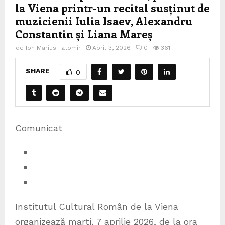
la Viena printr-un recital susținut de
muzicienii Iulia Isaev, Alexandru
Constantin și Liana Mareș
de
Ion Marius Tatomir
April 3, 2026
0
361
SHARE
0
Comunicat
Institutul Cultural Român de la Viena
organizează marți, 7 aprilie 2026, de la ora