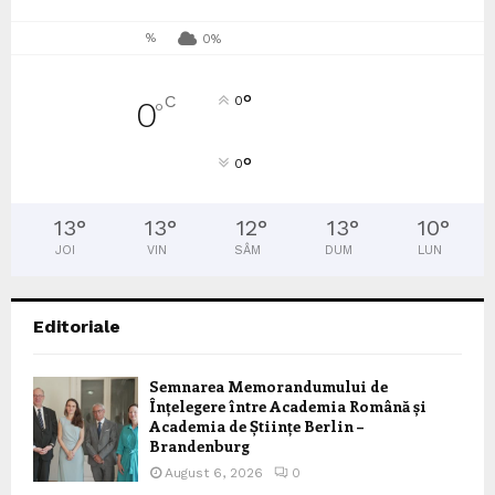
%
0%
°
C
0
0
°
°
0
13
°
13
°
12
°
13
°
10
°
JOI
VIN
SÂM
DUM
LUN
Editoriale
Semnarea Memorandumului de
Înțelegere între Academia Română și
Academia de Științe Berlin –
Brandenburg
August 6, 2026
0