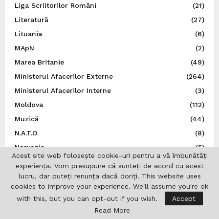
Liga Scriitorilor Români
(21)
Literatură
(27)
Lituania
(6)
MApN
(2)
Marea Britanie
(49)
Ministerul Afacerilor Externe
(264)
Ministerul Afacerilor Interne
(3)
Moldova
(112)
Muzică
(44)
N.A.T.O.
(8)
Norvegia
(5)
Acest site web folosește cookie-uri pentru a vă îmbunătăți
Noutăți
(496)
experiența. Vom presupune că sunteți de acord cu acest
O.N.U.
(3)
lucru, dar puteți renunța dacă doriți. This website uses
cookies to improve your experience. We'll assume you're ok
Olimpiade
(1)
with this, but you can opt-out if you wish.
Accept
Opinii
(9)
Read More
Patronatul European al Femeilor de Afaceri
(1)