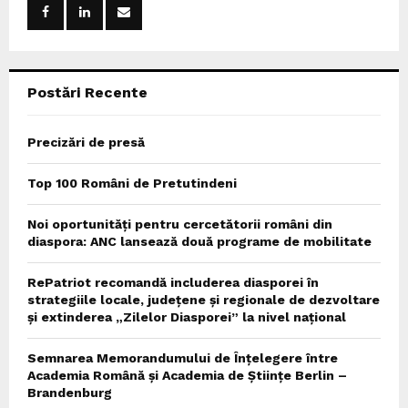
r
R
:
C
Postări Recente
H
Precizări de presă
Top 100 Români de Pretutindeni
Noi oportunități pentru cercetătorii români din
diaspora: ANC lansează două programe de mobilitate
RePatriot recomandă includerea diasporei în
strategiile locale, județene și regionale de dezvoltare
și extinderea „Zilelor Diasporei” la nivel național
Semnarea Memorandumului de Înțelegere între
Academia Română și Academia de Științe Berlin –
Brandenburg