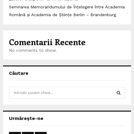
Semnarea Memorandumului de Înțelegere între Academia
Română și Academia de Științe Berlin – Brandenburg
Comentarii Recente
No comments to show.
Căutare
S
e
a
S
r
c
E
Urmărește-ne
h
f
A
o