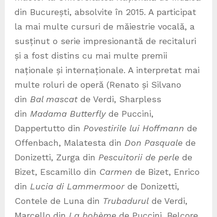
din București, absolvite în 2015. A participat
la mai multe cursuri de măiestrie vocală, a
susținut o serie impresionantă de recitaluri
și a fost distins cu mai multe premii
naționale și internaționale. A interpretat mai
multe roluri de operă (Renato și Silvano
din
Bal mascat
de Verdi, Sharpless
din
Madama Butterfly
de Puccini,
Dappertutto din
Povestirile lui Hoffmann
de
Offenbach, Malatesta din
Don Pasquale
de
Donizetti, Zurga din
Pescuitorii de perle
de
Bizet, Escamillo din
Carmen
de Bizet, Enrico
din
Lucia di Lammermoor
de Donizetti,
Contele de Luna din
Trubadurul
de Verdi,
Marcello din
La bohème
de Puccini, Belcore