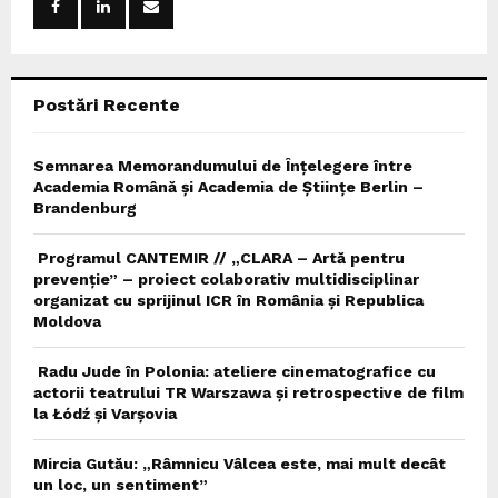
r
R
:
C
Postări Recente
H
Semnarea Memorandumului de Înțelegere între
Academia Română și Academia de Științe Berlin –
Brandenburg
Programul CANTEMIR // „CLARA – Artă pentru
prevenție” – proiect colaborativ multidisciplinar
organizat cu sprijinul ICR în România și Republica
Moldova
Radu Jude în Polonia: ateliere cinematografice cu
actorii teatrului TR Warszawa și retrospective de film
la Łódź și Varșovia
Mircia Gutău: „Râmnicu Vâlcea este, mai mult decât
un loc, un sentiment”