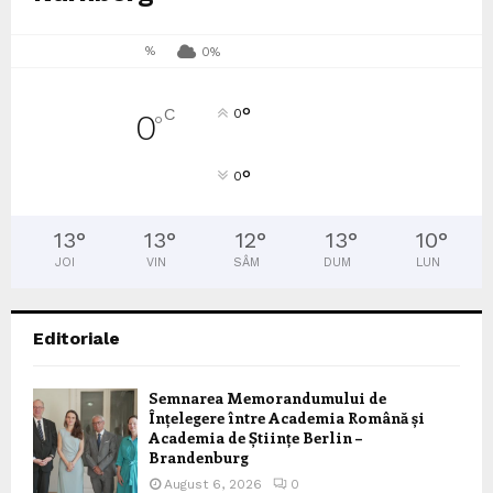
%
0%
°
C
0
0
°
°
0
13
°
13
°
12
°
13
°
10
°
JOI
VIN
SÂM
DUM
LUN
Editoriale
Semnarea Memorandumului de
Înțelegere între Academia Română și
Academia de Științe Berlin –
Brandenburg
August 6, 2026
0