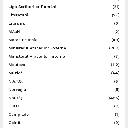
Liga Scriitorilor Români
(21)
Literatură
(27)
Lituania
(6)
MApN
(2)
Marea Britanie
(49)
Ministerul Afacerilor Externe
(263)
Ministerul Afacerilor Interne
(3)
Moldova
(112)
Muzică
(44)
N.A.T.O.
(8)
Norvegia
(5)
Noutăți
(496)
O.N.U.
(3)
Olimpiade
(1)
Opinii
(9)