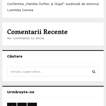
Conferința „Familia Cioflec și Clujul” susținută de istoricul
Luminița Cornea
Comentarii Recente
No comments to show.
Căutare
S
e
a
S
r
c
E
Urmărește-ne
h
f
A
o