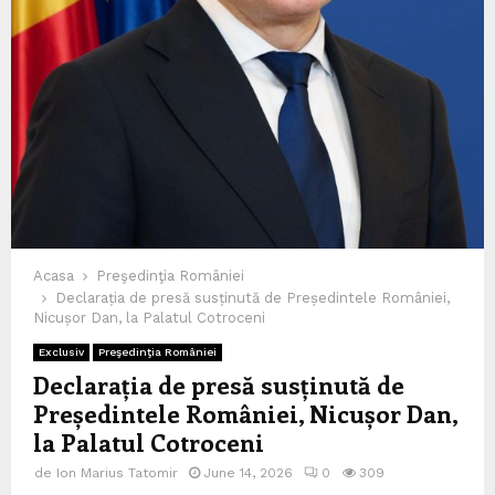
Acasa
Preşedinţia României
Declarația de presă susținută de Președintele României,
Nicușor Dan, la Palatul Cotroceni
Exclusiv
Preşedinţia României
Declarația de presă susținută de
Președintele României, Nicușor Dan,
la Palatul Cotroceni
de
Ion Marius Tatomir
June 14, 2026
0
309