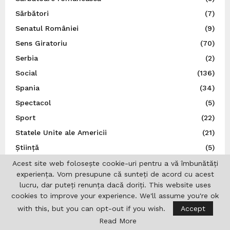
Sărbători
(7)
Senatul României
(9)
Sens Giratoriu
(70)
Serbia
(2)
Social
(136)
Spania
(34)
Spectacol
(5)
Sport
(22)
Statele Unite ale Americii
(21)
Știință
(5)
Suedia
(14)
Acest site web folosește cookie-uri pentru a vă îmbunătăți
experiența. Vom presupune că sunteți de acord cu acest
Ţările de Jos
(7)
lucru, dar puteți renunța dacă doriți. This website uses
Teatru
(22)
cookies to improve your experience. We'll assume you're ok
Traducător autorizat
(1)
with this, but you can opt-out if you wish.
Accept
Read More
Turcia
(3)