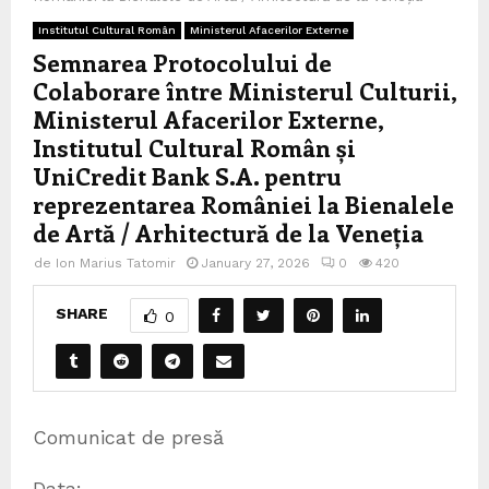
Institutul Cultural Român
Ministerul Afacerilor Externe
Semnarea Protocolului de
Colaborare între Ministerul Culturii,
Ministerul Afacerilor Externe,
Institutul Cultural Român și
UniCredit Bank S.A. pentru
reprezentarea României la Bienalele
de Artă / Arhitectură de la Veneția
de
Ion Marius Tatomir
January 27, 2026
0
420
SHARE
0
Comunicat de presă
Data: