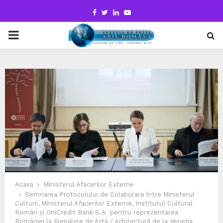
Facebook
Twitter
Linkedin
Youtube
PRIMARY
MENU
Acasa
Ministerul Afacerilor Externe
Semnarea Protocolului de Colaborare între Ministerul
Culturii, Ministerul Afacerilor Externe, Institutul Cultural
Român și UniCredit Bank S.A. pentru reprezentarea
României la Bienalele de Artă / Arhitectură de la Veneția