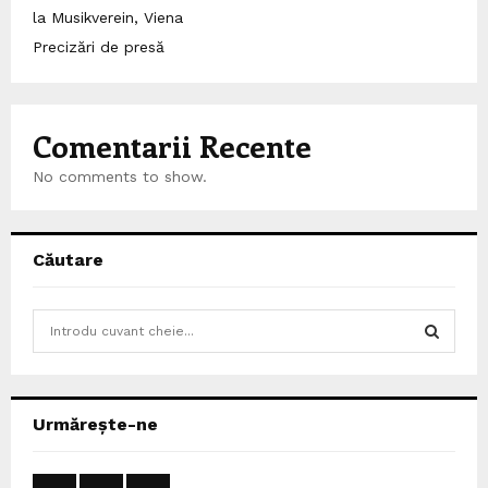
la Musikverein, Viena
Precizări de presă
Comentarii Recente
No comments to show.
Căutare
S
e
a
S
r
c
E
Urmărește-ne
h
f
A
o