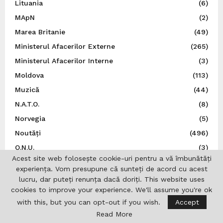
Lituania
(6)
MApN
(2)
Marea Britanie
(49)
Ministerul Afacerilor Externe
(265)
Ministerul Afacerilor Interne
(3)
Moldova
(113)
Muzică
(44)
N.A.T.O.
(8)
Norvegia
(5)
Noutăți
(496)
O.N.U.
(3)
Acest site web folosește cookie-uri pentru a vă îmbunătăți
Olimpiade
(1)
experiența. Vom presupune că sunteți de acord cu acest
Opinii
(9)
lucru, dar puteți renunța dacă doriți. This website uses
cookies to improve your experience. We'll assume you're ok
Patronatul European al Femeilor de Afaceri
(1)
with this, but you can opt-out if you wish.
Accept
Personalități
(1)
Read More
Politică
(6)