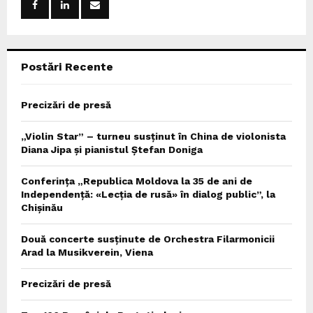
r
R
:
C
Postări Recente
H
Precizări de presă
„Violin Star” – turneu susținut în China de violonista
Diana Jipa și pianistul Ștefan Doniga
Conferința „Republica Moldova la 35 de ani de
Independență: «Lecția de rusă» în dialog public”, la
Chișinău
Două concerte susținute de Orchestra Filarmonicii
Arad la Musikverein, Viena
Precizări de presă