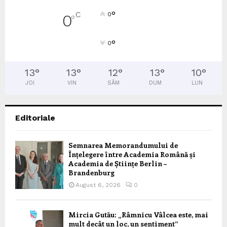
°
C
0
0
°
°
0
13
°
13
°
12
°
13
°
10
°
JOI
VIN
SÂM
DUM
LUN
Editoriale
Semnarea Memorandumului de
Înțelegere între Academia Română și
Academia de Științe Berlin –
Brandenburg
August 6, 2026
0
Mircia Gutău: „Râmnicu Vâlcea este, mai
mult decât un loc, un sentiment”