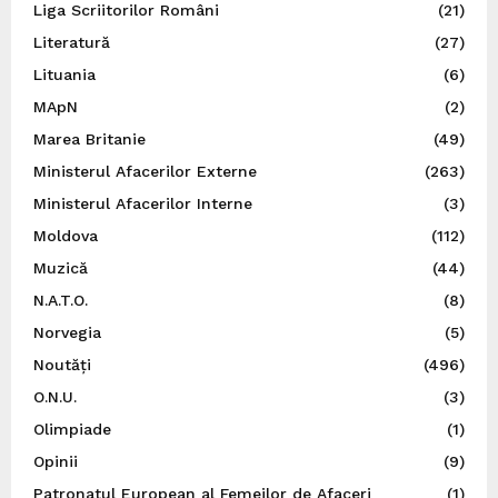
Liga Scriitorilor Români
(21)
Literatură
(27)
Lituania
(6)
MApN
(2)
Marea Britanie
(49)
Ministerul Afacerilor Externe
(263)
Ministerul Afacerilor Interne
(3)
Moldova
(112)
Muzică
(44)
N.A.T.O.
(8)
Norvegia
(5)
Noutăți
(496)
O.N.U.
(3)
Olimpiade
(1)
Opinii
(9)
Patronatul European al Femeilor de Afaceri
(1)