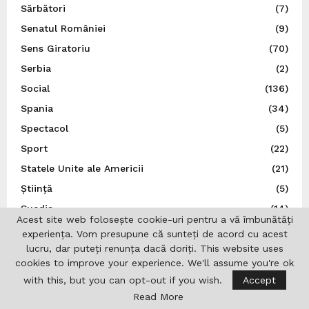
Sărbători
(7)
Senatul României
(9)
Sens Giratoriu
(70)
Serbia
(2)
Social
(136)
Spania
(34)
Spectacol
(5)
Sport
(22)
Statele Unite ale Americii
(21)
Știință
(5)
Suedia
(14)
Acest site web folosește cookie-uri pentru a vă îmbunătăți
Ţările de Jos
(7)
experiența. Vom presupune că sunteți de acord cu acest
Teatru
(22)
lucru, dar puteți renunța dacă doriți. This website uses
cookies to improve your experience. We'll assume you're ok
Traducător autorizat
(1)
with this, but you can opt-out if you wish.
Accept
Turcia
(3)
Read More
Ucraina
(9)