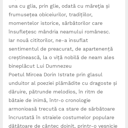
una cu glia, prin glie, odată cu măreţia și
frumusețea obiceiurilor, tradițiilor,
momentelor istorice, sărbătorilor care
însuflețesc mândria neamului românesc.
Iar nouă cititorilor, ne-a insuflat
sentimentul de preacurat, de apartenență
creștinească, la o viță nobilă de neam ales
bineplăcut Lui Dumnezeu
Poetul Mircea Dorin Istrate prin glasul
unduitor al poeziei plămădite cu dragoste și
dăruire, pătrunde melodios, în ritm de
bătaie de inimă, într-o cronologie
armonioasă trecută ca stare de sărbătoare
încrustată în straiele costumelor populare
dătătoare de cântec doinit, printr-o veșnicie