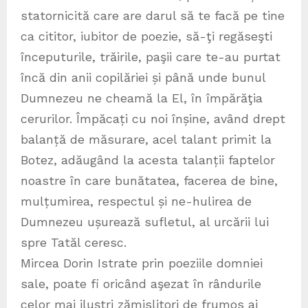
statornicită care are darul să te facă pe tine
ca cititor, iubitor de poezie, să-ţi regăseşti
începuturile, trăirile, paşii care te-au purtat
încă din anii copilăriei și până unde bunul
Dumnezeu ne cheamă la El, în împărăţia
cerurilor. Împăcați cu noi înșine, având drept
balanță de măsurare, acel talant primit la
Botez, adăugând la acesta talanții faptelor
noastre în care bunătatea, facerea de bine,
mulțumirea, respectul și ne-hulirea de
Dumnezeu ușurează sufletul, al urcării lui
spre Tatăl ceresc.
Mircea Dorin Istrate prin poeziile domniei
sale, poate fi oricând aşezat în rândurile
celor mai iluştri zămislitori de frumos ai