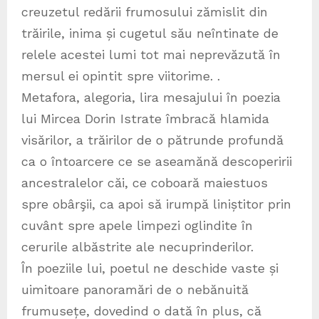
creuzetul redării frumosului zămislit din
trăirile, inima și cugetul său neîntinate de
relele acestei lumi tot mai neprevăzută în
mersul ei opintit spre viitorime. .
Metafora, alegoria, lira mesajului în poezia
lui Mircea Dorin Istrate îmbracă hlamida
visărilor, a trăirilor de o pătrunde profundă
ca o întoarcere ce se aseamănă descoperirii
ancestralelor căi, ce coboară maiestuos
spre obârşii, ca apoi să irumpă liniștitor prin
cuvânt spre apele limpezi oglindite în
cerurile albăstrite ale necuprinderilor.
În poeziile lui, poetul ne deschide vaste și
uimitoare panoramări de o nebănuită
frumusețe, dovedind o dată în plus, că