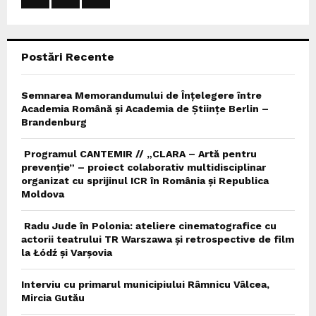
R
:
C
Postări Recente
H
Semnarea Memorandumului de Înțelegere între
Academia Română și Academia de Științe Berlin –
Brandenburg
Programul CANTEMIR // „CLARA – Artă pentru
prevenție” – proiect colaborativ multidisciplinar
organizat cu sprijinul ICR în România și Republica
Moldova
Radu Jude în Polonia: ateliere cinematografice cu
actorii teatrului TR Warszawa și retrospective de film
la Łódź și Varșovia
Interviu cu primarul municipiului Râmnicu Vâlcea,
Mircia Gutău