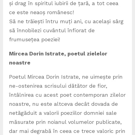
și drag în spiritul iubirii de țară, a tot ceea
ce este neaoș românesc!
Să ne trăiești întru muți ani, cu același sârg
să înnobilezi cuvântul înfiorat de
frumusețea poeziei!
Mircea Dorin Istrate, poetul zielelor
noastre
Poetul Mircea Dorin Istrate, ne uimește prin
ne-ostenirea scrisului dătător de fior,
întâlnirea cu acest poet contemporan zilelor
noastre, nu este altceva decât dovada de
netăgăduit a valorii poeziilor domniei sale
măsurate prin noianul volumelor publicate,
dar mai degrabă în ceea ce trece valoric prin