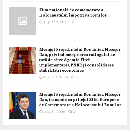
Ziua națională de comemorare a
Holocaustului împotriva romilor
August 2, 2026
0
Mesajul Președintelui României, Nicușor
Dan, privind menținerea ratingului de
țară de către Agenția Fitch,
implementarea PNRR și consolidarea
stabilității economice
August 1, 2026
0
Mesajul Președintelui României, Nicușor
Dan, transmis cu prilejul Zilei Europene
de Comemorare a Holocaustului Romilor
July 31, 2026
0