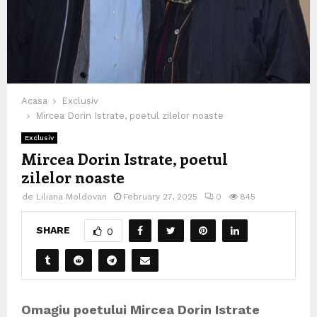
Acasa
Exclusiv
Mircea Dorin Istrate, poetul zilelor noaste
Exclusiv
Mircea Dorin Istrate, poetul
zilelor noaste
de
Liliana Moldovan
February 27, 2025
0
845
SHARE
0
Omagiu poetului Mircea Dorin Istrate