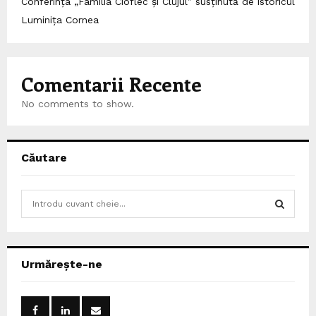
Conferința „Familia Cioflec și Clujul” susținută de istoricul
Luminița Cornea
Comentarii Recente
No comments to show.
Căutare
S
e
a
S
r
c
E
Urmărește-ne
h
f
A
o
r