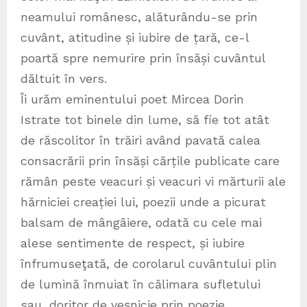
neamului românesc, alăturându-se prin
cuvânt, atitudine și iubire de țară, ce-l
poartă spre nemurire prin însăși cuvântul
dăltuit în vers.
Îi urăm eminentului poet Mircea Dorin
Istrate tot binele din lume, să fie tot atât
de răscolitor în trăiri având pavată calea
consacrării prin însăși cărțile publicate care
rămân peste veacuri și veacuri vi mărturii ale
hărniciei creației lui, poezii unde a picurat
balsam de mângâiere, odată cu cele mai
alese sentimente de respect, și iubire
înfrumuseţată, de corolarul cuvântului plin
de lumină înmuiat în călimara sufletului
sau, doritor de veşnicie prin poezie.