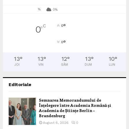
%
0%
°
C
0
0
°
°
0
13
°
13
°
12
°
13
°
10
°
JOI
VIN
SÂM
DUM
LUN
Editoriale
Semnarea Memorandumului de
Înțelegere între Academia Română și
Academia de Științe Berlin –
Brandenburg
August 6, 2026
0