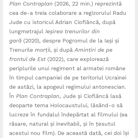
Plan Contraplan
(2026, 22 min.) reprezintă
cea de-a treia colaborare a regizorului Radu
Jude cu istoricul Adrian Cioflâncă, după
lungmetrajul
Ieșirea trenurilor din
gară
(2020), despre Pogromul de la Iași și
Trenurile morții, și după
Amintiri de pe
frontul de Est
(2022), care explorează
periplurile unui regiment al armatei române
în timpul campaniei de pe teritoriul Ucrainei
de astăzi, la apogeul regimului antonescian.
În
Plan Contraplan
, Jude și Cioflâncă lasă
deoparte tema Holocaustului, lăsând-o să
lucreze în fundalul îndepărtat al filmului (ea
răsare, natural și inevitabil, și în țesutul
acestui nou film). De această dată, cei doi își