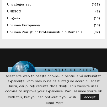
Uncategorized
(167)
UNESCO
(3)
Ungaria
(10)
Uniunea Europeană
(16)
Uniunea Ziariștilor Profesioniști din România
(37)
Acest site web folosește cookie-uri pentru a vă îmbunătăți
experiența. Vom presupune că sunteți de acord cu acest
lucru, dar puteți renunța dacă doriți. This website uses
cookies to improve your experience. We'll assume you're ok
DESPRE NOI
with this, but you can opt-out if you wish.
Accept
Asociaţia are drept scop , aprofundarea si consolidarea
Read More