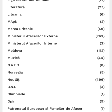
Literatură
(27)
Lituania
(6)
MApN
(2)
Marea Britanie
(49)
Ministerul Afacerilor Externe
(263)
Ministerul Afacerilor Interne
(3)
Moldova
(112)
Muzică
(44)
N.A.T.O.
(8)
Norvegia
(5)
Noutăți
(496)
O.N.U.
(3)
Olimpiade
(1)
Opinii
(9)
Patronatul European al Femeilor de Afaceri
(1)