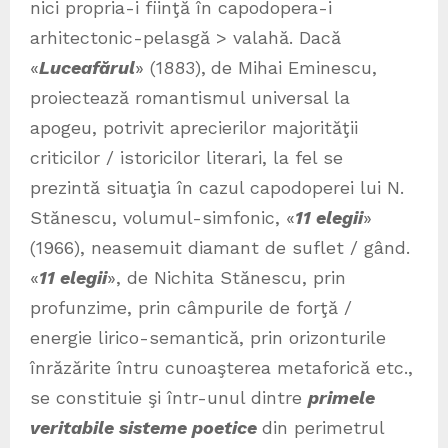
nici propria-i fiinţă în capodopera-i
arhitectonic-pelasgă > valahă. Dacă
«
Luceafărul
» (1883),
de Mihai Eminescu,
proiectează romantismul universal la
apogeu, potrivit aprecierilor majorităţii
criticilor / istoricilor literari, la fel se
prezintă situaţia în cazul capodoperei lui N.
Stănescu, volumul-simfonic, «
11 elegii
»
(1966), neasemuit diamant de suflet / gând.
«
11 elegii
», de Nichita Stănescu, prin
profunzime, prin câmpurile de forţă /
energie lirico-semantică, prin orizonturile
înrăzărite întru cunoaşterea metaforică etc.,
se constituie şi într-unul dintre
primele
veritabile sisteme poetice
din perimetrul