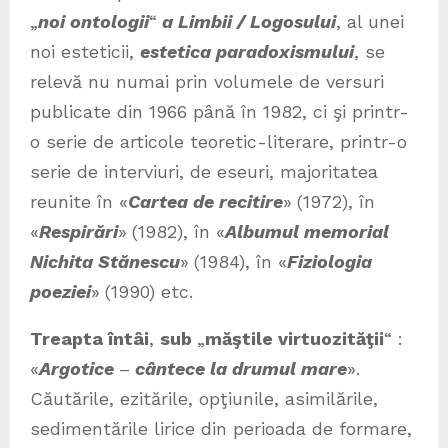
„
noi ontologii
“
a Limbii / Logosului
, al unei
noi esteticii,
estetica paradoxismului
, se
relevă nu numai prin volumele de versuri
publicate din 1966 până în 1982, ci şi printr-
o serie de articole teoretic-literare, printr-o
serie de interviuri, de eseuri, majoritatea
reunite în «
Cartea de recitire
»
(1972), în
«
Respirări
»
(1982), în «
Albumul memorial
Nichita Stănescu
»
(1984), în «
Fiziologia
poeziei
»
(1990) etc.
Treapta întâi
,
sub
„
m
ăştile virtuozităţii
“ :
«
Argotice
–
cântece la drumul mare
».
Căutările, ezitările, opţiunile, asimilările,
sedimentările lirice din perioada de formare,