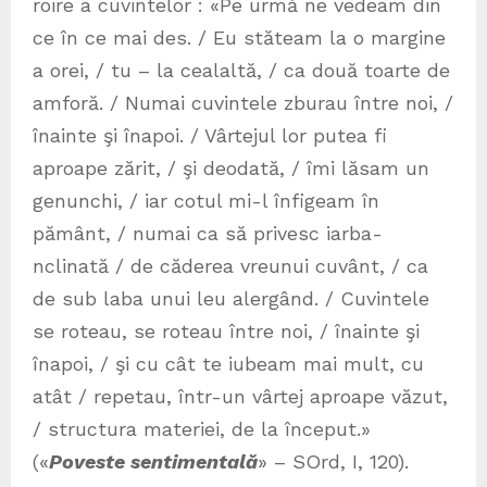
roire a cuvintelor : «Pe urmă ne vedeam din
ce în ce mai des. / Eu stăteam la o margine
a orei, / tu – la cealaltă, / ca două toarte de
amforă. / Numai cuvintele zburau între noi, /
înainte şi înapoi. / Vârtejul lor putea fi
aproape zărit, / şi deodată, / îmi lăsam un
genunchi, / iar cotul mi-l înfigeam în
pământ, / numai ca să privesc iarba-
nclinată / de căderea vreunui cuvânt, / ca
de sub laba unui leu alergând. / Cuvintele
se roteau, se roteau între noi, / înainte şi
înapoi, / şi cu cât te iubeam mai mult, cu
atât / repetau, într-un vârtej aproape văzut,
/ structura materiei, de la început.»
(«
Poveste sentimentală
» – SOrd, I, 120).