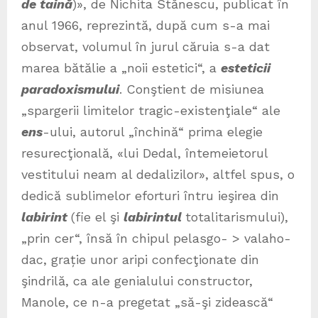
de taină
)», de Nichita Stănescu, publicat în
anul 1966, reprezintă, după cum s-a mai
observat, volumul în jurul căruia s-a dat
marea bătălie a „noii estetici“, a
esteticii
paradoxismului
. Conştient de misiunea
„spargerii limitelor tragic-existenţiale“ ale
ens
-ului, autorul „închină“ prima elegie
resurecţională, «lui Dedal, întemeietorul
vestitului neam al dedalizilor», altfel spus, o
dedică sublimelor eforturi întru ieşirea din
labirint
(fie el şi
labirintul
totalitarismului),
„prin cer“, însă în chipul pelasgo- > valaho-
dac, grație unor aripi confecţionate din
şindrilă, ca ale genialului constructor,
Manole, ce n-a pregetat „să-şi zidească“