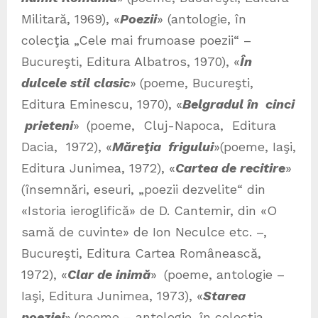
Militară, 1969), «
Poezii
» (antologie, în
colecţia „Cele mai frumoase poezii“ –
Bucureşti, Editura Albatros, 1970), «
În
dulcele stil clasic
»
(poeme, Bucureşti,
Editura Eminescu, 1970), «
Belgradul în cinci
prieteni
»
(poeme, Cluj-Napoca, Editura
Dacia, 1972), «
Măreţia frigului
»(poeme, Iaşi,
Editura Junimea, 1972), «
Cartea de recitire
»
(însemnări, eseuri, „poezii dezvelite“ din
«Istoria ieroglifică» de D. Cantemir, din «O
samă de cuvinte» de Ion Neculce etc. –,
Bucureşti, Editura Cartea Românească,
1972), «
Clar de inimă
»
(poeme, antologie –
Iaşi, Editura Junimea, 1973), «
Starea
poeziei
»
(poeme – antologie, în colecţia