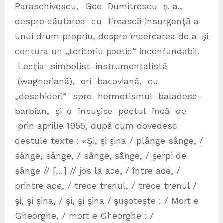
Paraschivescu, Geo Dumitrescu ş. a.,
despre căutarea cu firească insurgenţă a
unui drum propriu, despre încercarea de a-şi
contura un „teritoriu poetic“ inconfundabil.
Lecţia simbolist-instrumentalistă
(wagneriană), ori bacoviană, cu
„deschideri“ spre hermetismul baladesc-
barbian, şi-o însuşise poetul încă de
prin aprilie 1955, după cum dovedesc
destule texte : «Şi, şi şina / plânge sânge, /
sânge, sânge, / sânge, sânge, / şerpi de
sânge // […] // jos la ace, / între ace, /
printre ace, / trece trenul, / trece trenul /
şi, şi şina, / şi, şi şina / şuşoteşte : / Mort e
Gheorghe, / mort e Gheorghe : /