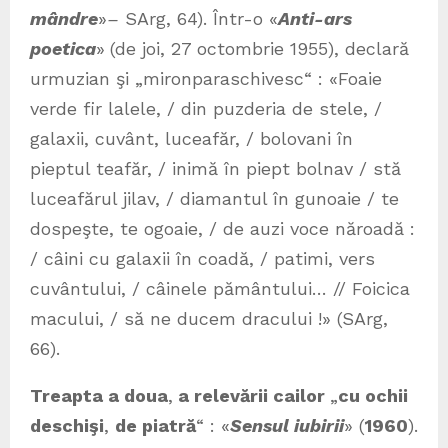
mândre
»
–
SArg, 64). Într-o «
Anti-ars
poetica
»
(de joi, 27 octombrie 1955), declară
urmuzian şi „mironparaschivesc“ : «Foaie
verde fir lalele, / din puzderia de stele, /
galaxii, cuvânt, luceafăr, / bolovani în
pieptul teafăr, / inimă în piept bolnav / stă
luceafărul jilav, / diamantul în gunoaie / te
dospeşte, te ogoaie, / de auzi voce năroadă :
/ câini cu galaxii în coadă, / patimi, vers
cuvântului, / câinele pământului… // Foicica
macului, / să ne ducem dracului !» (SArg,
66).
Treapta a doua
,
a relevării cailor
„
cu ochii
deschişi
,
d
e piatră
“ : «
Sensul iubirii
»
(
1960
).