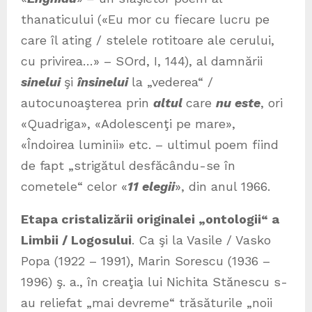
thanaticului («Eu mor cu fiecare lucru pe
care îl ating / stelele rotitoare ale cerului,
cu privirea…» – SOrd, I, 144), al damnării
sinelui
şi
însinelui
la „vederea“ /
autocunoaşterea prin
altul
care
n
u este
, ori
«Quadriga», «Adolescenţi pe mare»,
«Îndoirea luminii» etc. – ultimul poem fiind
de fapt „strigătul desfăcându-se în
cometele“ celor «
11 elegii
», din anul 1966.
Etapa cristalizării originalei „ontologii“ a
Limbii / Logosului
. Ca şi la Vasile / Vasko
Popa (1922 – 1991), Marin Sorescu (1936 –
1996) ş. a., în creaţia lui Nichita Stănescu s-
au reliefat „mai devreme“ trăsăturile „noii