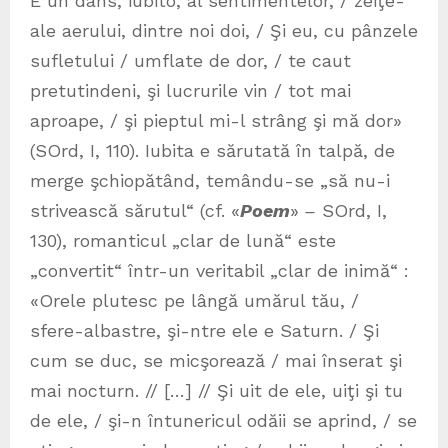
E un dans, iubito, al sentimentelor, / zeiţe-
ale aerului, dintre noi doi, / Şi eu, cu pânzele
sufletului / umflate de dor, / te caut
pretutindeni, şi lucrurile vin / tot mai
aproape, / şi pieptul mi-l strâng şi mă dor»
(SOrd, I, 110). Iubita e sărutată în talpă, de
merge şchiopătând, temându-se „să nu-i
strivească sărutul“ (cf. «
Poem
»
–
SOrd, I,
130), romanticul „clar de lună“ este
„convertit“ într-un veritabil „clar de inimă“ :
«Orele plutesc pe lângă umărul tău, /
sfere-albastre, şi-ntre ele e Saturn. / Şi
cum se duc, se micşorează / mai înserat şi
mai nocturn. // […] // Şi uit de ele, uiţi şi tu
de ele, / şi-n întunericul odăii se aprind, / se