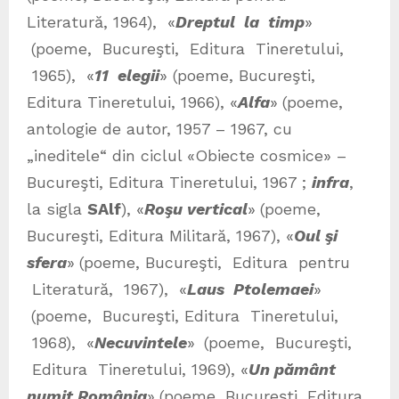
Literatură, 1964), «
Dreptul la timp
»
(poeme, Bucureşti, Editura Tineretului,
1965), «
11 elegii
» (poeme, Bucureşti,
Editura Tineretului, 1966), «
Alfa
»
(poeme,
antologie de autor, 1957 – 1967, cu
„ineditele“ din ciclul «Obiecte cosmice» –
Bucureşti, Editura Tineretului, 1967 ;
infra
,
la sigla
SAlf
), «
Roşu vertical
»
(poeme,
Bucureşti, Editura Militară, 1967), «
Oul şi
sfera
»
(poeme, Bucureşti, Editura pentru
Literatură, 1967), «
Laus Ptolemaei
»
(poeme, Bucureşti, Editura Tineretului,
1968), «
Necuvintele
»
(poeme, Bucureşti,
Editura Tineretului, 1969), «
Un pământ
numit România
»
(poeme, Bucureşti, Editura