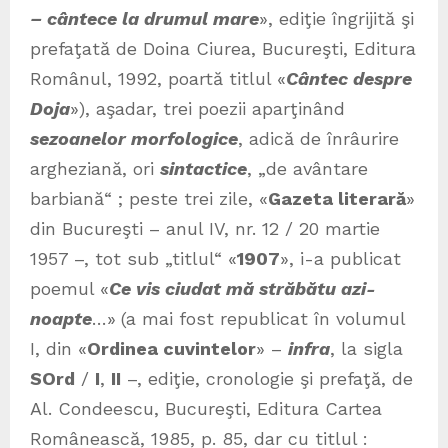
– cântece la drumul mare
», ediţie îngrijită şi
prefaţată de Doina Ciurea, Bucureşti, Editura
Românul, 1992, poartă titlul «
Cântec despre
Doja
»), aşadar, trei poezii aparţinând
sezoanelor morfologice
, adică de înrâurire
argheziană, ori
sintactice
, „de avântare
barbiană“ ; peste trei zile, «
Gazeta literară
»
din Bucureşti – anul IV, nr. 12 / 20 martie
1957 –, tot sub „titlul“ «
1907
», i-a
publicat
poemul «
Ce vis ciudat mă străbătu azi-
noapte
…»
(a mai fost republicat în volumul
I, din «
Ordinea cuvintelor
» –
infra
, la sigla
SOrd
/
I
,
II
–, ediţie, cronologie şi prefaţă, de
Al. Condeescu, Bucureşti, Editura Cartea
Românească, 1985, p. 85, dar cu titlul :