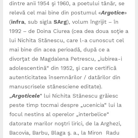
dintre anii 1954 şi 1960, a poetului tânăr, se
relevă cel mai bine din postumul «
Argotice
»
(
infra
, sub sigla
SArg
), volum îngrijit – în
1992 – de Doina Ciurea (cea dea doua soţie a
lui Nichita Stănescu, care l-a cunoscut cel
mai bine din acea perioadă, după ce a
divorţat de Magdalena Petrescu, „iubirea-i
adolescentină“ din 1952, şi care certifică
autenticitatea însemnărilor / datărilor din
manuscrisele stănesciene editate).
„
Argoticele
“
lui Nichita Stănescu grăiesc
peste timp tocmai despre „ucenicia“ lui la
focul nestins al operelor „interbelice“
datorate marilor noştri lirici, de la Arghezi,
Bacovia, Barbu, Blaga ş. a., la Miron Radu