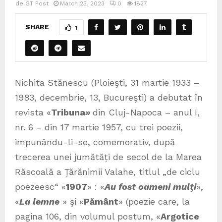
de
GT Post
March 23, 2023
0
1827
SHARE
1
Nichita Stănescu (Ploieşti, 31 martie 1933 –
1983, decembrie, 13, Bucureşti) a debutat în
revista «
Tribuna
»
din Cluj-Napoca – anul I,
nr. 6 – din 17 martie 1957, cu trei poezii,
impunându-li-se, comemorativ, după
trecerea unei jumătăți de secol de la Marea
Răscoală a Țărănimii Valahe, titlul „de ciclu
poezeesc“ «
1907
» :
«
Au fost oameni mulţi
»,
«
La lemne
» şi «
Pământ
» (poezie care, la
pagina 106, din volumul postum, «
Argotice