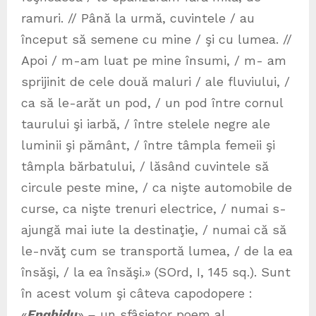
ramuri. // Până la urmă, cuvintele / au
început să semene cu mine / şi cu lumea. //
Apoi / m-am luat pe mine însumi, / m- am
sprijinit de cele două maluri / ale fluviului, /
ca să le-arăt un pod, / un pod între cornul
taurului şi iarbă, / între stelele negre ale
luminii şi pământ, / între tâmpla femeii şi
tâmpla bărbatului, / lăsând cuvintele să
circule peste mine, / ca nişte automobile de
curse, ca nişte trenuri electrice, / numai s-
ajungă mai iute la destinaţie, / numai că să
le-nvăţ cum se transportă lumea, / de la ea
însăşi, / la ea însăşi.»
(SOrd, I, 145 sq.). Sunt
în acest volum şi câteva capodopere :
«
Enghidu
»
–
un sfâşietor poem al