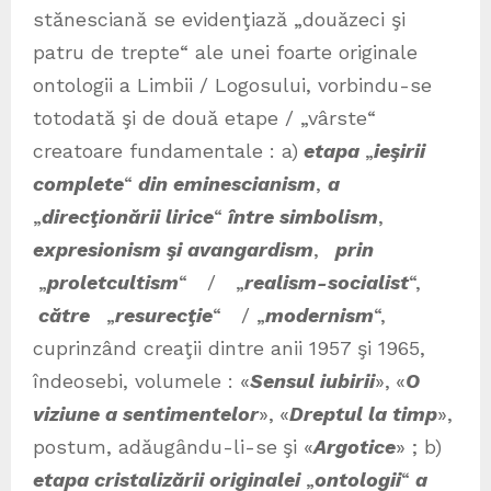
stănesciană se evidenţiază „douăzeci şi
patru de trepte“ ale unei foarte originale
ontologii a Limbii / Logosului, vorbindu-se
totodată şi de două etape / „vârste“
creatoare fundamentale : a)
etapa
„
ieşirii
complete
“
din eminescianism
,
a
„
direcţionării lirice
“
între simbolism
,
expresionism şi avangardism
,
prin
„
proletcultism
“ / „
realism-socialist
“,
către
„
resurecţie
“ / „
modernism
“,
cuprinzând creaţii dintre anii 1957 şi 1965,
îndeosebi, volumele : «
Sensul iubirii
»,
«
O
viziune a sentimentelor
»,
«
Dreptul la timp
»,
postum, adăugȃndu-li-se
şi «
Argotice
» ;
b)
etapa cristalizării originalei
„
ontologii
“
a