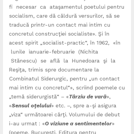
fi necesar ca ataşamentul poetului pentru
socialism, care dă căldură versurilor, să se
traducă printr-un contact mai intim cu
concretul construcţiei socialiste». Şi în
acest spirit „socialist-practic“, în 1962, «în
lunile ianuarie-februarie (Nichita
Stănescu) se află la Hunedoara şi la
Reşiţa, trimis spre documentare la
Combinatul Siderurgic, pentru „un contact
mai intim cu concretul“», scriind poemele cu
„temă siderurgistă“ – «
Târziu de vară
»,
«
Sensul oţelului
» etc. –,
spre a-şi asigura
„viza“ următoarei cărţi. Volumului de debut
i-au urmat : «
O viziune a sentimentelor
»
(poeme, Bucureşti, Editura pentru