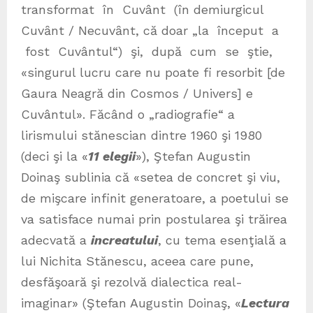
transformat în Cuvânt (în demiurgicul
Cuvȃnt / Necuvȃnt, că doar „la început a
fost Cuvântul“) şi, după cum se ştie,
«singurul lucru care nu poate fi resorbit [de
Gaura Neagră din Cosmos / Univers] e
Cuvântul». Făcând o „radiografie“ a
lirismului stănescian dintre 1960 şi 1980
(deci şi la «
11 elegii
»), Ştefan Augustin
Doinaş sublinia că «setea de concret şi viu,
de mişcare infinit generatoare, a poetului se
va satisface numai prin postularea şi trăirea
adecvată a
increatului
,
cu tema esenţială a
lui Nichita Stănescu, aceea care pune,
desfăşoară şi rezolvă dialectica real-
imaginar» (Ştefan Augustin Doinaş, «
Lectura