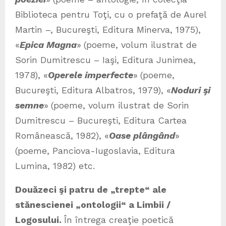
Biblioteca pentru Toţi, cu o prefaţă de Aurel
Martin –, Bucureşti, Editura Minerva, 1975),
«
Epica Magna
»
(poeme, volum ilustrat de
Sorin Dumitrescu – Iaşi, Editura Junimea,
1978), «
Operele imperfecte
»
(poeme,
Bucureşti, Editura Albatros, 1979), «
Noduri şi
semne
»
(poeme, volum ilustrat de Sorin
Dumitrescu – Bucureşti, Editura Cartea
Românească, 1982), «
Oase plângând
»
(poeme, Panciova-Iugoslavia, Editura
Lumina, 1982) etc.
Douăzeci şi patru de „trepte“ ale
stănescienei „ontologii“ a Limbii /
Logosului.
În întrega creaţie poetică