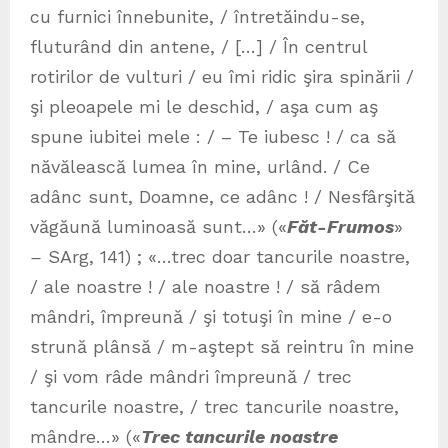
cu furnici înnebunite, / întretăindu-se,
fluturând din antene, / […] / În centrul
rotirilor de vulturi / eu îmi ridic şira spinării /
şi pleoapele mi le deschid, / aşa cum aş
spune iubitei mele : / – Te iubesc ! / ca să
năvălească lumea în mine, urlând. / Ce
adânc sunt, Doamne, ce adânc ! / Nesfârşită
văgăună luminoasă sunt…» («
F
ăt-Frumos
»
–
SArg, 141) ; «…trec doar tancurile noastre,
/ ale noastre ! / ale noastre ! / să râdem
mândri, împreună / şi totuşi în mine / e-o
strună plânsă / m-aştept să reintru în mine
/ şi vom râde mândri împreună / trec
tancurile noastre, / trec tancurile noastre,
mândre…» («
Trec tancurile noastre