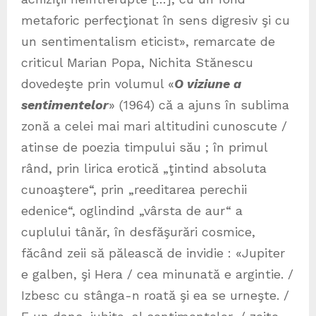
metaforic perfecţionat în sens digresiv şi cu
un sentimentalism eticist», remarcate de
criticul Marian Popa, Nichita Stănescu
dovedeşte prin volumul «
O viziune a
sentimentelor
» (1964) că a ajuns în sublima
zonă a celei mai mari altitudini cunoscute /
atinse de poezia timpului său ; în primul
rând, prin lirica erotică „ţintind absoluta
cunoaştere“, prin „reeditarea perechii
edenice“, oglindind „vârsta de aur“ a
cuplului tânăr, în desfăşurări cosmice,
făcând zeii să pălească de invidie : «Jupiter
e galben, şi Hera / cea minunată e argintie. /
Izbesc cu stânga-n roată şi ea se urneşte. /