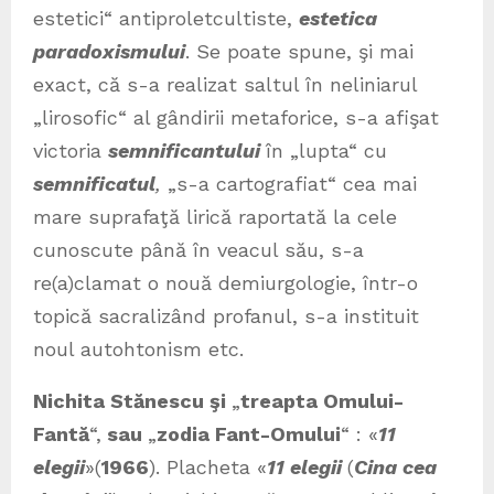
estetici“ antiproletcultiste,
estetica
paradoxismului
. Se poate spune, şi mai
exact, că s-a realizat saltul în neliniarul
„lirosofic“ al gândirii metaforice, s-a afişat
victoria
semnificantului
în „lupta“ cu
semnificatul
,
„s-a cartografiat“ cea mai
mare suprafaţă lirică raportată la cele
cunoscute până în veacul său, s-a
re(a)clamat o nouă demiurgologie, într-o
topică sacralizând profanul, s-a instituit
noul autohtonism etc.
Nichita Stănescu şi
„
treapta Omului-
Fantă
“,
sau
„
zodia Fant-Omului
“ : «
11
elegii
»(
1966
). Placheta «
11 elegii
(
Cina cea