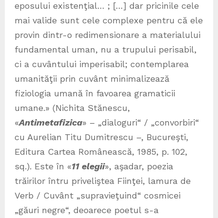
eposului existenţial… ; […] dar pricinile cele
mai valide sunt cele complexe pentru că ele
provin dintr-o redimensionare a materialului
fundamental uman, nu a trupului perisabil,
ci a cuvântului imperisabil; contemplarea
umanităţii prin cuvânt minimalizează
fiziologia umană în favoarea gramaticii
umane.» (Nichita Stănescu,
«
Antimetafizica
» – „dialoguri“ / „convorbiri“
cu Aurelian Titu Dumitrescu –, Bucureşti,
Editura Cartea Românească, 1985, p. 102,
sq.). Este în «
11 elegii
», aşadar, poezia
trăirilor întru priveliştea Fiinţei, lamura de
Verb / Cuvânt „supravieţuind“ cosmicei
„găuri negre“, deoarece poetul s-a