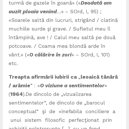
turmă de gazele în goană» («
Deodată am
auzit ploaia venind
…»
–
SOrd, I, 95) ;
«Soarele saltă din lucruri, strigând / clatină
muchiile surde şi grave. / Sufletul meu îl
întâmpină, ave ! / Calul meu saltă pe două
potcoave. / Coama mea blondă arde în
vânt.» («
O călărire în zori
»
–
SOrd, I, 101)
etc.
Treapta afirmării iubirii ca
„
leoaică tânără
/ arămie
“ : «
O viziune a sentimentelor
»
(
1964
).De dincolo de „vizualizarea
sentimentelor“, de dincolo de „barocul
conceptual“ şi de «inefabila conciliere a
unui sistem filosofic perfecţionat prin
achiziţii neîntrerupte […], cu un fond