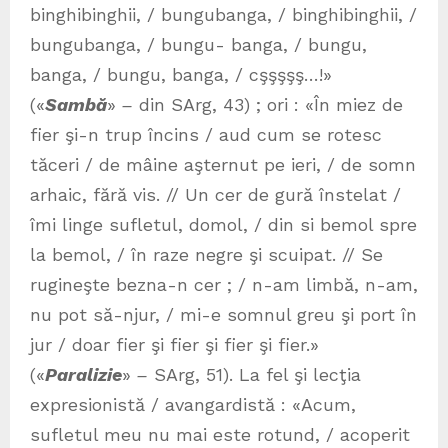
binghibinghii, / bungubanga, / binghibinghii, /
bungubanga, / bungu- banga, / bungu,
banga, / bungu, banga, / cşşşşş…!»
(«
Sambă
»
–
din SArg, 43) ; ori : «În miez de
fier şi-n trup încins / aud cum se rotesc
tăceri / de mâine aşternut pe ieri, / de somn
arhaic, fără vis. // Un cer de gură înstelat /
îmi linge sufletul, domol, / din si bemol spre
la bemol, / în raze negre şi scuipat. // Se
rugineşte bezna-n cer ; / n-am limbă, n-am,
nu pot să-njur, / mi-e somnul greu şi port în
jur / doar fier şi fier şi fier şi fier.»
(«
Paralizie
»
–
SArg, 51). La fel şi lecţia
expresionistă / avangardistă : «Acum,
sufletul meu nu mai este rotund, / acoperit