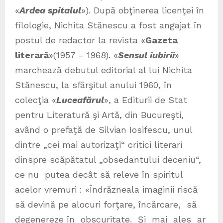
«
Ardea spitalul
»). După obţinerea licenţei în
filologie, Nichita Stănescu a fost angajat în
postul de redactor la revista «
Gazeta
literară
»(1957 – 1968). «
Sensul iubirii
»
marchează debutul editorial al lui Nichita
Stănescu, la sfârşitul anului 1960, în
colecţia «
Luceafărul
», a Editurii de Stat
pentru Literatură şi Artă, din Bucureşti,
având o prefaţă de Silvian Iosifescu, unul
dintre „cei mai autorizaţi“ critici literari
dinspre scăpătatul „obsedantului deceniu“,
ce nu putea decât să releve în spiritul
acelor vremuri : «Îndrăzneala imaginii riscă
să devină pe alocuri forţare, încărcare, să
degenereze în obscuritate. Şi mai ales ar