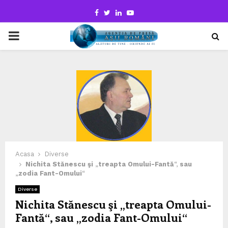
Facebook
Twitter
Linkedin
Youtube
PRIMARY
MENU
Acasa
Diverse
Nichita Stănescu şi
„
treapta Omului-Fantă
“,
sau
„
zodia Fant-Omului
“
Diverse
Nichita Stănescu şi
„
treapta Omului-
Fantă
“,
sau
„
zodia Fant-Omului
“