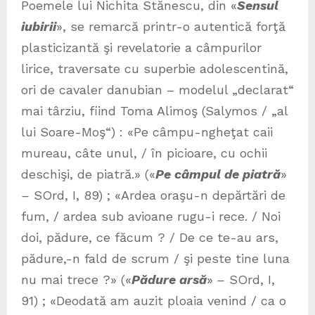
Poemele lui Nichita Stănescu, din «
Sensul
iubirii
», se remarcă printr-o autentică forţă
plasticizantă şi revelatorie a câmpurilor
lirice, traversate cu superbie adolescentină,
ori de cavaler danubian – modelul „declarat“
mai târziu, fiind Toma Alimoş (Salymos / „al
lui Soare-Moş“) : «Pe câmpu-ngheţat caii
mureau, câte unul, / în picioare, cu ochii
deschişi, de piatră.» («
Pe câmpul de piatră
»
–
SOrd, I, 89) ; «Ardea oraşu-n depărtări de
fum, / ardea sub avioane rugu-i rece. / Noi
doi, pădure, ce făcum ? / De ce te-au ars,
pădure,-n fald de scrum / şi peste tine luna
nu mai trece ?» («
Pădure arsă
»
–
SOrd, I,
91) ; «Deodată am auzit ploaia venind / ca o