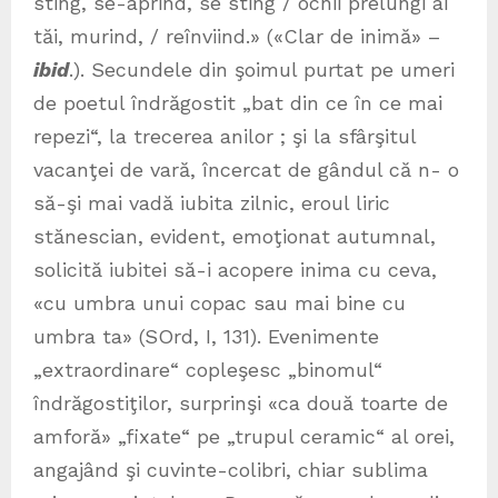
sting, se-aprind, se sting / ochii prelungi ai
tăi, murind, / reînviind.» («Clar de inimă» –
ibid
.). Secundele din şoimul purtat pe umeri
de poetul îndrăgostit „bat din ce în ce mai
repezi“, la trecerea anilor ; şi la sfârşitul
vacanţei de vară, încercat de gândul că n- o
să-şi mai vadă iubita zilnic, eroul liric
stănescian, evident, emoţionat autumnal,
solicită iubitei să-i acopere inima cu ceva,
«cu umbra unui copac sau mai bine cu
umbra ta» (SOrd, I, 131). Evenimente
„extraordinare“ copleşesc „binomul“
îndrăgostiţilor, surprinşi «ca două toarte de
amforă» „fixate“ pe „trupul ceramic“ al orei,
angajând şi cuvinte-colibri, chiar sublima