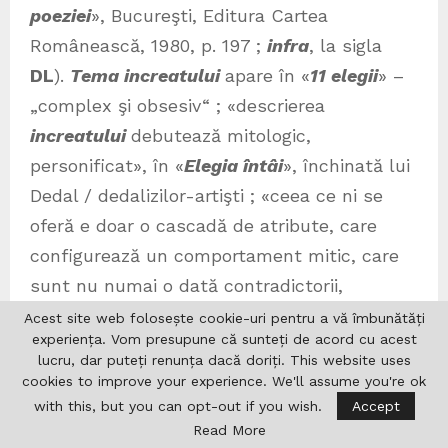
poeziei
», Bucureşti, Editura Cartea
Românească, 1980, p. 197 ;
infra
, la sigla
DL
).
Tema increatului
apare în «
11 elegii
» –
„complex şi obsesiv“ ; «descrierea
increatului
debutează mitologic,
personificat», în «
Elegia întâi
»,
închinată lui
Dedal / dedalizilor-artişti ; «ceea ce ni se
oferă e doar o cascadă de atribute, care
configurează un comportament mitic, care
sunt nu numai o dată contradictorii,
definind o realitate antinomică („El este
Acest site web folosește cookie-uri pentru a vă îmbunătăți
experiența. Vom presupune că sunteți de acord cu acest
înlăuntrul – desăvârşit, / şi, / deşi fără
lucru, dar puteți renunța dacă doriți. This website uses
margini, e profund / limitat. / Dar de văzut
cookies to improve your experience. We'll assume you're ok
nu se vede.“) ;
în fond
increatul
e
with this, but you can opt-out if you wish.
Accept
Read More
potenţialitate plină, deoarece – fiinţă