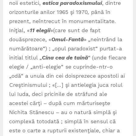
noii estetici,
estica paradoxismului
, dintre
orizonturile anilor 1965 şi 1970
,
până în
prezent, neîntrecut în monumentalitate.
Iniţial, «
11 elegii
»(care sunt de fapt
douăsprezece, «
Omul-Fantă
»
„neintrând la
numărătoare“) ; „opul paradoxist“ purtat-a
initial titlul „
Cina cea de taină
“
(unde fiecare
elegie / „anti-elegie“ se cuprinde-ntr-o
„odă“ a unuia din cei doisprezece apostoli ai
Creştinismului ; «[…] şi antielegia juca rolul
lui Iuda, deci pricinile de străfund ale
acestei cărţi – după cum mărturiseşte
Nichita Stănescu – au o natură simplă şi
complexă totodată ; simplă în sensul că
este o carte a rupturii existenţiale, chiar a