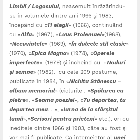
Limbii / Logosului
, neasemuit înrăzărindu-
se în volumele dintre anii 1966 şi 1983,
începând cu «
11 elegii
» (1966), continuând
cu «
Alfa
» (1967), «
Laus Ptolemaei
»(1968),
«
Necuvintele
» (1969), «
În dulcele stil clasic
»
(1970), «
Epica Magna
»
(1978), «
Operele
imperfecte
»
(1979) şi încheind cu «
Noduri
şi semne
»
(1982), cu cele 209 postume,
publicate în 1984, în «
Nichita Stănescu
–
album memorial
»
(ciclurile : «
Spălarea cu
pietre
», «
Seama poeziei
»,
«
Tu departea
,
tu
departea mea
… », «
Iarna de la sfârşitul
lumii
»,«
Scrisori pentru prieteni
»
etc.), ori cu
ineditele dintre 1966 şi 1983, câte au fost şi
vor mai fi publicate. Ca întemeietor al
unei