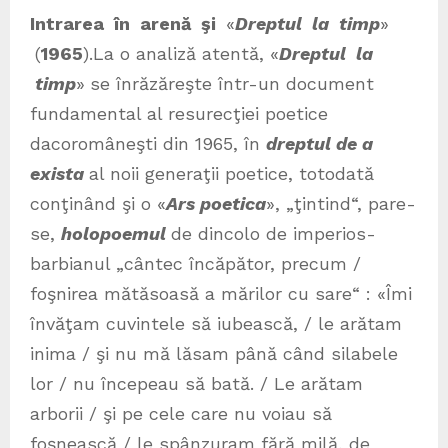
Intrarea în arenă şi
«
Dreptul la timp
»
(
1965
).La o analiză atentă, «
Dreptul la
timp
»
se înrăzăreşte într-un document
fundamental al resurecţiei poetice
dacoromâneşti din 1965, în
dreptul de a
exista
al noii generaţii poetice, totodată
conţinând şi o «
Ars poetica
», „ţintind“, pare-
se,
holopoemul
de dincolo de imperios-
barbianul „cântec încăpător, precum /
foşnirea mătăsoasă a mărilor cu sare“ : «Îmi
învăţam cuvintele să iubească, / le arătam
inima / şi nu mă lăsam până când silabele
lor / nu începeau să bată. / Le arătam
arborii / şi pe cele care nu voiau să
foşnească / le spânzuram fără milă, de