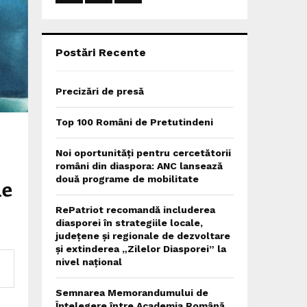
:
C
H
Postări Recente
Precizări de presă
Top 100 Români de Pretutindeni
Noi oportunități pentru cercetătorii
români din diaspora: ANC lansează
două programe de mobilitate
ie
RePatriot recomandă includerea
diasporei în strategiile locale,
județene și regionale de dezvoltare
și extinderea „Zilelor Diasporei” la
nivel național
Semnarea Memorandumului de
Înțelegere între Academia Română