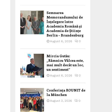
Semnarea
Memorandumului de
Înțelegere între
Academia Română și
Academia de Științe
Berlin – Brandenburg
August 6, 2026
0
Mircia Gutău:
„Râmnicu Vâlcea este,
mai mult decât un loc,
un sentiment”
August 6, 2026
0
Conferința ROUNIT de
la München
August 3, 2026
0