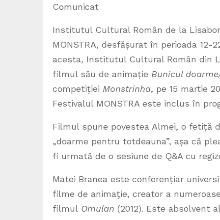
Comunicat
Institutul Cultural Român de la Lisabon
MONSTRA, desfășurat în perioada 12-22 
acesta, Institutul Cultural Român din 
filmul său de animație
Bunicul doarme
competiției
Monstrinha
, pe 15 martie 2
Festivalul MONSTRA este inclus în progr
Filmul spune povestea Almei, o fetiță d
„doarme pentru totdeauna”, așa că plea
fi urmată de o sesiune de Q&A cu regizo
Matei Branea este conferențiar universit
filme de animaţie, creator a numeroase 
filmul
Omulan
(2012). Este absolvent al