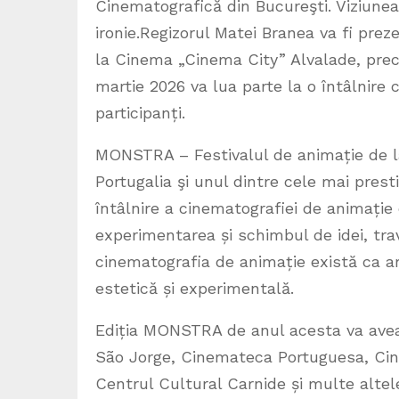
Cinematografică din Bucureşti. Viziune
ironie.Regizorul Matei Branea va fi prez
la Cinema „Cinema City” Alvalade, prec
martie 2026 va lua parte la o întâlnire cu
participanți.
MONSTRA – Festivalul de animație de la
Portugalia şi unul dintre cele mai pre
întâlnire a cinematografiei de animație 
experimentarea și schimbul de idei, trav
cinematografia de animație există ca ar
estetică și experimentală.
Ediția MONSTRA de anul acesta va avea 
São Jorge, Cinemateca Portuguesa, Cin
Centrul Cultural Carnide și multe altel