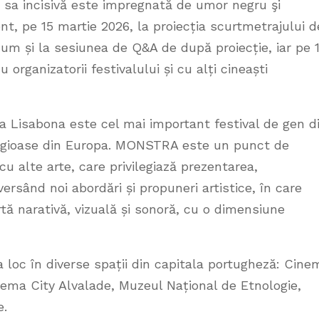
a sa incisivă este impregnată de umor negru şi
ent, pe 15 martie 2026, la proiecția scurtmetrajului d
um și la sesiunea de Q&A de după proiecție, iar pe 
 organizatorii festivalului și cu alți cineaști
 Lisabona este cel mai important festival de gen d
stigioase din Europa. MONSTRA este un punct de
cu alte arte, care privilegiază prezentarea,
ersând noi abordări și propuneri artistice, în care
tă narativă, vizuală și sonoră, cu o dimensiune
loc în diverse spații din capitala portugheză: Cine
ema City Alvalade, Muzeul Național de Etnologie,
e.