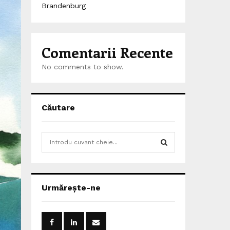
Brandenburg
Comentarii Recente
No comments to show.
Căutare
S
e
a
S
r
c
E
Urmărește-ne
h
f
A
o
r
R