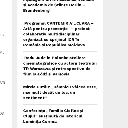
și Academia de Științe Berlin –
Brandenburg
Programul CANTEMIR // „CLARA –
Artă pentru prevenție” – proiect
cu
colaborativ multidisciplinar
organizat cu sprijinul ICR în
România și Republica Moldova
a,
Radu Jude în Polonia: ateliere
cinematografice cu actorii teatrului
TR Warszawa și retrospective de
film la Łódź și Varșovia
 va
Mircia Gutău: „Râmnicu Vâlcea este,
mai mult decât un loc, un
sentiment”
Conferința „Familia Cioflec și
te
Clujul” susținută de istoricul
Luminița Cornea