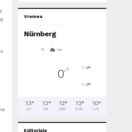
e
Vremea
16
Nürnberg
%
0%
in
°
0
C
0
°
°
0
13
°
13
°
12
°
13
°
10
°
ma
JOI
VIN
SÂM
DUM
LUN
Editoriale