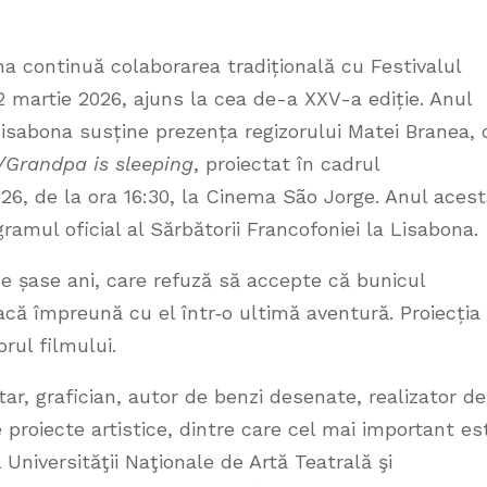
a continuă colaborarea tradițională cu Festivalul
martie 2026, ajuns la cea de-a XXV-a ediție. Anul
Lisabona susține prezența regizorului Matei Branea, 
/Grandpa is sleeping
, proiectat în cadrul
026, de la ora 16:30, la Cinema São Jorge. Anul acest
amul oficial al Sărbătorii Francofoniei la Lisabona.
e șase ani, care refuză să accepte că bunicul
că împreună cu el într‑o ultimă aventură. Proiecția
rul filmului.
ar, grafician, autor de benzi desenate, realizator de
proiecte artistice, dintre care cel mai important es
 Universităţii Naţionale de Artă Teatrală şi