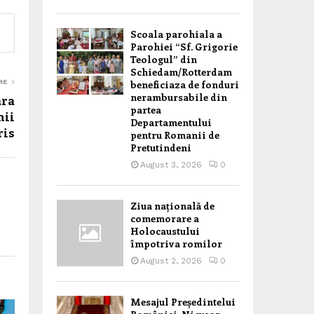
Scoala parohiala a
Parohiei “Sf. Grigorie
Teologul” din
Schiedam/Rotterdam
RE
beneficiaza de fonduri
nerambursabile din
ara
partea
nii
Departamentului
ris
pentru Romanii de
Pretutindeni
August 3, 2026
0
Ziua națională de
comemorare a
Holocaustului
împotriva romilor
August 2, 2026
0
Mesajul Președintelui