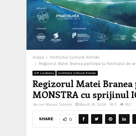
Acasa
Institutul Cultural Român
Regizorul Matei Branea participă la Festivalul de 
ICR Lisabona
Institutul Cultural Român
Regizorul Matei Branea p
MONSTRA cu sprijinul I
de
Ion Marius Tatomir
March 16, 2026
0
352
SHARE
0