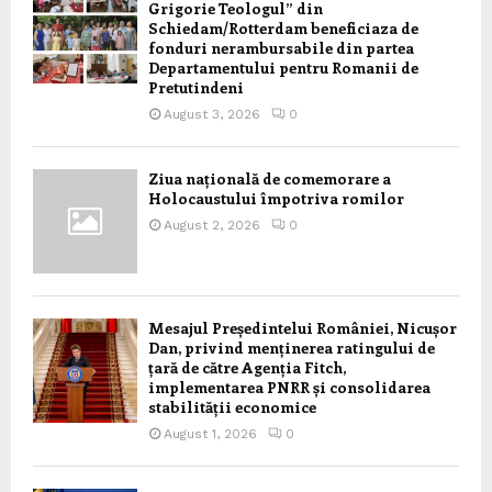
Grigorie Teologul” din
Schiedam/Rotterdam beneficiaza de
fonduri nerambursabile din partea
Departamentului pentru Romanii de
Pretutindeni
August 3, 2026
0
Ziua națională de comemorare a
Holocaustului împotriva romilor
August 2, 2026
0
Mesajul Președintelui României, Nicușor
Dan, privind menținerea ratingului de
țară de către Agenția Fitch,
implementarea PNRR și consolidarea
stabilității economice
August 1, 2026
0