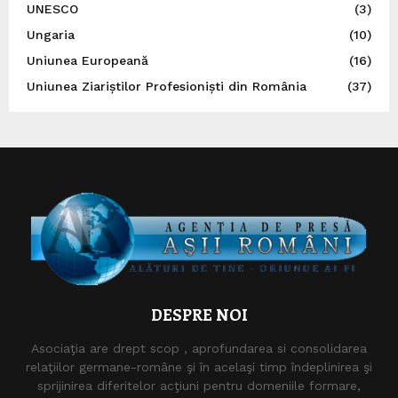
UNESCO
(3)
Ungaria
(10)
Uniunea Europeană
(16)
Uniunea Ziariștilor Profesioniști din România
(37)
DESPRE NOI
Asociaţia are drept scop , aprofundarea si consolidarea
relaţiilor germane-române şi în acelaşi timp îndeplinirea şi
sprijinirea diferitelor acţiuni pentru domeniile formare,