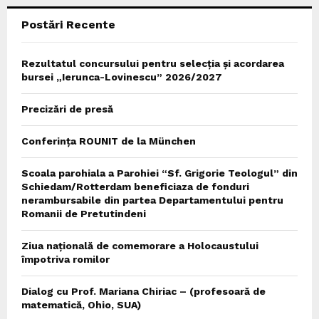
Postări Recente
H
Rezultatul concursului pentru selecția și acordarea
bursei „Ierunca-Lovinescu” 2026/2027
Precizări de presă
Conferința ROUNIT de la München
Scoala parohiala a Parohiei “Sf. Grigorie Teologul” din
Schiedam/Rotterdam beneficiaza de fonduri
nerambursabile din partea Departamentului pentru
Romanii de Pretutindeni
Ziua națională de comemorare a Holocaustului
împotriva romilor
Dialog cu Prof. Mariana Chiriac – (profesoară de
matematică, Ohio, SUA)