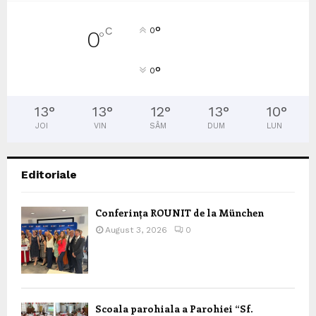
°
C
0
0
°
°
0
13
°
13
°
12
°
13
°
10
°
JOI
VIN
SÂM
DUM
LUN
Editoriale
Conferința ROUNIT de la München
August 3, 2026
0
Scoala parohiala a Parohiei “Sf.