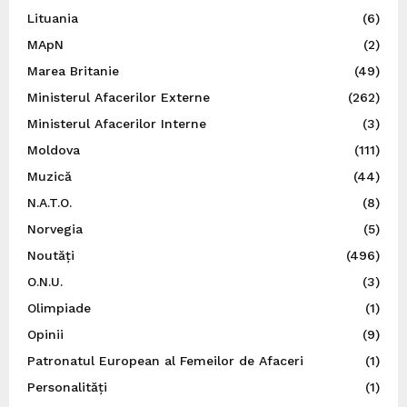
Lituania
(6)
MApN
(2)
Marea Britanie
(49)
Ministerul Afacerilor Externe
(262)
Ministerul Afacerilor Interne
(3)
Moldova
(111)
Muzică
(44)
N.A.T.O.
(8)
Norvegia
(5)
Noutăți
(496)
O.N.U.
(3)
Olimpiade
(1)
Opinii
(9)
Patronatul European al Femeilor de Afaceri
(1)
Personalități
(1)