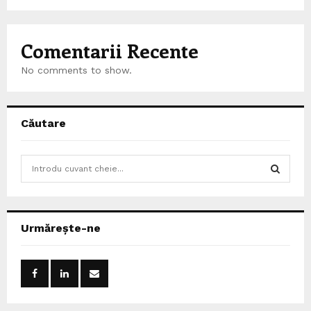
Comentarii Recente
No comments to show.
Căutare
S
e
a
S
r
c
E
Urmărește-ne
h
f
A
o
r
R
:
C