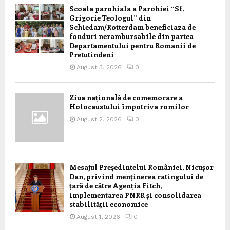
Scoala parohiala a Parohiei “Sf.
Grigorie Teologul” din
Schiedam/Rotterdam beneficiaza de
fonduri nerambursabile din partea
Departamentului pentru Romanii de
Pretutindeni
August 3, 2026
0
Ziua națională de comemorare a
Holocaustului împotriva romilor
August 2, 2026
0
Mesajul Președintelui României, Nicușor
Dan, privind menținerea ratingului de
țară de către Agenția Fitch,
implementarea PNRR și consolidarea
stabilității economice
August 1, 2026
0