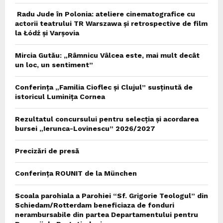
Radu Jude în Polonia: ateliere cinematografice cu
actorii teatrului TR Warszawa și retrospective de film
la Łódź și Varșovia
Mircia Gutău: „Râmnicu Vâlcea este, mai mult decât
un loc, un sentiment”
Conferința „Familia Cioflec și Clujul” susținută de
istoricul Luminița Cornea
Rezultatul concursului pentru selecția și acordarea
bursei „Ierunca-Lovinescu” 2026/2027
Precizări de presă
Conferința ROUNIT de la München
Scoala parohiala a Parohiei “Sf. Grigorie Teologul” din
Schiedam/Rotterdam beneficiaza de fonduri
nerambursabile din partea Departamentului pentru