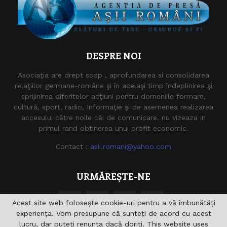
DESPRE NOI
Asociaţia are drept scop , aprofundarea si consolidarea
relaţiilor germane-române şi în acelaşi timp îndeplinirea şi
sprijinirea diferitelor acţiuni pentru domeniile formare,
cultură, sport, radio, Informaţie şi de asemenea realizarea
accesului către noile căi de comunicare. nu vizeaza in
primul rand obtinerea unui profit economic.
Contact :
asii.romani@yahoo.com
URMĂREȘTE-NE
Acest site web folosește cookie-uri pentru a vă îmbunătăți
experiența. Vom presupune că sunteți de acord cu acest
lucru, dar puteți renunța dacă doriți. This website uses