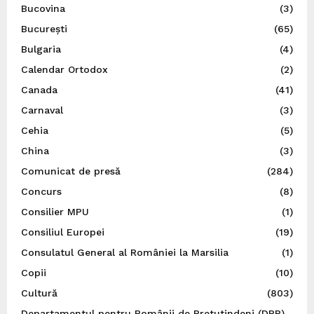
Bucovina
(3)
București
(65)
Bulgaria
(4)
Calendar Ortodox
(2)
Canada
(41)
Carnaval
(3)
Cehia
(5)
China
(3)
Comunicat de presă
(284)
Concurs
(8)
Consilier MPU
(1)
Consiliul Europei
(19)
Consulatul General al României la Marsilia
(1)
Copii
(10)
Cultură
(803)
Departamentul pentru Românii de Pretutindeni (DRP)