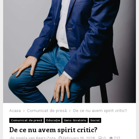
Acasa
Comunicat de presă
De ce nu avem spirit critic?
Comunicat de presă
Educație
Sens Giratoriu
Social
De ce nu avem spirit critic?
de
Ionela van Reez-Zota
February 19, 2026
0
727