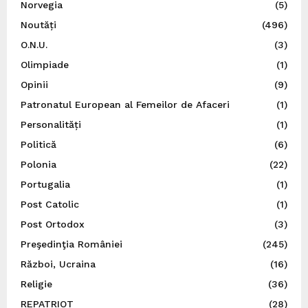
Norvegia
(5)
Noutăți
(496)
O.N.U.
(3)
Olimpiade
(1)
Opinii
(9)
Patronatul European al Femeilor de Afaceri
(1)
Personalități
(1)
Politică
(6)
Polonia
(22)
Portugalia
(1)
Post Catolic
(1)
Post Ortodox
(3)
Preşedinţia României
(245)
Război, Ucraina
(16)
Religie
(36)
REPATRIOT
(28)