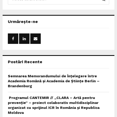
e
a
S
r
c
E
Urmărește-ne
h
f
A
o
r
R
:
C
Postări Recente
H
Semnarea Memorandumului de Înțelegere între
Academia Română și Academia de Științe Berlin –
Brandenburg
Programul CANTEMIR // „CLARA – Artă pentru
prevenție” – proiect colaborativ multidisciplinar
organizat cu sprijinul ICR în România și Republica
Moldova