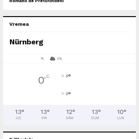
Romanii de Pretutindeni
Vremea
Nürnberg
%
0%
°
C
0
0
°
°
0
13
°
13
°
12
°
13
°
10
°
JOI
VIN
SÂM
DUM
LUN