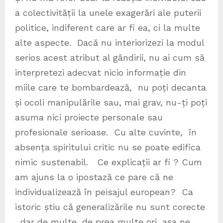
a colectivității la unele exagerări ale puterii
politice, indiferent care ar fi ea, ci la multe
alte aspecte. Dacă nu interiorizezi la modul
serios acest atribut al gândirii, nu ai cum să
interpretezi adecvat nicio informație din
miile care te bombardează, nu poți decanta
și ocoli manipulările sau, mai grav, nu-ți poți
asuma nici proiecte personale sau
profesionale serioase. Cu alte cuvinte, în
absența spiritului critic nu se poate edifica
nimic sustenabil. Ce explicații ar fi ? Cum
am ajuns la o ipostază ce pare că ne
individualizează în peisajul european? Ca
istoric știu că generalizările nu sunt corecte
, dar de multe, de prea multe ori, așa ne