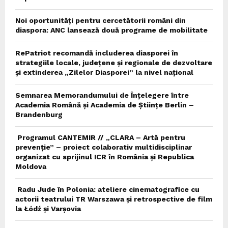
Noi oportunități pentru cercetătorii români din
diaspora: ANC lansează două programe de mobilitate
RePatriot recomandă includerea diasporei în
strategiile locale, județene și regionale de dezvoltare
și extinderea „Zilelor Diasporei” la nivel național
Semnarea Memorandumului de Înțelegere între
Academia Română și Academia de Științe Berlin –
Brandenburg
Programul CANTEMIR // „CLARA – Artă pentru
prevenție” – proiect colaborativ multidisciplinar
organizat cu sprijinul ICR în România și Republica
Moldova
Radu Jude în Polonia: ateliere cinematografice cu
actorii teatrului TR Warszawa și retrospective de film
la Łódź și Varșovia