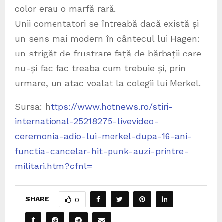
color erau o marfă rară.
Unii comentatori se întreabă dacă există și
un sens mai modern în cântecul lui Hagen:
un strigăt de frustrare față de bărbații care
nu-și fac fac treaba cum trebuie și, prin
urmare, un atac voalat la colegii lui Merkel.
Sursa: h
ttps://www.hotnews.ro/stiri-
international-25218275-livevideo-
ceremonia-adio-lui-merkel-dupa-16-ani-
functia-cancelar-hit-punk-auzi-printre-
militari.htm?cfnl=
SHARE
0