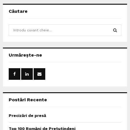
Căutare
S
e
a
S
r
c
E
Urmărește-ne
h
f
A
o
r
R
:
C
Postări Recente
H
Precizări de presă
Top 100 Români de Pretutindeni