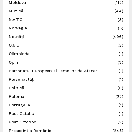
Moldova
(112)
Muzică
(44)
N.A.T.O.
(8)
Norvegia
(5)
Noutăți
(496)
O.N.U.
(3)
Olimpiade
(1)
Opinii
(9)
Patronatul European al Femeilor de Afaceri
(1)
Personalități
(1)
Politică
(6)
Polonia
(22)
Portugalia
(1)
Post Catolic
(1)
Post Ortodox
(3)
Preşedinţia României
(245)