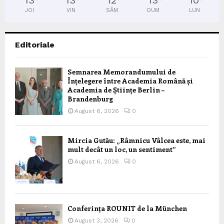
JOI
VIN
SÂM
DUM
LUN
Editoriale
Semnarea Memorandumului de
Înțelegere între Academia Română și
Academia de Științe Berlin –
Brandenburg
August 6, 2026
0
Mircia Gutău: „Râmnicu Vâlcea este, mai
mult decât un loc, un sentiment”
August 6, 2026
0
Conferința ROUNIT de la München
August 3, 2026
0