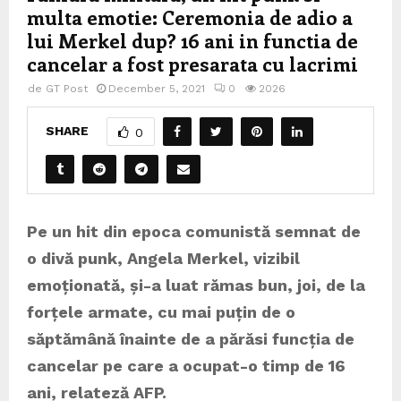
multa emotie: Ceremonia de adio a
lui Merkel dup? 16 ani in functia de
cancelar a fost presarata cu lacrimi
de
GT Post
December 5, 2021
0
2026
SHARE
0
Pe un hit din epoca comunistă semnat de
o divă punk, Angela Merkel, vizibil
emoționată, și-a luat rămas bun, joi, de la
forțele armate, cu mai puțin de o
săptămână înainte de a părăsi funcția de
cancelar pe care a ocupat-o timp de 16
ani, relateză AFP.