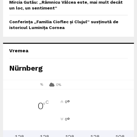
Mircia Gutău: „Râmnicu Vâlcea este, mai mult decât
un loc, un sentiment”
Conferința „Familia Cioflec și Clujul” susținută de
istoricul Luminița Cornea
Vremea
Nürnberg
%
0%
°
C
0
0
°
°
0
13
°
13
°
12
°
13
°
10
°