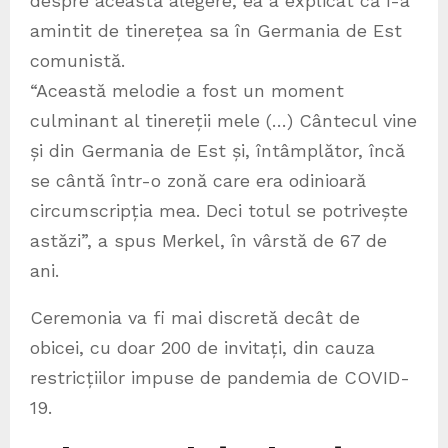
despre această alegere, ea a explicat că i-a
amintit de tinerețea sa în Germania de Est
comunistă.
“Această melodie a fost un moment
culminant al tinereții mele (…) Cântecul vine
și din Germania de Est și, întâmplător, încă
se cântă într-o zonă care era odinioară
circumscripția mea. Deci totul se potrivește
astăzi”, a spus Merkel, în vârstă de 67 de
ani.
Ceremonia va fi mai discretă decât de
obicei, cu doar 200 de invitați, din cauza
restricțiilor impuse de pandemia de COVID-
19.