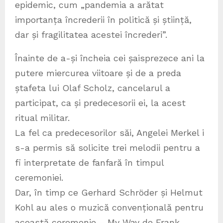
epidemic, cum „pandemia a arătat
importanța încrederii în politică și știință,
dar și fragilitatea acestei încrederi”.
Înainte de a-și încheia cei șaisprezece ani la
putere miercurea viitoare și de a preda
ștafeta lui Olaf Scholz, cancelarul a
participat, ca și predecesorii ei, la acest
ritual militar.
La fel ca predecesorilor săi, Angelei Merkel i
s-a permis să solicite trei melodii pentru a
fi interpretate de fanfară în timpul
ceremoniei.
Dar, în timp ce Gerhard Schröder și Helmut
Kohl au ales o muzică convențională pentru
această ceremonie – My Way de Frank