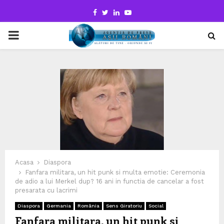
Facebook
Twitter
Linkedin
Youtube
PRIMARY
MENU
Acasa
Diaspora
Fanfara militara, un hit punk si multa emotie: Ceremonia
de adio a lui Merkel dup? 16 ani in functia de cancelar a fost
presarata cu lacrimi
Diaspora
Germania
România
Sens Giratoriu
Social
Fanfara militara, un hit punk si