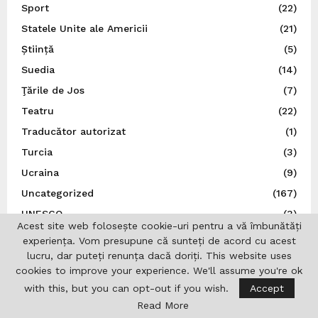
Sport
(22)
Statele Unite ale Americii
(21)
Știință
(5)
Suedia
(14)
Ţările de Jos
(7)
Teatru
(22)
Traducător autorizat
(1)
Turcia
(3)
Ucraina
(9)
Uncategorized
(167)
UNESCO
(3)
Acest site web folosește cookie-uri pentru a vă îmbunătăți
Ungaria
(10)
experiența. Vom presupune că sunteți de acord cu acest
Uniunea Europeană
(16)
lucru, dar puteți renunța dacă doriți. This website uses
cookies to improve your experience. We'll assume you're ok
Uniunea Ziariștilor Profesioniști din România
(37)
with this, but you can opt-out if you wish.
Accept
Read More