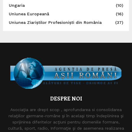
Ungaria
(10)
Uniunea Europeană
(16)
Uniunea Ziariștilor Profesioniști din România
(37)
DESPRE NOI
Asociaţia are drept scop , aprofundarea si consolidarea
relaţiilor germane-române şi în acelaşi timp îndeplinirea şi
sprijinirea diferitelor acţiuni pentru domeniile formare,
cultură, sport, radio, Informaţie şi de asemenea realizarea