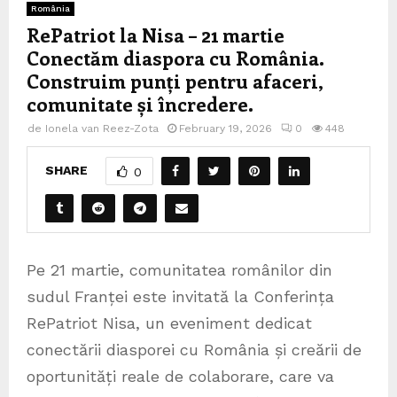
România
RePatriot la Nisa – 21 martie
Conectăm diaspora cu România.
Construim punți pentru afaceri,
comunitate și încredere.
de
Ionela van Reez-Zota
February 19, 2026
0
448
SHARE
0
Pe 21 martie, comunitatea românilor din
sudul Franței este invitată la Conferința
RePatriot Nisa, un eveniment dedicat
conectării diasporei cu România și creării de
oportunități reale de colaborare, care va