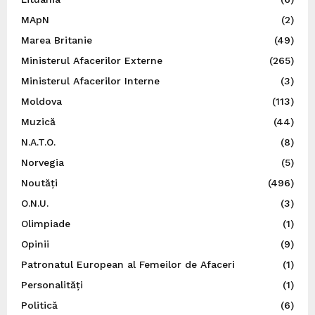
MApN
(2)
Marea Britanie
(49)
Ministerul Afacerilor Externe
(265)
Ministerul Afacerilor Interne
(3)
Moldova
(113)
Muzică
(44)
N.A.T.O.
(8)
Norvegia
(5)
Noutăți
(496)
O.N.U.
(3)
Olimpiade
(1)
Opinii
(9)
Patronatul European al Femeilor de Afaceri
(1)
Personalități
(1)
Politică
(6)