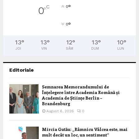
°
C
0
0
°
°
0
13
°
13
°
12
°
13
°
10
°
JOI
VIN
SÂM
DUM
LUN
Editoriale
Semnarea Memorandumului de
Înțelegere între Academia Română și
Academia de Științe Berlin –
Brandenburg
August 6, 2026
0
Mircia Gutău: „Râmnicu Vâlcea este, mai
mult decât un loc, un sentiment”