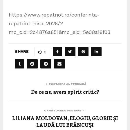
https://www.repatriot.ro/conferinta-
repatriot-nisa-2026/?
mc_cid=2c4876a651&mc_eid=5e08a16f03
SHARE
0
POSTAREA ANTERIOARĂ
De ce nu avem spirit critic?
URMĂTOAREA POSTARE
LILIANA MOLDOVAN, ELOGIU, GLORIE ȘI
LAUDĂ LUI BRÂNCUȘI