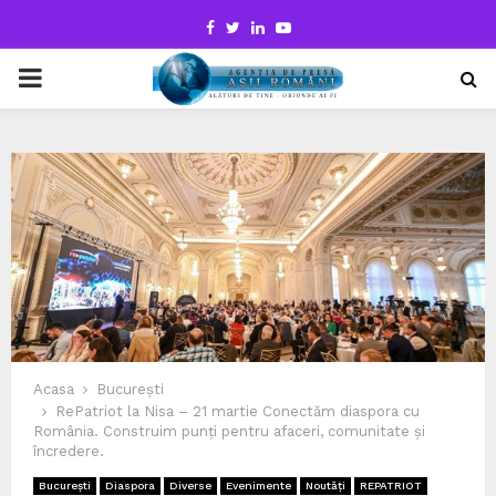
Facebook
Twitter
Linkedin
Youtube
PRIMARY
MENU
Acasa
București
RePatriot la Nisa – 21 martie Conectăm diaspora cu
România. Construim punți pentru afaceri, comunitate și
încredere.
București
Diaspora
Diverse
Evenimente
Noutăți
REPATRIOT