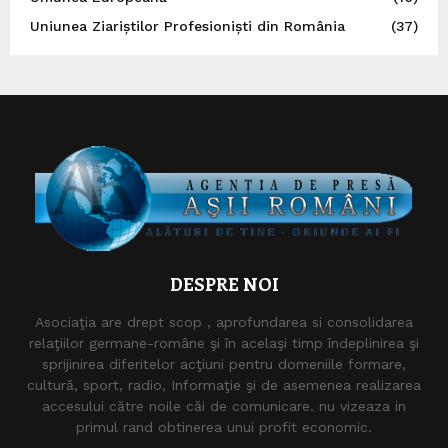
Uniunea Ziariștilor Profesioniști din România
(37)
DESPRE NOI
Asociaţia are drept scop , aprofundarea si consolidarea
relaţiilor germane-române şi în acelaşi timp îndeplinirea şi
sprijinirea diferitelor acţiuni pentru domeniile formare,
cultură, sport, radio, Informaţie şi de asemenea realizarea
accesului către noile căi de comunicare. nu vizeaza in
primul rand obtinerea unui profit economic.