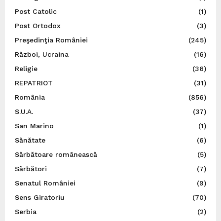
Post Catolic
(1)
Post Ortodox
(3)
Preşedinţia României
(245)
Război, Ucraina
(16)
Religie
(36)
REPATRIOT
(31)
România
(856)
S.U.A.
(37)
San Marino
(1)
Sănătate
(6)
Sărbătoare românească
(5)
Sărbători
(7)
Senatul României
(9)
Sens Giratoriu
(70)
Serbia
(2)