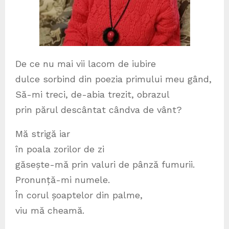
De ce nu mai vii lacom de iubire
dulce sorbind din poezia primului meu gând,
Să-mi treci, de-abia trezit, obrazul
prin părul descântat cândva de vânt?
Mă strigă iar
în poala zorilor de zi
găsește-mă prin valuri de pânză fumurii.
Pronunță-mi numele.
În corul șoaptelor din palme,
viu mă cheamă.