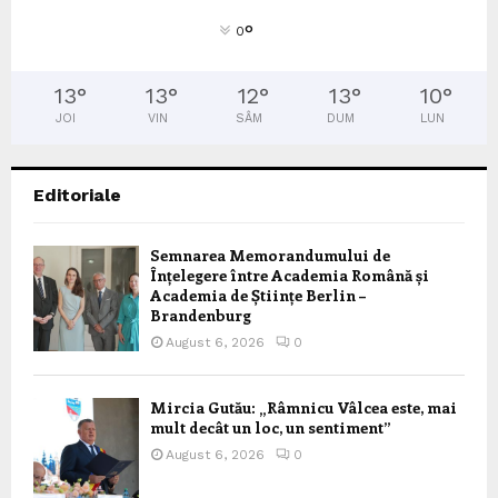
°
0
13
°
13
°
12
°
13
°
10
°
JOI
VIN
SÂM
DUM
LUN
Editoriale
Semnarea Memorandumului de
Înțelegere între Academia Română și
Academia de Științe Berlin –
Brandenburg
August 6, 2026
0
Mircia Gutău: „Râmnicu Vâlcea este, mai
mult decât un loc, un sentiment”
August 6, 2026
0