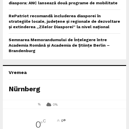
diaspora: ANC lansează două programe de mobilitate
RePatriot recomandă includerea diasporei în
strategiile locale, județene și regionale de dezvoltare
și extinderea „Zilelor Diasporei” la nivel național
Semnarea Memorandumului de Înțelegere între
Academia Română și Academia de Științe Berlin –
Brandenburg
Vremea
Nürnberg
%
0%
°
C
0
0
°