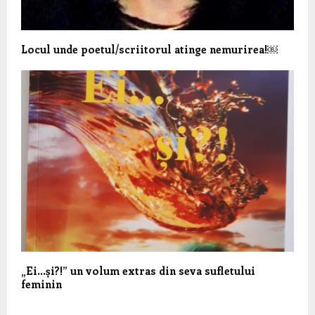
Locul unde poetul/scriitorul atinge nemurirea!￼
„Ei…și?!” un volum extras din seva sufletului
feminin