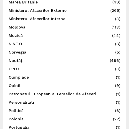
Marea Britanie
(49)
Ministerul Afacerilor Externe
(265)
Ministerul Afacerilor Interne
(3)
Moldova
(113)
Muzică
(44)
N.A.T.O.
(8)
Norvegia
(5)
Noutăți
(496)
O.N.U.
(3)
Olimpiade
(1)
Opinii
(9)
Patronatul European al Femeilor de Afaceri
(1)
Personalități
(1)
Politică
(6)
Polonia
(22)
Portugalia
(1)