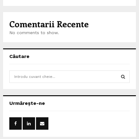
Comentarii Recente
No comments to show.
Căutare
S
e
a
S
r
c
E
Urmărește-ne
h
f
A
o
r
R
:
C