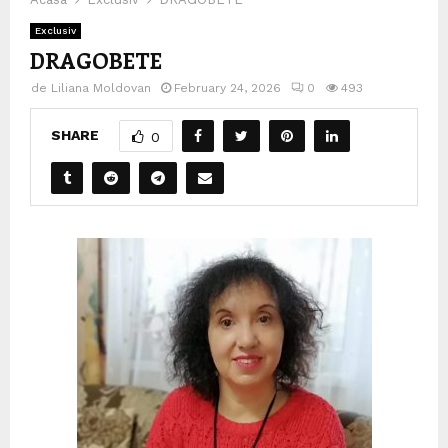
Exclusiv
DRAGOBETE
de
Liliana Moldovan
February 24, 2026
0
493
SHARE
0