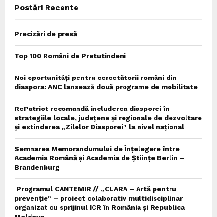
Postări Recente
H
Precizări de presă
Top 100 Români de Pretutindeni
Noi oportunități pentru cercetătorii români din
diaspora: ANC lansează două programe de mobilitate
RePatriot recomandă includerea diasporei în
strategiile locale, județene și regionale de dezvoltare
și extinderea „Zilelor Diasporei” la nivel național
Semnarea Memorandumului de Înțelegere între
Academia Română și Academia de Științe Berlin –
Brandenburg
Programul CANTEMIR // „CLARA – Artă pentru
prevenție” – proiect colaborativ multidisciplinar
organizat cu sprijinul ICR în România și Republica
Moldova