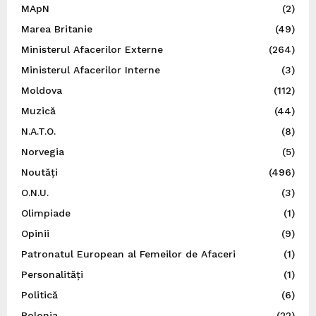
MApN
(2)
Marea Britanie
(49)
Ministerul Afacerilor Externe
(264)
Ministerul Afacerilor Interne
(3)
Moldova
(112)
Muzică
(44)
N.A.T.O.
(8)
Norvegia
(5)
Noutăți
(496)
O.N.U.
(3)
Olimpiade
(1)
Opinii
(9)
Patronatul European al Femeilor de Afaceri
(1)
Personalități
(1)
Politică
(6)
Polonia
(22)