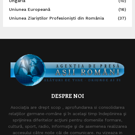
Ungaria
(10)
Uniunea Europeană
(16)
Uniunea Ziariștilor Profesioniști din România
(37)
DESPRE NOI
Asociaţia are drept scop , aprofundarea si consolidarea
relaţiilor germane-române şi în acelaşi timp îndeplinirea şi
sprijinirea diferitelor acţiuni pentru domeniile formare,
cultură, sport, radio, Informaţie şi de asemenea realizarea
accesului către noile căi de comunicare. nu vizeaza in