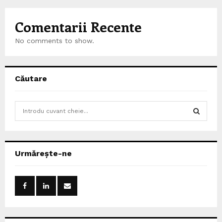
Comentarii Recente
No comments to show.
Căutare
S
e
a
S
r
c
E
Urmărește-ne
h
f
A
o
r
R
:
C