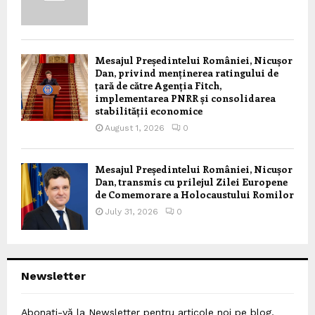
Mesajul Președintelui României, Nicușor
Dan, privind menținerea ratingului de
țară de către Agenția Fitch,
implementarea PNRR și consolidarea
stabilității economice
August 1, 2026
0
Mesajul Președintelui României, Nicușor
Dan, transmis cu prilejul Zilei Europene
de Comemorare a Holocaustului Romilor
July 31, 2026
0
Newsletter
Abonați-vă la Newsletter pentru articole noi pe blog,