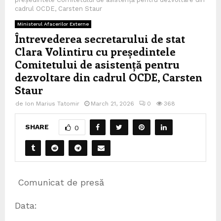
cadrul OCDE, Carsten Staur
Ministerul Afacerilor Externe
Întrevederea secretarului de stat
Clara Volintiru cu președintele
Comitetului de asistență pentru
dezvoltare din cadrul OCDE, Carsten
Staur
de
Ion Marius Tatomir
March 21, 2026
0
368
SHARE
0
Comunicat de presă
Data: