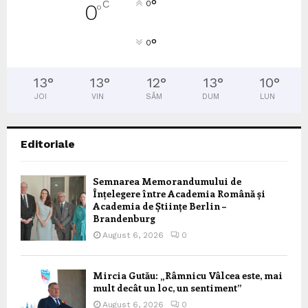
°
C
0
0
°
°
0
13
°
13
°
12
°
13
°
10
°
JOI
VIN
SÂM
DUM
LUN
Editoriale
Semnarea Memorandumului de
Înțelegere între Academia Română și
Academia de Științe Berlin –
Brandenburg
August 6, 2026
0
Mircia Gutău: „Râmnicu Vâlcea este, mai
mult decât un loc, un sentiment”
August 6, 2026
0