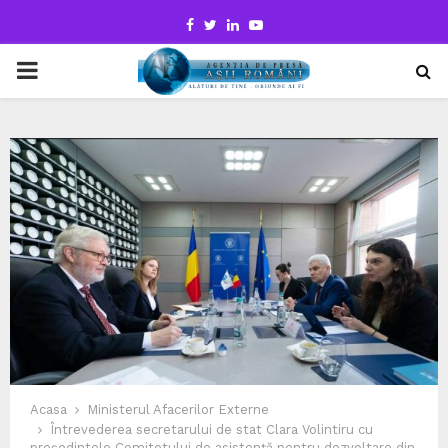
Facebook
Twitter
Linkedin
Youtube
PRIMARY
MENU
Acasa
Ministerul Afacerilor Externe
Întrevederea secretarului de stat Clara Volintiru cu
președintele Comitetului de asistență pentru dezvoltare din