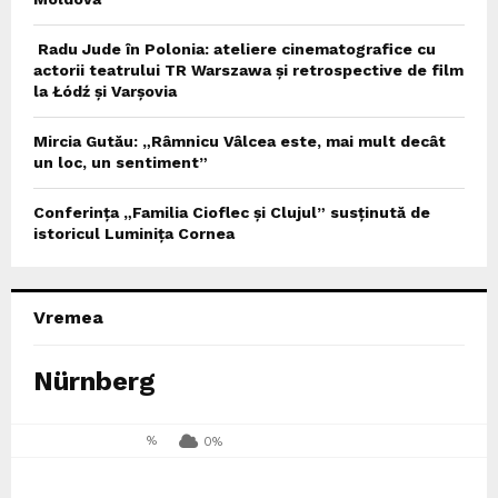
Radu Jude în Polonia: ateliere cinematografice cu
actorii teatrului TR Warszawa și retrospective de film
la Łódź și Varșovia
Mircia Gutău: „Râmnicu Vâlcea este, mai mult decât
un loc, un sentiment”
Conferința „Familia Cioflec și Clujul” susținută de
istoricul Luminița Cornea
Vremea
Nürnberg
%
0%