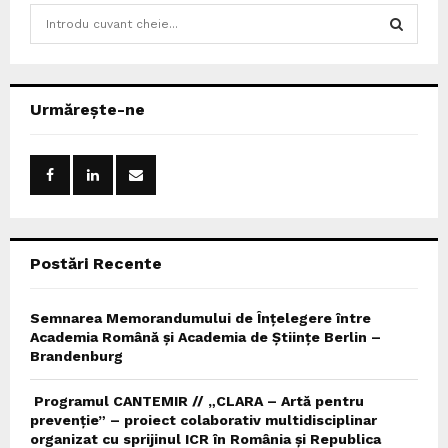
S
e
a
S
r
c
E
Urmărește-ne
h
f
A
o
r
R
:
C
Postări Recente
H
Semnarea Memorandumului de Înțelegere între
Academia Română și Academia de Științe Berlin –
Brandenburg
Programul CANTEMIR // „CLARA – Artă pentru
prevenție” – proiect colaborativ multidisciplinar
organizat cu sprijinul ICR în România și Republica