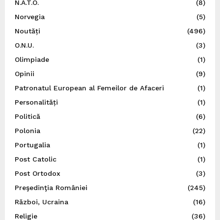
N.A.T.O.
(8)
Norvegia
(5)
Noutăți
(496)
O.N.U.
(3)
Olimpiade
(1)
Opinii
(9)
Patronatul European al Femeilor de Afaceri
(1)
Personalități
(1)
Politică
(6)
Polonia
(22)
Portugalia
(1)
Post Catolic
(1)
Post Ortodox
(3)
Preşedinţia României
(245)
Război, Ucraina
(16)
Religie
(36)