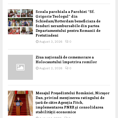
Scoala parohiala a Parohiei “Sf.
Grigorie Teologul” din
Schiedam/Rotterdam beneficiaza de
fonduri nerambursabile din partea
Departamentului pentru Romanii de
Pretutindeni
August 3, 2026
0
Ziua națională de comemorare a
Holocaustului împotriva romilor
August 2, 2026
0
Mesajul Președintelui României, Nicușor
Dan, privind menținerea ratingului de
țară de către Agenția Fitch,
implementarea PNRR și consolidarea
stabilității economice