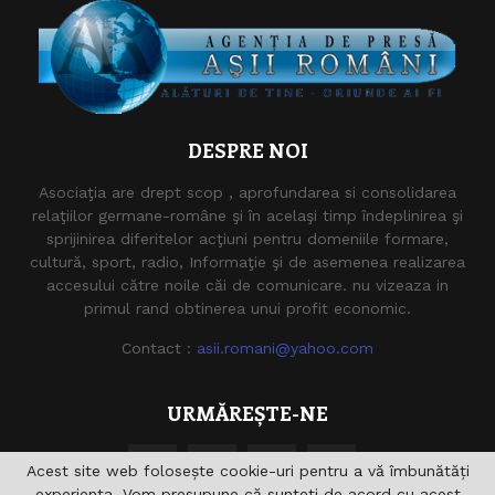
DESPRE NOI
Asociaţia are drept scop , aprofundarea si consolidarea
relaţiilor germane-române şi în acelaşi timp îndeplinirea şi
sprijinirea diferitelor acţiuni pentru domeniile formare,
cultură, sport, radio, Informaţie şi de asemenea realizarea
accesului către noile căi de comunicare. nu vizeaza in
primul rand obtinerea unui profit economic.
Contact :
asii.romani@yahoo.com
URMĂREȘTE-NE
Acest site web folosește cookie-uri pentru a vă îmbunătăți
experiența. Vom presupune că sunteți de acord cu acest