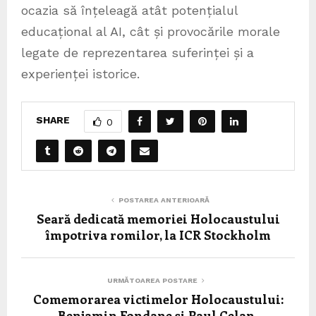
ocazia să înțeleagă atât potențialul
educațional al AI, cât și provocările morale
legate de reprezentarea suferinței și a
experienței istorice.
SHARE
0
POSTAREA ANTERIOARĂ
Seară dedicată memoriei Holocaustului
împotriva romilor, la ICR Stockholm
URMĂTOAREA POSTARE
Comemorarea victimelor Holocaustului:
„Benjamin Fondane și Paul Celan –