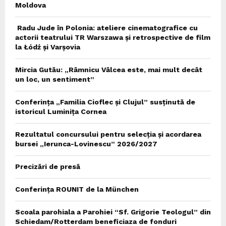
Moldova
Radu Jude în Polonia: ateliere cinematografice cu
actorii teatrului TR Warszawa și retrospective de film
la Łódź și Varșovia
Mircia Gutău: „Râmnicu Vâlcea este, mai mult decât
un loc, un sentiment”
Conferința „Familia Cioflec și Clujul” susținută de
istoricul Luminița Cornea
Rezultatul concursului pentru selecția și acordarea
bursei „Ierunca-Lovinescu” 2026/2027
Precizări de presă
Conferința ROUNIT de la München
Scoala parohiala a Parohiei “Sf. Grigorie Teologul” din
Schiedam/Rotterdam beneficiaza de fonduri