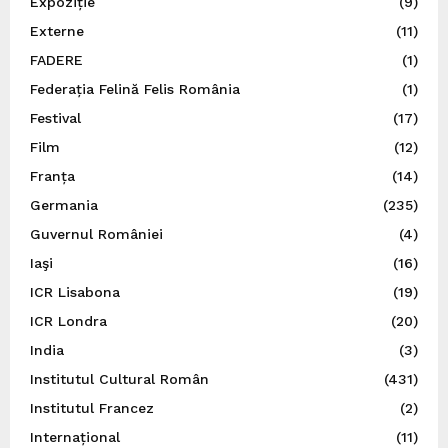
Expoziție
(9)
Externe
(11)
FADERE
(1)
Federația Felină Felis România
(1)
Festival
(17)
Film
(12)
Franța
(14)
Germania
(235)
Guvernul României
(4)
Iaşi
(16)
ICR Lisabona
(19)
ICR Londra
(20)
India
(3)
Institutul Cultural Român
(431)
Institutul Francez
(2)
Internațional
(11)