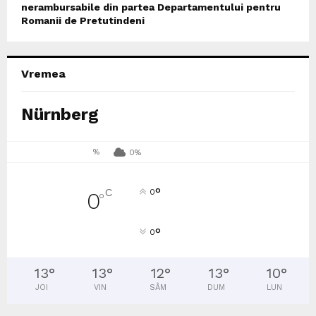
nerambursabile din partea Departamentului pentru
Romanii de Pretutindeni
Vremea
Nürnberg
%
0%
°
C
0
0
°
°
0
13
°
13
°
12
°
13
°
10
°
JOI
VIN
SÂM
DUM
LUN