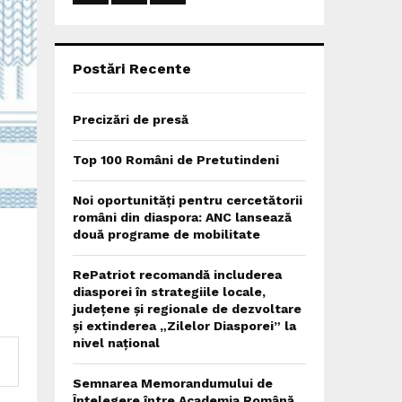
:
C
H
Postări Recente
Precizări de presă
Top 100 Români de Pretutindeni
Noi oportunități pentru cercetătorii
români din diaspora: ANC lansează
două programe de mobilitate
RePatriot recomandă includerea
diasporei în strategiile locale,
județene și regionale de dezvoltare
și extinderea „Zilelor Diasporei” la
nivel național
Semnarea Memorandumului de
Înțelegere între Academia Română