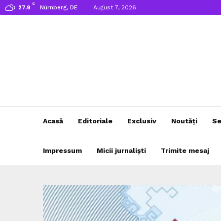
C
Nürnberg, DE
August 7, 2026
27.9
Acasă
Editoriale
Exclusiv
Noutăți
Se
Impressum
Micii jurnaliști
Trimite mesaj