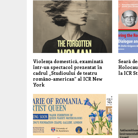
Violența domestică, examinată
Seară d
într-un spectacol prezentat în
Holocaus
cadrul „Studioului de teatru
la ICR 
româno-american” al ICR New
York