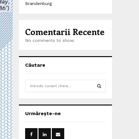
Brandenburg
Comentarii Recente
No comments to show.
Căutare
S
e
a
S
r
c
E
Urmărește-ne
h
f
A
o
r
R