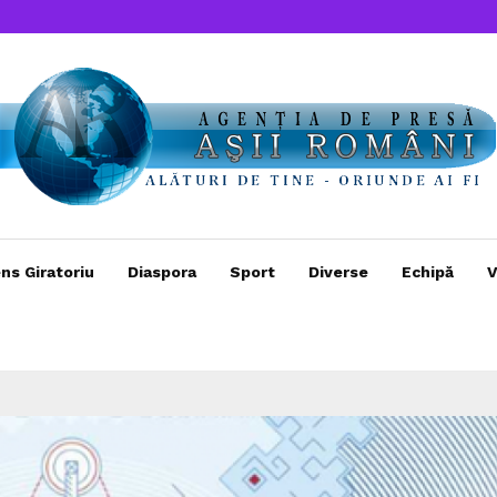
ns Giratoriu
Diaspora
Sport
Diverse
Echipă
V