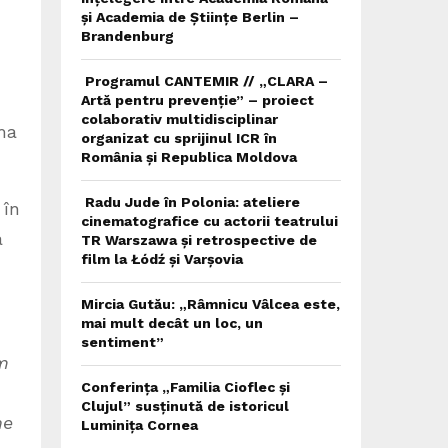
și Academia de Științe Berlin –
Brandenburg
Programul CANTEMIR // „CLARA –
Artă pentru prevenție” – proiect
colaborativ multidisciplinar
ma
organizat cu sprijinul ICR în
România și Republica Moldova
Radu Jude în Polonia: ateliere
 în
cinematografice cu actorii teatrului
a
TR Warszawa și retrospective de
film la Łódź și Varșovia
Mircia Gutău: „Râmnicu Vâlcea este,
mai mult decât un loc, un
sentiment”
m
Conferința „Familia Cioflec și
Clujul” susținută de istoricul
ne
Luminița Cornea