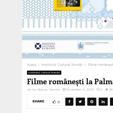
Acasa
Institutul Cultural Român
Filme româneșt
Institutul Cultural Român
Filme românești la Palm
de
Ion Marius Tatomir
December 5, 2025
0
35
SHARE
0