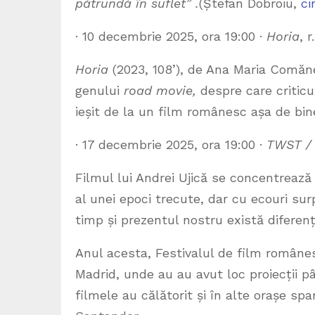
pătrundă în suflet” .
(Ștefan Dobroiu,
ci
· 10 decembrie 2025, ora 19:00 ·
Horia
, 
Horia
(2023, 108’), de Ana Maria Comăne
genului
road movie,
despre care criticu
ieșit de la un film românesc așa de bine
· 17 decembrie 2025, ora 19:00 ·
TWST / 
Filmul lui Andrei Ujică se concentrează
al unei epoci trecute, dar cu ecouri sur
timp și prezentul nostru există diferen
Anul acesta, Festivalul de film român
Madrid, unde au au avut loc proiecții pâ
filmele au călătorit și în alte orașe spa