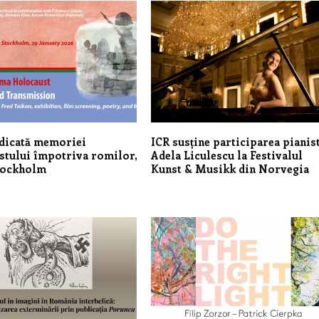
edicată memoriei
ICR susține participarea pianis
tului împotriva romilor,
Adela Liculescu la Festivalul
Stockholm
Kunst & Musikk din Norvegia