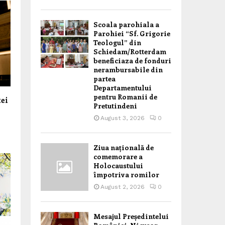
Scoala parohiala a
Parohiei “Sf. Grigorie
Teologul” din
Schiedam/Rotterdam
beneficiaza de fonduri
nerambursabile din
partea
Departamentului
pentru Romanii de
tei
Pretutindeni
August 3, 2026
0
Ziua națională de
comemorare a
Holocaustului
împotriva romilor
August 2, 2026
0
Mesajul Președintelui