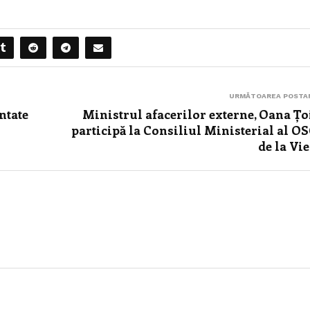
URMĂTOAREA POSTA
entate
Ministrul afacerilor externe, Oana Țo
participă la Consiliul Ministerial al O
de la Vi