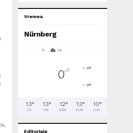
Vremea
Nürnberg
m
%
0%
°
0
C
0
°
t
i
°
0
13
°
13
°
12
°
13
°
10
°
JOI
VIN
SÂM
DUM
LUN
za,
Editoriale