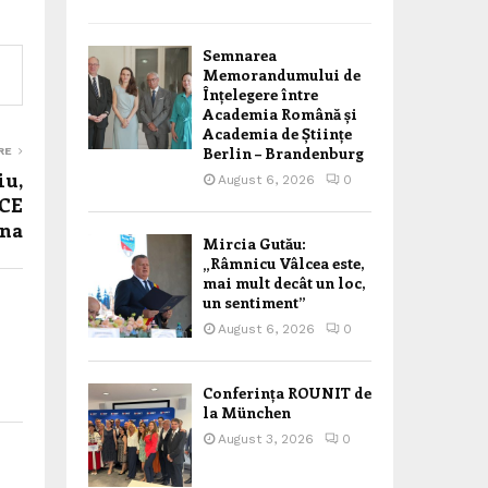
Semnarea
Memorandumului de
Înțelegere între
Academia Română și
Academia de Științe
Berlin – Brandenburg
RE
iu,
August 6, 2026
0
SCE
ena
Mircia Gutău:
„Râmnicu Vâlcea este,
mai mult decât un loc,
un sentiment”
August 6, 2026
0
Conferința ROUNIT de
la München
August 3, 2026
0