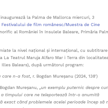
 inaugurează la Palma de Mallorca miercuri, 3
a
Festivalului de film românesc/Muestra de Cine
norific al României în Insulele Baleare, Primăria Pal
miate la nivel național și internațional, cu subtitrare
la La Teatrul Maruja Alfaro Mar i Terra din localitate
 Illes Balears), după următorul program:
 care n-a fost
, r. Bogdan Mureșanu (2024, 138′)
e Bogdan Mureșanu,
„un exemplu puternic despre cu
a timpului care ne teleportează într-o anumită
ă exact când problemele acelei perioade încep să 