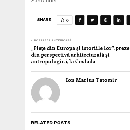
Santander.
SHARE
0
POSTAREA ANTERIOARĂ
„Pieţe din Europa şi istoriile lor”, prez
din perspectivă arhitecturală şi
antropologică, la Coslada
Ion Marius Tatomir
RELATED POSTS