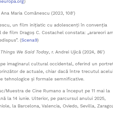
neuropa.org
)
r. Ana Maria Comănescu (2023, 108′)
scu, un film inițiatic cu adolescenți în convenția
l de film Dragoș C. Costachel constata: „arareori a
dispus”. (
Scena9
)
Things We Said Today
, r. Andrei Ujică (2024, 86′)
 pe imaginarul cultural occidental, oferind un portre
prinzător de actuale, chiar dacă între trecutul acelu
țe tehnologice și formale semnificative.
esc/Muestra de Cine Rumano a început pe 11 mai la
nă la 14 iunie. Ulterior, pe parcursul anului 2025,
niole, la Barcelona, Valencia, Oviedo, Sevilla, Zarago