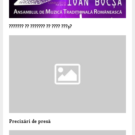
??????? ?? ??????? ?? ???? ???ș?
Precizări de presă