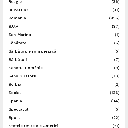
Religie
(36)
REPATRIOT
(31)
România
(856)
S.U.A.
(37)
San Marino
(1)
Sănătate
(6)
Sărbătoare românească
(5)
Sărbători
(7)
Senatul României
(9)
Sens Giratoriu
(70)
Serbia
(2)
Social
(136)
Spania
(34)
Spectacol
(5)
Sport
(22)
Statele Unite ale Americii
(21)