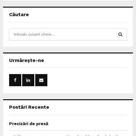
Căutare
S
e
a
S
r
c
E
Urmărește-ne
h
f
A
o
r
R
:
C
Postări Recente
H
Precizări de presă