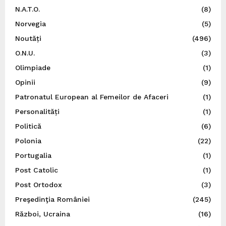
N.A.T.O.
(8)
Norvegia
(5)
Noutăți
(496)
O.N.U.
(3)
Olimpiade
(1)
Opinii
(9)
Patronatul European al Femeilor de Afaceri
(1)
Personalități
(1)
Politică
(6)
Polonia
(22)
Portugalia
(1)
Post Catolic
(1)
Post Ortodox
(3)
Preşedinţia României
(245)
Război, Ucraina
(16)