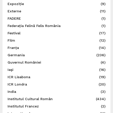
Expoziție
(9)
Externe
(11)
FADERE
(1)
Federația Felină Felis România
(1)
Festival
(17)
Film
(12)
Franța
(14)
Germania
(236)
Guvernul României
(4)
Iaşi
(16)
ICR Lisabona
(19)
ICR Londra
(20)
India
(3)
Institutul Cultural Român
(434)
Institutul Francez
(2)