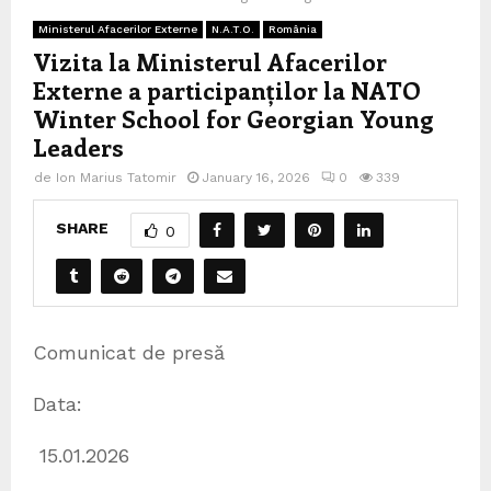
Ministerul Afacerilor Externe
N.A.T.O.
România
Vizita la Ministerul Afacerilor
Externe a participanților la NATO
Winter School for Georgian Young
Leaders
de
Ion Marius Tatomir
January 16, 2026
0
339
SHARE
0
Comunicat de presă
Data:
15.01.2026