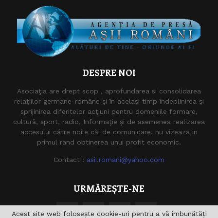
DESPRE NOI
Asociaţia are drept scop , aprofundarea si consolidarea
relaţiilor germane-române şi în acelaşi timp îndeplinirea şi
sprijinirea diferitelor acţiuni pentru domeniile formare,
cultură, sport, radio, Informaţie şi de asemenea realizarea
accesului către noile căi de comunicare. nu vizeaza in
primul rand obtinerea unui profit economic.
Contact :
asii.romani@yahoo.com
URMĂREȘTE-NE
Acest site web folosește cookie-uri pentru a vă îmbunătăți