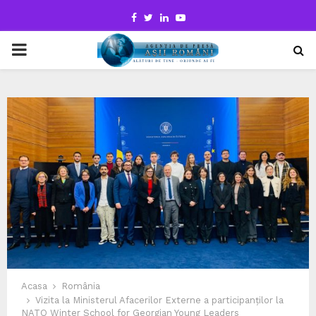
Facebook
Twitter
Linkedin
Youtube
PRIMARY
MENU
Acasa
România
Vizita la Ministerul Afacerilor Externe a participanților la
NATO Winter School for Georgian Young Leaders