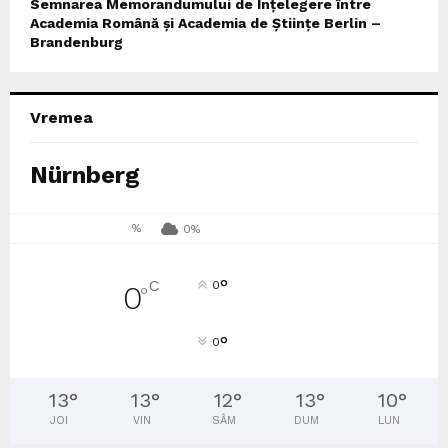
Semnarea Memorandumului de Înțelegere între
Academia Română și Academia de Științe Berlin –
Brandenburg
Vremea
Nürnberg
%
0%
°
C
0
0
°
°
0
13
°
13
°
12
°
13
°
10
°
JOI
VIN
SÂM
DUM
LUN