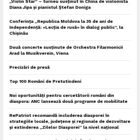
„Violin Star” – turneu susținut în China de violonista
Diana Jipa și pianistul Ștefan Doniga
Conferința „Republica Moldova la 35 de ani de
Independență: «Lecția de rusă» în dialog public”, la
Chișinău
Două concerte susținute de Orchestra Filarmonicii
Arad la Musikverein, Viena
Precizări de presă
Top 100 Români de Pretutindeni
Noi oportunități pentru cercetătorii români din
diaspora: ANC lansează două programe de mobilitate
RePatriot recomandă includerea diasporei în
strategiile locale, județene și regionale de dezvoltare
și extinderea „Zilelor Diasporei” la nivel național