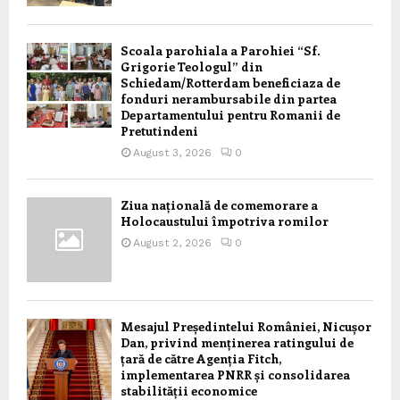
Scoala parohiala a Parohiei “Sf.
Grigorie Teologul” din
Schiedam/Rotterdam beneficiaza de
fonduri nerambursabile din partea
Departamentului pentru Romanii de
Pretutindeni
August 3, 2026
0
Ziua națională de comemorare a
Holocaustului împotriva romilor
August 2, 2026
0
Mesajul Președintelui României, Nicușor
Dan, privind menținerea ratingului de
țară de către Agenția Fitch,
implementarea PNRR și consolidarea
stabilității economice