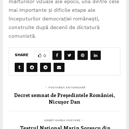
mărturiilor vizuale ale epocii, una dintre cele
mai importante și dificile etape ale
începuturilor democrației românești,
construite după decenii de dictatură
comunistă.
SHARE
0
POSTAREA ANTERIOARĂ
Decret semnat de Președintele României,
Nicușor Dan
URMĂTOAREA POSTARE
Teatrul Național Marin Sorescu din