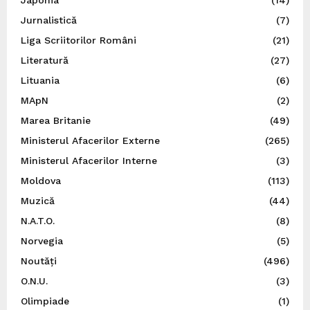
Jurnalistică
(7)
Liga Scriitorilor Români
(21)
Literatură
(27)
Lituania
(6)
MApN
(2)
Marea Britanie
(49)
Ministerul Afacerilor Externe
(265)
Ministerul Afacerilor Interne
(3)
Moldova
(113)
Muzică
(44)
N.A.T.O.
(8)
Norvegia
(5)
Noutăți
(496)
O.N.U.
(3)
Olimpiade
(1)