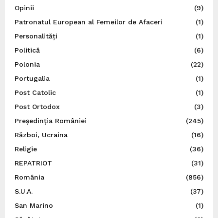
Opinii
(9)
Patronatul European al Femeilor de Afaceri
(1)
Personalități
(1)
Politică
(6)
Polonia
(22)
Portugalia
(1)
Post Catolic
(1)
Post Ortodox
(3)
Preşedinţia României
(245)
Război, Ucraina
(16)
Religie
(36)
REPATRIOT
(31)
România
(856)
S.U.A.
(37)
San Marino
(1)