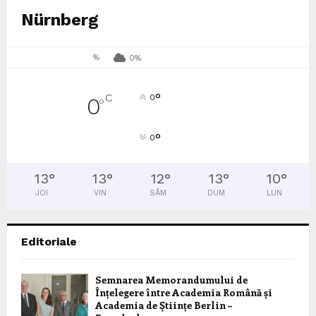
Nürnberg
%
0%
°
C
0
0
°
°
0
13
°
13
°
12
°
13
°
10
°
JOI
VIN
SÂM
DUM
LUN
Editoriale
Semnarea Memorandumului de
Înțelegere între Academia Română și
Academia de Științe Berlin –