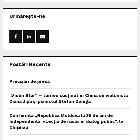
S
r
c
E
Urmărește-ne
h
f
A
o
r
R
:
C
Postări Recente
H
Precizări de presă
„Violin Star” – turneu susținut în China de violonista
Diana Jipa și pianistul Ștefan Doniga
Conferința „Republica Moldova la 35 de ani de
Independență: «Lecția de rusă» în dialog public”, la
Chișinău