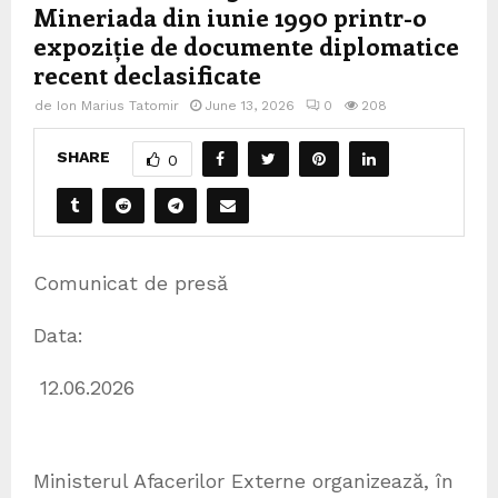
Mineriada din iunie 1990 printr-o
expoziție de documente diplomatice
recent declasificate
de
Ion Marius Tatomir
June 13, 2026
0
208
SHARE
0
Comunicat de presă
Data:
12.06.2026
Ministerul Afacerilor Externe organizează, în