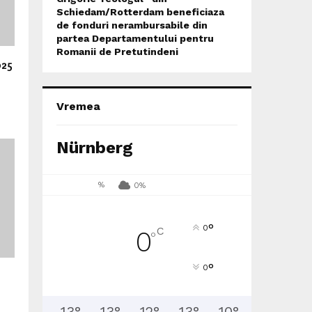
Schiedam/Rotterdam beneficiaza
de fonduri nerambursabile din
partea Departamentului pentru
Romanii de Pretutindeni
025
Vremea
Nürnberg
%
0%
°
0
C
0
°
°
0
13
°
13
°
12
°
13
°
10
°