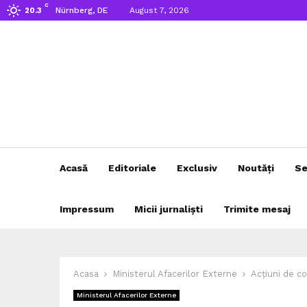
C
Nürnberg, DE
August 7, 2026
20.3
Acasă
Editoriale
Exclusiv
Noutăți
Se
Impressum
Micii jurnaliști
Trimite mesaj
Acasa
Ministerul Afacerilor Externe
Acțiuni de co
Ministerul Afacerilor Externe