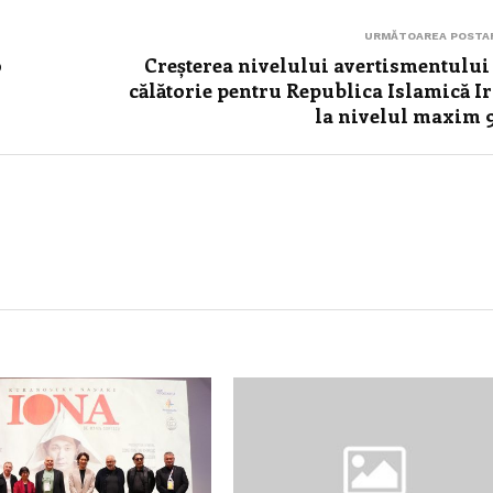
URMĂTOAREA POSTA
o
Creșterea nivelului avertismentului
călătorie pentru Republica Islamică I
la nivelul maxim 