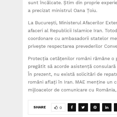
sunt încălcate. Știm din proprie experie
a precizat ministrul Oana Țoiu.
La București, Ministerul Afacerilor Exte
afaceri al Republicii Islamice Iran. Tot
coordonare cu ambasadorii statelor mem
privește respectarea prevederilor Conven
Protecția cetățenilor români rămâne o p
pregătit să acorde asistență consulară r
În prezent, nu există solicitări de repa
români aflați în Iran. MAE menține un co
mijloacelor de comunicare cu România, u
SHARE
0