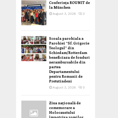
Conferința ROUNIT de
la München
August 3, 2026
0
Scoala parohiala a
Parohiei “Sf. Grigorie
Teologul” din
Schiedam/Rotterdam
beneficiaza de fonduri
nerambursabile din
partea
Departamentului
pentru Romanii de
Pretutindeni
August 3, 2026
0
Ziua națională de
comemorare a
Holocaustului
împotriva romilor