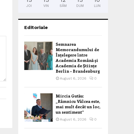
JOI
VIN
SÂM
DUM
LUN
Editoriale
Semnarea
Memorandumului de
Înțelegere între
Academia Română și
Academia de Științe
Berlin – Brandenburg
August 6, 2026
0
Mircia Gutău:
„Râmnicu Vâlcea este,
mai mult decât un loc,
un sentiment”
August 6, 2026
0