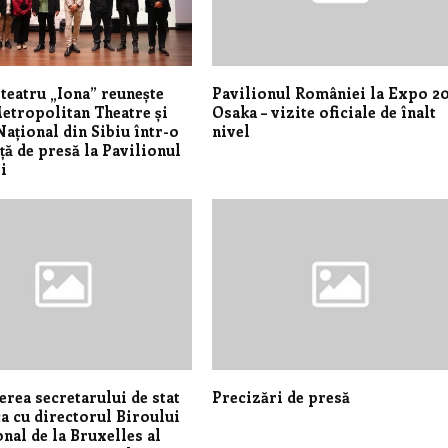
 teatru „Iona” reunește
Pavilionul României la Expo 2
tropolitan Theatre și
Osaka – vizite oficiale de înalt
Național din Sibiu într-o
nivel
ță de presă la Pavilionul
i
erea secretarului de stat
Precizări de presă
a cu directorul Biroului
nal de la Bruxelles al