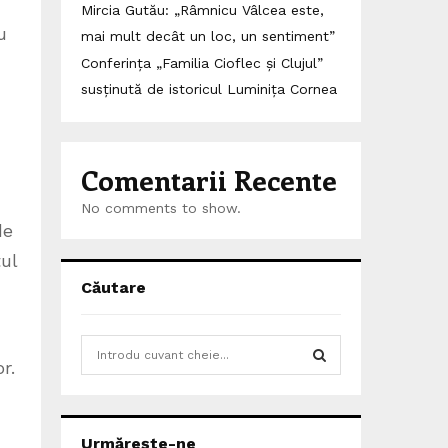
Mircia Gutău: „Râmnicu Vâlcea este,
u
mai mult decât un loc, un sentiment”
Conferința „Familia Cioflec și Clujul”
susținută de istoricul Luminița Cornea
Comentarii Recente
No comments to show.
de
tul
Căutare
S
r.
e
a
S
r
c
E
Urmărește-ne