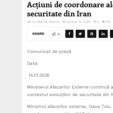
Acțiuni de coordonare al
securitate din Iran
de
Ion Marius Tatomir
January 15, 2026
0
413
SHARE
0
Comunicat de presă
Data:
14.01.2026
Ministerul Afacerilor Externe continuă a
contextul evoluțiilor de securitate din 
Ministrul afacerilor externe, Oana Țoiu,