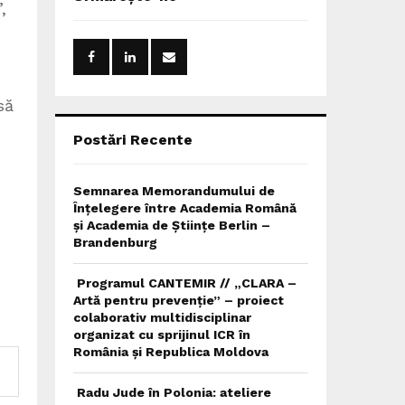
h
,
f
A
o
r
R
:
C
să
H
Postări Recente
Semnarea Memorandumului de
Înțelegere între Academia Română
și Academia de Științe Berlin –
.
Brandenburg
Programul CANTEMIR // „CLARA –
Artă pentru prevenție” – proiect
colaborativ multidisciplinar
organizat cu sprijinul ICR în
România și Republica Moldova
Radu Jude în Polonia: ateliere