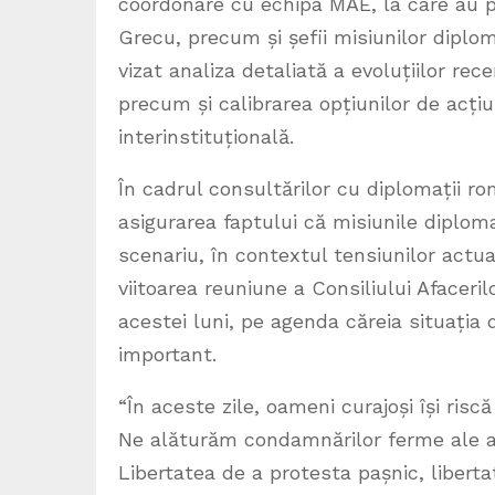
coordonare cu echipa MAE, la care au p
Grecu, precum și șefii misiunilor diplom
vizat analiza detaliată a evoluțiilor rec
precum și calibrarea opțiunilor de acț
interinstituțională.
În cadrul consultărilor cu diplomații ro
asigurarea faptului că misiunile diplom
scenariu, în contextul tensiunilor act
viitoarea reuniune a Consiliului Afaceri
acestei luni, pe agenda căreia situația 
important.
“În aceste zile, oameni curajoși își riscă
Ne alăturăm condamnărilor ferme ale act
Libertatea de a protesta pașnic, libert