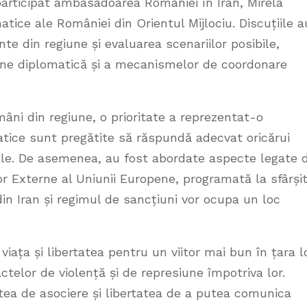
articipat ambasadoarea României în Iran, Mirela
atice ale României din Orientul Mijlociu. Discuțiile a
ente din regiune și evaluarea scenariilor posibile,
iune diplomatică și a mecanismelor de coordonare
mâni din regiune, o prioritate a reprezentat-o
atice sunt pregătite să răspundă adecvat oricărui
uale. De asemenea, au fost abordate aspecte legate 
lor Externe al Uniunii Europene, programată la sfârși
din Iran și regimul de sancțiuni vor ocupa un loc
 viața și libertatea pentru un viitor mai bun în țara lo
elor de violență și de represiune împotriva lor.
atea de asociere și libertatea de a putea comunica