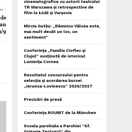
cinematografice cu actorii teatrului
TR Warszawa și retrospective de
RE
film la Łódź și Varșovia
 de
ran
Mircia Gutău: „Râmnicu Vâlcea este,
9/9
mai mult decât un loc, un
sentiment”
Conferința „Familia Cioflec și
Clujul” susținută de istoricul
Luminița Cornea
Rezultatul concursului pentru
selecția și acordarea bursei
„Ierunca-Lovinescu” 2026/2027
Precizări de presă
Conferința ROUNIT de la München
Scoala parohiala a Parohiei “Sf.
Grigorie Teologul” din