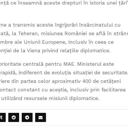
nță ce înseamnă aceste drepturi în istoria unei țări”
rne a transmis aceste îngrijorări însărcinatului cu
odată, la Teheran, misiunea României se află în strân
bre ale Uniunii Europene, inclusiv în ceea ce
ției de la Viena privind relațiile diplomatice.
rioritate centrală pentru MAE. Ministerul este
apidă, indiferent de evoluția situației de securitate
triere din partea celor aproximativ 400 de cetățeni
ntact constant cu aceștia, inclusiv prin facilitarea
tilizând resursele misiunii diplomatice.