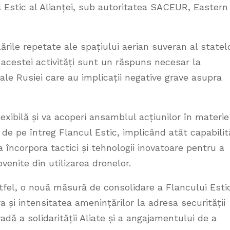
ul Estic al Alianței, sub autoritatea SACEUR, Eastern
lările repetate ale spațiului aerian suveran al statel
 acestei activități sunt un răspuns necesar la
 ale Rusiei care au implicații negative grave asupra
flexibilă și va acoperi ansamblul acțiunilor în materie
 de pe întreg Flancul Estic, implicând atât capabilit
 încorpora tactici și tehnologii inovatoare pentru a
venite din utilizarea dronelor.
tfel, o nouă măsură de consolidare a Flancului Esti
 și intensitatea amenințărilor la adresa securității
adă a solidarității Aliate și a angajamentului de a