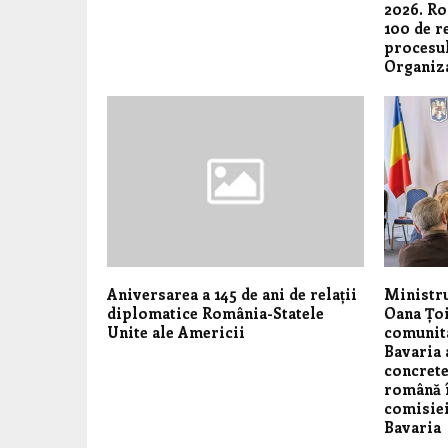
2026. Ro
100 de r
procesul
Organiza
Aniversarea a 145 de ani de relații
Ministru
diplomatice România-Statele
Oana Țoi
Unite ale Americii
comunita
Bavaria 
concrete
română î
comisie
Bavaria