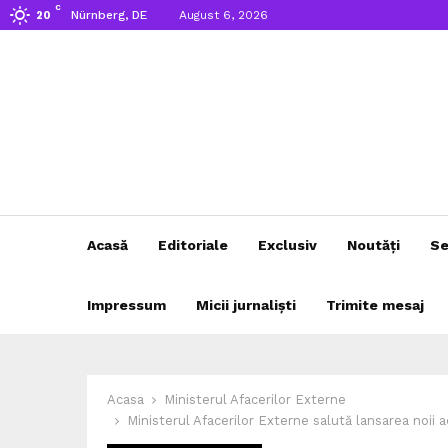
C
Nürnberg, DE
August 6, 2026
20
Acasă
Editoriale
Exclusiv
Noutăți
Se
Impressum
Micii jurnaliști
Trimite mesaj
Acasa
Ministerul Afacerilor Externe
Ministerul Afacerilor Externe salută lansarea noii 