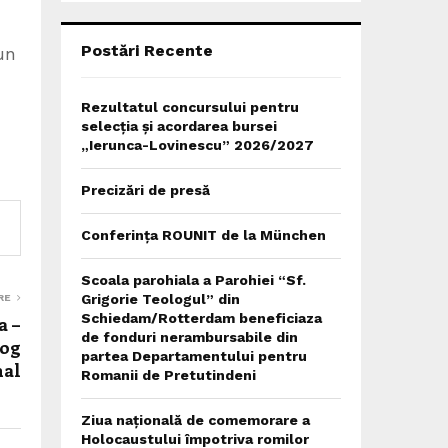
C
H
Postări Recente
un
Rezultatul concursului pentru
selecția și acordarea bursei
„Ierunca-Lovinescu” 2026/2027
Precizări de presă
Conferința ROUNIT de la München
Scoala parohiala a Parohiei “Sf.
Grigorie Teologul” din
RE
Schiedam/Rotterdam beneficiaza
a –
de fonduri nerambursabile din
log
partea Departamentului pentru
nal
Romanii de Pretutindeni
Ziua națională de comemorare a
Holocaustului împotriva romilor