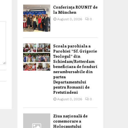
Conferința ROUNIT de
la München
August 3, 2026
0
Scoala parohiala a
Parohiei “Sf. Grigorie
Teologul” din
Schiedam/Rotterdam
beneficiaza de fonduri
nerambursabile din
partea
Departamentului
pentru Romanii de
Pretutindeni
August 3, 2026
0
Ziua națională de
comemorare a
Holocaustului