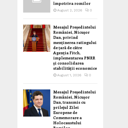
împotriva romilor
August 2, 2026
0
Mesajul Președintelui
României, Nicușor
Dan, privind
menținerea ratingului
de țară de către
Agenția Fitch,
implementarea PNRR
și consolidarea
stabilității economice
August 1, 2026
0
Mesajul Președintelui
României, Nicușor
Dan, transmis cu
prilejul Zilei
Europene de
Comemorare a
Holocaustului
Romilor