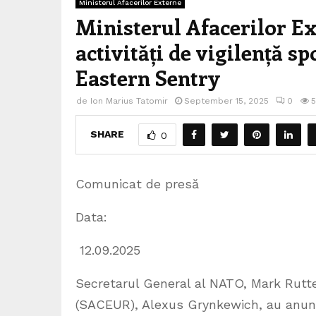
Ministerul Afacerilor Externe
Ministerul Afacerilor Ex
activități de vigilență s
Eastern Sentry
de
Ion Marius Tatomir
September 15, 2025
0
SHARE
0
Comunicat de presă
Data:
12.09.2025
Secretarul General al NATO, Mark Rutte
(SACEUR), Alexus Grynkewich, au anunța