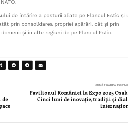
l NATO.
i de întărire a posturii aliate pe Flancul Estic și 
tât prin consolidarea propriei apărări, cât și prin
 domenii și în alte regiuni de pe Flancul Estic.
URMĂTOAREA POSTA
Pavilionul României la Expo 2025 Osak
i de
Cinci luni de inovație, tradiții și dia
Space
internațio