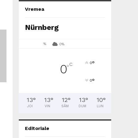
Vremea
Nürnberg
%
0%
°
0
C
0
°
°
0
13
°
13
°
12
°
13
°
10
°
JOI
VIN
SÂM
DUM
LUN
Editoriale