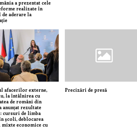
mânia a prezentat cele
eforme realizate în
 de aderare la
ție
l afacerilor externe,
Precizări de presă
u, la întâlnirea cu
tea de români din
a anunțat rezultate
: cursuri de limba
n școli, deblocarea
i mixte economice cu