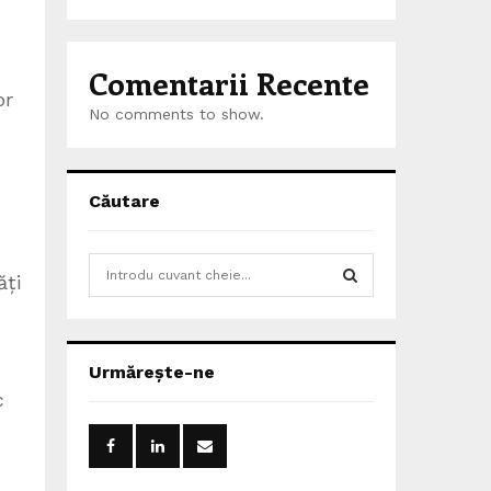
Comentarii Recente
or
No comments to show.
Căutare
S
ăți
e
a
S
r
c
E
Urmărește-ne
h
c
f
A
o
r
R
: