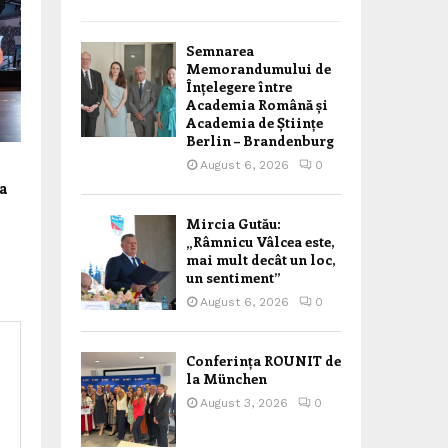
Semnarea
Memorandumului de
Înțelegere între
Academia Română și
Academia de Științe
Berlin – Brandenburg
August 6, 2026
0
a
Mircia Gutău:
„Râmnicu Vâlcea este,
mai mult decât un loc,
un sentiment”
August 6, 2026
0
Conferința ROUNIT de
la München
August 3, 2026
0