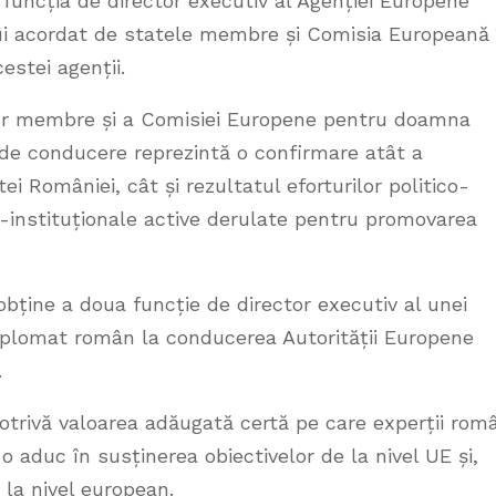
uncția de director executiv al Agenției Europene
ui acordat de statele membre și Comisia Europeană 
estei agenții.
lor membre și a Comisiei Europene pentru doamna
de conducere reprezintă o confirmare atât a
ei României, cât și rezultatul eforturilor politico-
er-instituționale active derulate pentru promovarea
obține a doua funcție de director executiv al unei
iplomat român la conducerea Autorității Europene
.
otrivă valoarea adăugată certă pe care experții rom
e o aduc în susținerea obiectivelor de la nivel UE și,
i la nivel european.