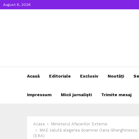
August 8, 2026
Acasă
Editoriale
Exclusiv
Noutăți
Se
Impressum
Micii jurnaliști
Trimite mesaj
Acasa
Ministerul Afacerilor Externe
MAE salută alegerea doamnei Oana Gherghinescu în
(ERA)