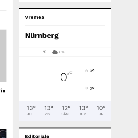
Vremea
Nürnberg
%
0%
°
0
C
0
°
°
0
 în
e
13
°
13
°
12
°
13
°
10
°
JOI
VIN
SÂM
DUM
LUN
Editoriale