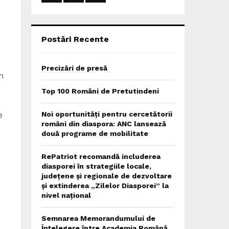
:
C
H
Postări Recente
Precizări de presă
n
Top 100 Români de Pretutindeni
e
Noi oportunități pentru cercetătorii
români din diaspora: ANC lansează
două programe de mobilitate
RePatriot recomandă includerea
diasporei în strategiile locale,
județene și regionale de dezvoltare
și extinderea „Zilelor Diasporei” la
nivel național
Semnarea Memorandumului de
Înțelegere între Academia Română