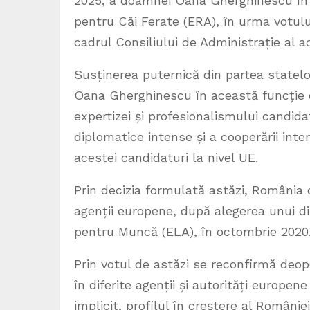
2025, a doamnei Oana Gherghinescu în f
pentru Căi Ferate (ERA), în urma votul
cadrul Consiliului de Administrație al ac
Susținerea puternică din partea state
Oana Gherghinescu în această funcție 
expertizei și profesionalismului candidat
diplomatice intense și a cooperării int
acestei candidaturi la nivel UE.
Prin decizia formulată astăzi, România 
agenții europene, după alegerea unui d
pentru Muncă (ELA), în octombrie 2020
Prin votul de astăzi se reconfirmă deop
în diferite agenții și autorități europen
implicit, profilul în creștere al Românie