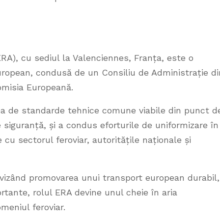
RA), cu sediul la Valenciennes, Franța, este o
european, condusă de un Consiliu de Administrație di
omisia Europeană.
rea de standarde tehnice comune viabile din punct d
 siguranță, și a condus eforturile de uniformizare în
cu sectorul feroviar, autoritățile naționale și
e vizând promovarea unui transport european durabil,
ortante, rolul ERA devine unul cheie în aria
omeniul feroviar.