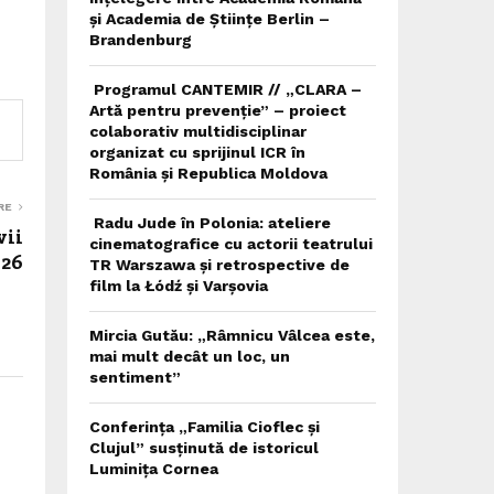
și Academia de Științe Berlin –
Brandenburg
Programul CANTEMIR // „CLARA –
Artă pentru prevenție” – proiect
colaborativ multidisciplinar
organizat cu sprijinul ICR în
România și Republica Moldova
RE
Radu Jude în Polonia: ateliere
vii
cinematografice cu actorii teatrului
026
TR Warszawa și retrospective de
film la Łódź și Varșovia
Mircia Gutău: „Râmnicu Vâlcea este,
mai mult decât un loc, un
sentiment”
Conferința „Familia Cioflec și
Clujul” susținută de istoricul
Luminița Cornea