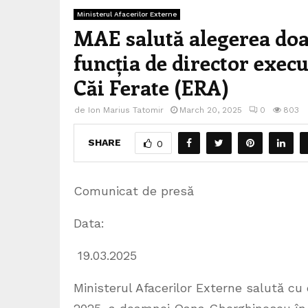
Ministerul Afacerilor Externe
MAE salută alegerea do
funcția de director exec
Căi Ferate (ERA)
de
Ion Marius Tatomir
March 20, 2025
0
803
SHARE
0
Comunicat de presă
Data:
19.03.2025
Ministerul Afacerilor Externe salută cu 