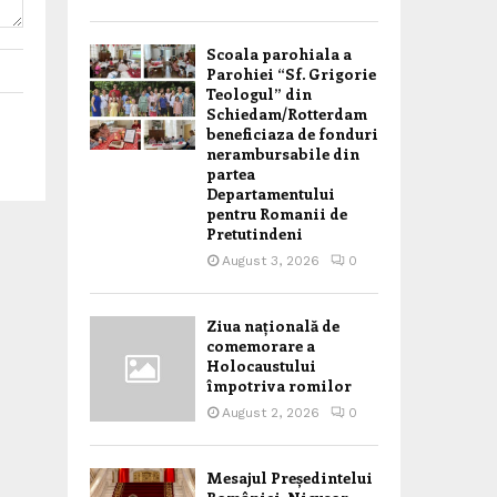
Scoala parohiala a
Parohiei “Sf. Grigorie
Teologul” din
Schiedam/Rotterdam
beneficiaza de fonduri
nerambursabile din
partea
Departamentului
pentru Romanii de
Pretutindeni
August 3, 2026
0
Ziua națională de
comemorare a
Holocaustului
împotriva romilor
August 2, 2026
0
Mesajul Președintelui