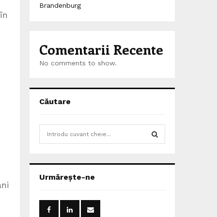
Brandenburg
în
Comentarii Recente
No comments to show.
Căutare
S
e
a
S
r
c
E
Urmărește-ne
h
âni
f
A
o
r
R