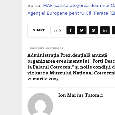
Sursa:
MAE salută alegerea doamnei Oan
Agenției Europene pentru Căi Ferate (ERA
SHARE
0
POSTAREA ANTERIOARĂ
Administrația Prezidențială anunță
organizarea evenimentului „Porți Desc
la Palatul Cotroceni” și noile condiții d
vizitare a Muzeului Național Cotroceni
21 martie 2025
Ion Marius Tatomir