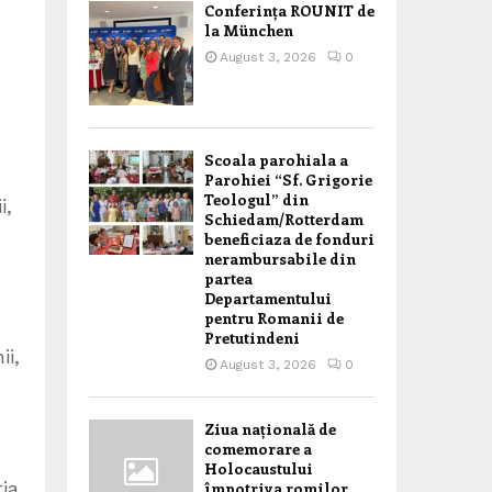
Conferința ROUNIT de
la München
August 3, 2026
0
Scoala parohiala a
Parohiei “Sf. Grigorie
Teologul” din
i,
Schiedam/Rotterdam
,
beneficiaza de fonduri
nerambursabile din
partea
Departamentului
pentru Romanii de
Pretutindeni
ii,
August 3, 2026
0
Ziua națională de
comemorare a
Holocaustului
ția
împotriva romilor