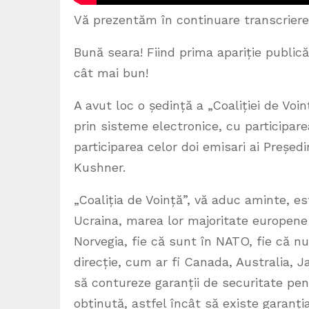
Vă prezentăm în continuare transcrierea
Bună seara! Fiind prima apariție publică
cât mai bun!
A avut loc o ședință a „Coaliției de Voi
prin sisteme electronice, cu participare
participarea celor doi emisari ai Președ
Kushner.
„Coaliția de Voință”, vă aduc aminte, es
Ucraina, marea lor majoritate europene 
Norvegia, fie că sunt în NATO, fie că nu
direcție, cum ar fi Canada, Australia, Jap
să contureze garanții de securitate pe
obținută, astfel încât să existe garanția