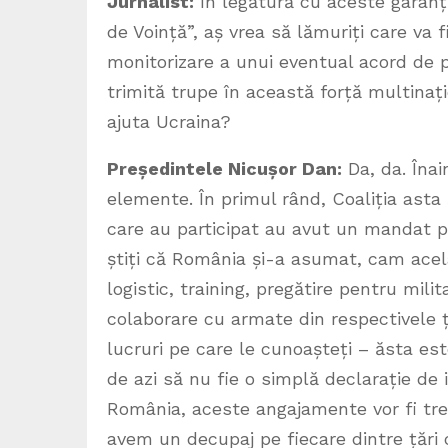
Jurnalist:
În legătură cu aceste garanții
de Voință”, aș vrea să lămuriți care va
monitorizare a unui eventual acord de
trimită trupe în această forță multinaț
ajuta Ucraina?
Președintele Nicușor Dan:
Da, da. Înai
elemente. În primul rând, Coaliția asta 
care au participat au avut un mandat pe
știți că România și-a asumat, cam acela
logistic, training, pregătire pentru mili
colaborare cu armate din respectivele 
lucruri pe care le cunoașteți – ăsta es
de azi să nu fie o simplă declarație de i
România, aceste angajamente vor fi tre
avem un decupaj pe fiecare dintre țări