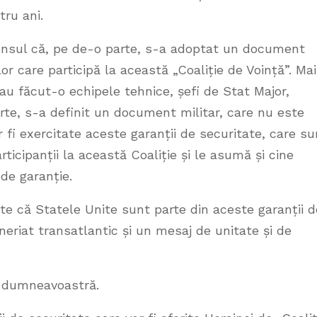
ru ani.
sensul că, pe de-o parte, s-a adoptat un document
elor care participă la această „Coaliție de Voință”. Mai
u făcut-o echipele tehnice, șefi de Stat Major,
arte, s-a definit un document militar, care nu este
 fi exercitate aceste garanții de securitate, care su
rticipanții la această Coaliție și le asumă și cine
de garanție.
e că Statele Unite sunt parte din aceste garanții d
neriat transatlantic și un mesaj de unitate și de
e dumneavoastră.