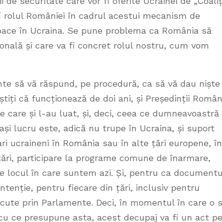
 de securitate care vor fi oferite Ucrainei de „Coaliț
 fi rolul României în cadrul acestui mecanism de
 pace în Ucraina. Se pune problema ca România să
ională și care va fi concret rolul nostru, cum vom
nte să vă răspund, pe procedură, ca să vă dau niște
știți că funcționează de doi ani, și Președinții Român
 care și l-au luat, și, deci, ceea ce dumneavoastră
și lucru este, adică nu trupe în Ucraina, și suport
tari ucraineni în România sau în alte țări europene, în
țări, participare la programe comune de înarmare,
te locul în care suntem azi. Și, pentru ca documentu
ntenție, pentru fiecare din țări, inclusiv pentru
cute prin Parlamente. Deci, în momentul în care o 
 cu ce presupune asta, acest decupaj va fi un act p