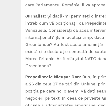
care Parlamentul României îl va aproba
Jurnalist:
Și dacă-mi permiteți o întreb
întreb cum vă poziționați, ca Președinte
Venezuela. Considerați că acea interve
internațional? Și, în același timp, dacă
Groenlandei? Au fost acele amenințări c
există și o declarație semnată de șapte
Marea Britanie. Ar fi sfârșitul NATO da
Groenlanda?
Președintele Nicușor Dan:
Bun, în prim
a 26 din cele 27 de țări din Uniune, pri
poziția pe care noi o avem. Vă dați seam
negocieri pe text. În ceea ce privește 
oficială a administrației americane, deci