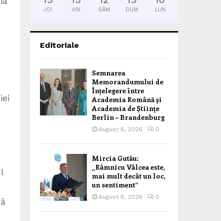
ia
JOI
VIN
SÂM
DUM
LUN
Editoriale
Semnarea
Memorandumului de
Înțelegere între
iei
Academia Română și
Academia de Științe
Berlin – Brandenburg
August 6, 2026
0
Mircia Gutău:
„Râmnicu Vâlcea este,
l
mai mult decât un loc,
un sentiment”
August 6, 2026
0
să
e