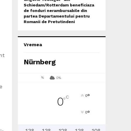
Schiedam/Rotterdam beneficiaza
de fonduri nerambursabile din
partea Departamentului pentru
Romanii de Pretutindeni
Vremea
nt
Nürnberg
%
0%
e
°
0
C
0
°
°
0
13
°
13
°
12
°
13
°
10
°