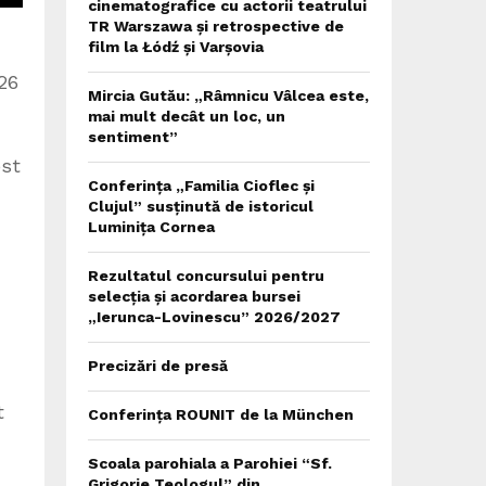
cinematografice cu actorii teatrului
TR Warszawa și retrospective de
film la Łódź și Varșovia
026
Mircia Gutău: „Râmnicu Vâlcea este,
mai mult decât un loc, un
sentiment”
ost
Conferința „Familia Cioflec și
Clujul” susținută de istoricul
Luminița Cornea
Rezultatul concursului pentru
selecția și acordarea bursei
„Ierunca-Lovinescu” 2026/2027
Precizări de presă
t
Conferința ROUNIT de la München
Scoala parohiala a Parohiei “Sf.
Grigorie Teologul” din