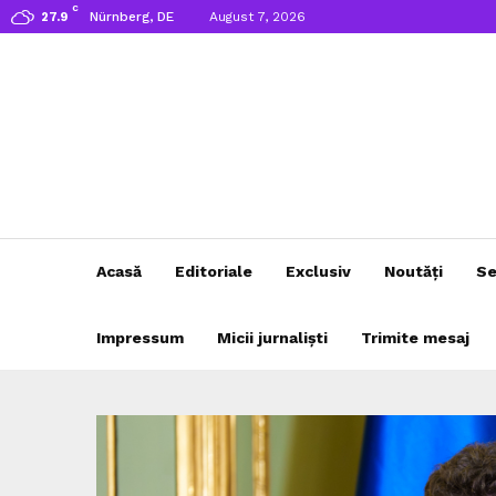
C
Nürnberg, DE
August 7, 2026
27.9
Acasă
Editoriale
Exclusiv
Noutăți
Se
Impressum
Micii jurnaliști
Trimite mesaj