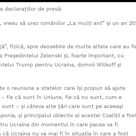
 declarațiilor de presă:
, vreau să urez românilor „La mulți ani!” și un an 2
nță”, fizică, spre deosebire de multe altele care au f
a Președintelui Zelenski și, foarte important, cu
intelui Trump pentru Ucraina, domnii Witkoff și
te o reuniune a statelor care își propun să ajute
– fie că sunt în Uniune, fie că nu sunt, cum e
 sunt – și câteva alte țări care sunt pe aceeași
onia, și principalul obiectiv al acestei Coaliții a fos
ntru Ucraina din momentul în care pacea va fi
 că Ucraina nu va mai fi în situația în care a fost