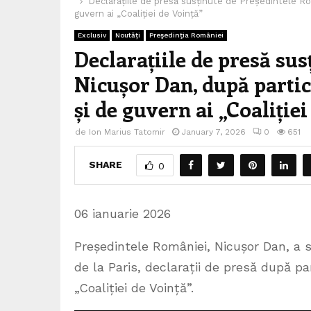
Declarațiile de presă susținute de Președintele Rom
guvern ai „Coaliției de Voință”
Exclusiv
Noutăți
Preşedinţia României
Declarațiile de presă su
Nicușor Dan, după partic
și de guvern ai „Coaliție
de
Ion Marius Tatomir
January 7, 2026
0
651
SHARE
0
06 ianuarie 2026
Președintele României, Nicușor Dan, a 
de la Paris, declarații de presă după pa
„Coaliției de Voință”.