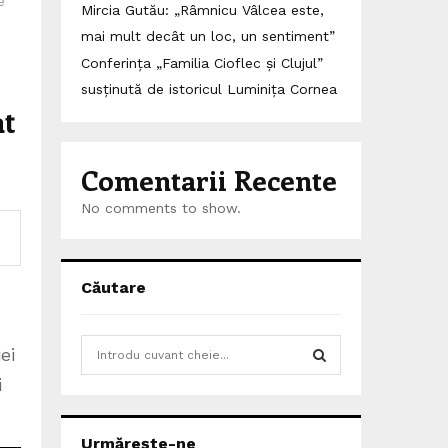
e
Mircia Gutău: „Râmnicu Vâlcea este,
mai mult decât un loc, un sentiment”
Conferința „Familia Cioflec și Clujul”
susținută de istoricul Luminița Cornea
at
Comentarii Recente
No comments to show.
Căutare
S
ei
e
i
a
S
r
c
E
Urmărește-ne