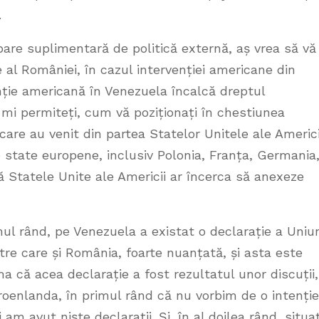
.
are suplimentară de politică externă, aș vrea să vă
 al României, în cazul intervenției americane din
nție americană în Venezuela încalcă dreptul
-mi permiteți, cum vă poziționați în chestiunea
are au venit din partea Statelor Unitele ale Americi
 state europene, inclusiv Polonia, Franța, Germania
că Statele Unite ale Americii ar încerca să anexeze
ul rând, pe Venezuela a existat o declarație a Uniun
ntre care și România, foarte nuanțată, și asta este
a că acea declarație a fost rezultatul unor discuții,
Groenlanda, în primul rând că nu vorbim de o intenție
 am avut niște declarații. Și, în al doilea rând, situa