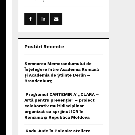
h
f
A
o
r
R
:
C
H
Postări Recente
Semnarea Memorandumului de
Înțelegere între Academia Română
și Academia de Științe Berlin –
Brandenburg
Programul CANTEMIR // „CLARA –
Artă pentru prevenție” – proiect
colaborativ multidisciplinar
organizat cu sprijinul ICR în
România și Republica Moldova
Radu Jude în Polonia: ateliere