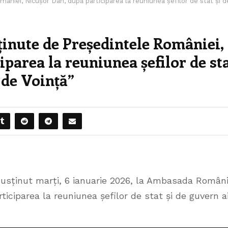
âniei, Nicușor Dan, după participarea la reuniunea șefilor de stat și d
sținute de Președintele României,
iparea la reuniunea șefilor de st
i de Voință”
susținut marți, 6 ianuarie 2026, la Ambasada Români
rticiparea la reuniunea șefilor de stat și de guvern a