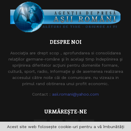
DESPRE NOI
Asociaţia are drept scop , aprofundarea si consolidarea
relaţiilor germane-române şi în acelaşi timp îndeplinirea şi
sprijinirea diferitelor acţiuni pentru domeniile formare,
cultură, sport, radio, Informaţie şi de asemenea realizarea
accesului către noile căi de comunicare. nu vizeaza in
primul rand obtinerea unui profit economic.
Contact :
asii.romani@yahoo.com
URMĂREȘTE-NE
Acest site web folosește cookie-uri pentru a vă îmbunătăți