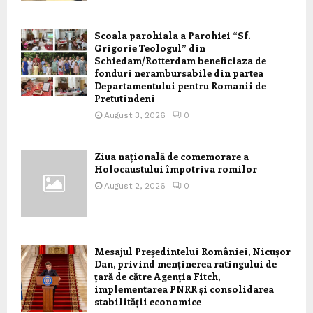
Scoala parohiala a Parohiei “Sf.
Grigorie Teologul” din
Schiedam/Rotterdam beneficiaza de
fonduri nerambursabile din partea
Departamentului pentru Romanii de
Pretutindeni
August 3, 2026
0
Ziua națională de comemorare a
Holocaustului împotriva romilor
August 2, 2026
0
Mesajul Președintelui României, Nicușor
Dan, privind menținerea ratingului de
țară de către Agenția Fitch,
implementarea PNRR și consolidarea
stabilității economice