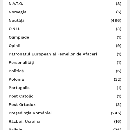
N.A.T.O.
(8)
Norvegia
(5)
Noutăți
(496)
O.N.U.
(3)
Olimpiade
(1)
Opinii
(9)
Patronatul European al Femeilor de Afaceri
(1)
Personalități
(1)
Politică
(6)
Polonia
(22)
Portugalia
(1)
Post Catolic
(1)
Post Ortodox
(3)
Preşedinţia României
(245)
Război, Ucraina
(16)
Religie
(36)