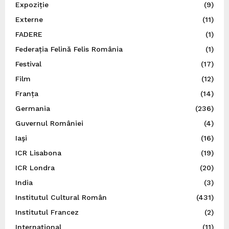
Expoziție
(9)
Externe
(11)
FADERE
(1)
Federația Felină Felis România
(1)
Festival
(17)
Film
(12)
Franța
(14)
Germania
(236)
Guvernul României
(4)
Iaşi
(16)
ICR Lisabona
(19)
ICR Londra
(20)
India
(3)
Institutul Cultural Român
(431)
Institutul Francez
(2)
Internațional
(11)