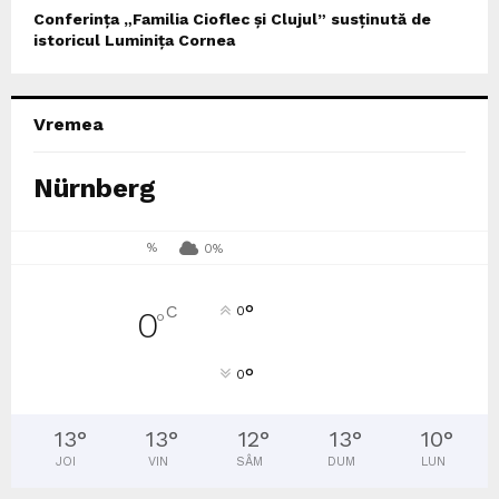
Conferința „Familia Cioflec și Clujul” susținută de
istoricul Luminița Cornea
Vremea
Nürnberg
%
0%
°
C
0
0
°
°
0
13
°
13
°
12
°
13
°
10
°
JOI
VIN
SÂM
DUM
LUN