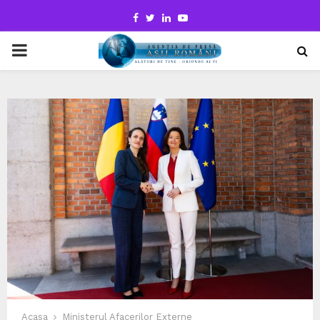
Facebook
Twitter
Linkedin
Youtube
PRIMARY
MENU
Acasa
Ministerul Afacerilor Externe