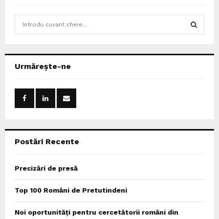
S
e
a
S
r
c
E
Urmărește-ne
h
f
A
o
r
R
:
C
Postări Recente
H
Precizări de presă
Top 100 Români de Pretutindeni
Noi oportunități pentru cercetătorii români din