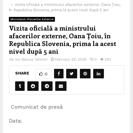
Vizita oficială a ministrului afacerilor externe, Oana Țoiu,
în Republica Slovenia, prima la acest nivel după 5 ani
Ministerul Afacerilor Externe
Vizita oficială a ministrului
afacerilor externe, Oana Țoiu, în
Republica Slovenia, prima la acest
nivel după 5 ani
de
Ion Marius Tatomir
February 28, 2026
0
392
SHARE
0
Comunicat de presă
Data: