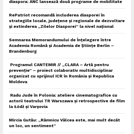
diaspora: ANC lansează două programe de mobilitate
RePatriot recomandă includerea diasporei în
strategiile locale, județene și regionale de dezvoltare
și extinderea „Zilelor Diasporei” la nivel național
Semnarea Memorandumului de Înțelegere între
Academia Română și Academia de Științe Berlin –
Brandenburg
Programul CANTEMIR // „CLARA – Artă pentru
prevenție” – proiect colaborativ multidisciplinar
organizat cu sprijinul ICR în România și Republica
Moldova
Radu Jude în Polonia: ateliere cinematografice cu
actorii teatrului TR Warszawa și retrospective de film
la Łódź și Varșovia
Mircia Gutău: „Râmnicu Vâlcea este, mai mult decât
un loc, un sentiment”