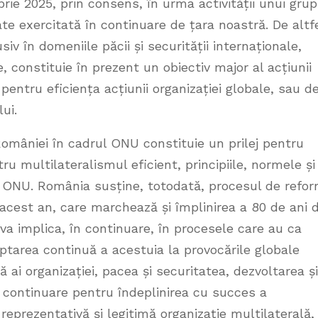
ie 2025, prin consens, în urma activității unui grup
te exercitată în continuare de țara noastră. De altfe
siv în domeniile păcii și securității internaționale,
 constituie în prezent un obiectiv major al acțiunii
entru eficiența acțiunii organizației globale, sau d
mului.
omâniei în cadrul ONU constituie un prilej pentru
tru multilateralismul eficient, principiile, normele și
a ONU. România susține, totodată, procesul de refo
 acest an, care marchează și împlinirea a 80 de ani 
 va implica, în continuare, în procesele care au ca
aptarea continuă a acestuia la provocările globale
ză ai organizației, pacea și securitatea, dezvoltarea și
n continuare pentru îndeplinirea cu succes a
prezentativă și legitimă organizație multilaterală,