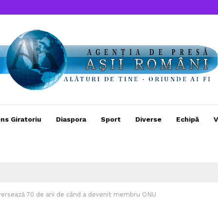
ns Giratoriu
Diaspora
Sport
Diverse
Echipă
V
versează 70 de ani de când a devenit membru ONU