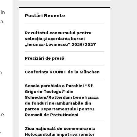
C
in
H
Postări Recente
ea
Rezultatul concursului pentru
selecția și acordarea bursei
„Ierunca-Lovinescu” 2026/2027
Precizări de presă
a
Conferința ROUNIT de la München
Scoala parohiala a Parohiei “Sf.
Grigorie Teologul” din
Schiedam/Rotterdam beneficiaza
de fonduri nerambursabile din
partea Departamentului pentru
le
Romanii de Pretutindeni
Ziua națională de comemorare a
e
Holocaustului împotriva romilor