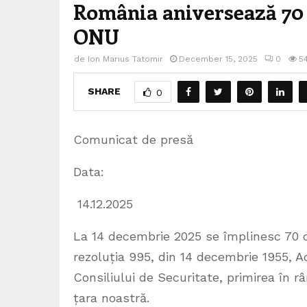
România aniversează 70 
ONU
de
Ion Marius Tatomir
December 15, 2025
0
5
SHARE
0
Comunicat de presă
Data:
14.12.2025
La 14 decembrie 2025 se împlinesc 70
rezoluția 995, din 14 decembrie 1955, 
Consiliului de Securitate, primirea în r
țara noastră.