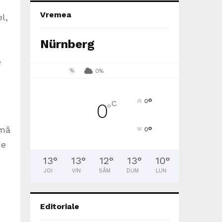
Vremea
l,
Nürnberg
e
%
0%
°
0
C
0
°
rmă
°
0
de
13
°
13
°
12
°
13
°
10
°
JOI
VIN
SÂM
DUM
LUN
Editoriale