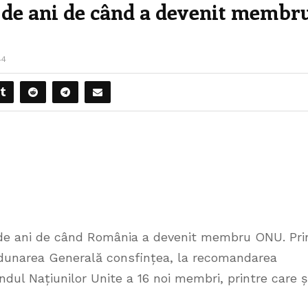
de ani de când a devenit membr
44
 de ani de când România a devenit membru ONU. Pri
Adunarea Generală consfințea, la recomandarea
ândul Națiunilor Unite a 16 noi membri, printre care ș