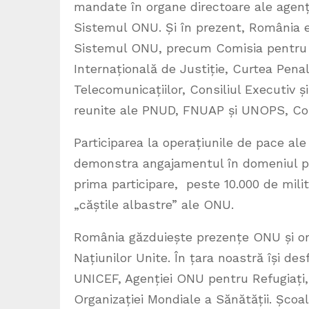
mandate în organe directoare ale agenții
Sistemul ONU. Și în prezent, România es
Sistemul ONU, precum Comisia pentru S
Internațională de Justiție, Curtea Penal
Telecomunicațiilor, Consiliul Executiv ș
reunite ale PNUD, FNUAP și UNOPS, Com
Participarea la operațiunile de pace al
demonstra angajamentul în domeniul păcii
prima participare, peste 10.000 de milit
„căștile albastre” ale ONU.
România găzduiește prezențe ONU și org
Națiunilor Unite. În țara noastră își d
UNICEF, Agenției ONU pentru Refugiați, 
Organizației Mondiale a Sănătății. Școa