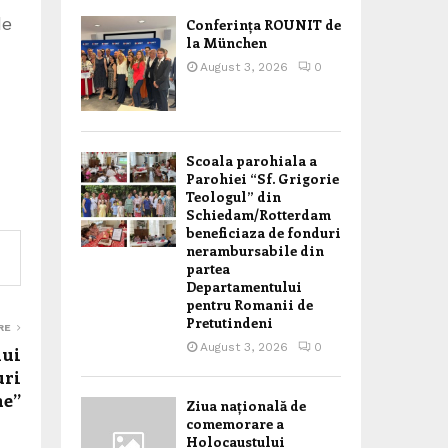
de
Conferința ROUNIT de
la München
August 3, 2026
0
Scoala parohiala a
Parohiei “Sf. Grigorie
Teologul” din
Schiedam/Rotterdam
beneficiaza de fonduri
nerambursabile din
partea
Departamentului
pentru Romanii de
Pretutindeni
RE
August 3, 2026
0
lui
uri
me”
Ziua națională de
comemorare a
Holocaustului