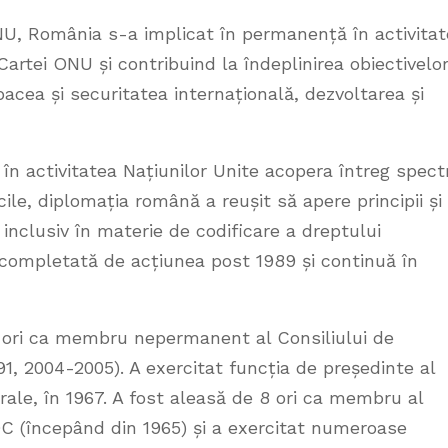
U, România s-a implicat în permanență în activita
artei ONU și contribuind la îndeplinirea obiectivelo
acea și securitatea internațională, dezvoltarea și
în activitatea Națiunilor Unite acopera întreg spect
cile, diplomația română a reușit să apere principii și
inclusiv în materie de codificare a dreptului
 completată de acțiunea post 1989 și continuă în
 ori ca membru nepermanent al Consiliului de
91, 2004-2005). A exercitat funcția de președinte al
rale, în 1967. A fost aleasă de 8 ori ca membru al
C (începând din 1965) și a exercitat numeroase