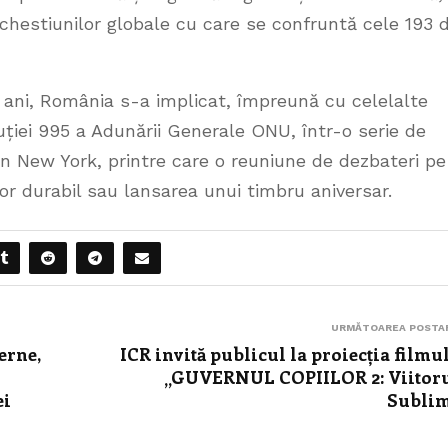
chestiunilor globale cu care se confruntă cele 193 
 ani, România s-a implicat, împreună cu celelalte
ției 995 a Adunării Generale ONU, într-o serie de
n New York, printre care o reuniune de dezbateri pe
or durabil sau lansarea unui timbru aniversar.
URMĂTOAREA POSTA
erne,
ICR invită publicul la proiecția filmu
„GUVERNUL COPIILOR 2: Viitor
ei
Subli