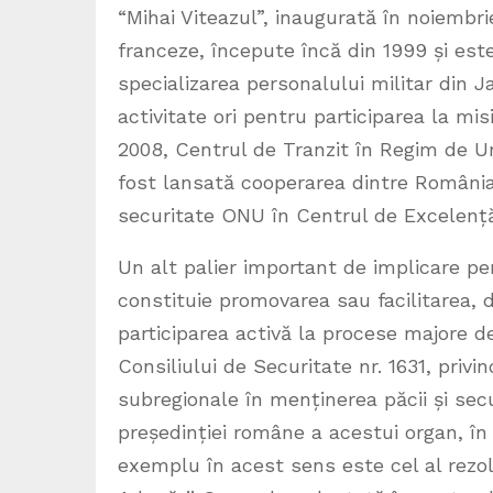
“Mihai Viteazul”, inaugurată în noiembr
franceze, începute încă din 1999 și este
specializarea personalului militar din
activitate ori pentru participarea la mi
2008, Centrul de Tranzit în Regim de Urg
fost lansată cooperarea dintre România 
securitate ONU în Centrul de Excelență 
Un alt palier important de implicare pe
constituie promovarea sau facilitarea, de
participarea activă la procese majore de
Consiliului de Securitate nr. 1631, privi
subregionale în menținerea păcii și secur
președinției române a acestui organ, în
exemplu în acest sens este cel al rezolu