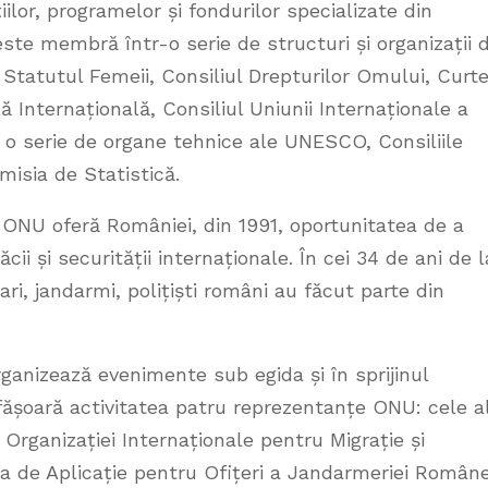
lor, programelor și fondurilor specializate din
te membră într-o serie de structuri și organizații d
tatutul Femeii, Consiliul Drepturilor Omului, Curt
ă Internațională, Consiliul Uniunii Internaționale a
i o serie de organe tehnice ale UNESCO, Consiliile
isia de Statistică.
e ONU oferă României, din 1991, oportunitatea de a
 și securității internaționale. În cei 34 de ani de l
ari, jandarmi, polițiști români au făcut parte din
anizează evenimente sub egida și în sprijinul
esfășoară activitatea patru reprezentanțe ONU: cele a
Organizației Internaționale pentru Migrație și
la de Aplicație pentru Ofițeri a Jandarmeriei Român