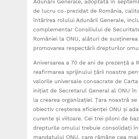
Adunării Generale, adoptată în septembr
de lucru co-prezidat de România, calita
întărirea rolului Adunării Generale, inclu
complementar Consiliului de Securitate,
României la ONU, alături de susținerea p
promovarea respectării drepturilor o
Aniversarea a 70 de ani de prezență a R
reafirmarea sprijinului țării noastre pen
valorile universale consacrate de Cart
inițiat de Secretarul General al ONU în
la crearea organizației. Țara noastră se
obiectiv creșterea eficienței ONU și ad
curente și viitoare. Cei trei piloni de ba
drepturile omului trebuie consolidați î
mandatului ONU, care rămâne cea mai re