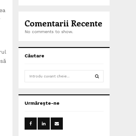
tea
r
Comentarii Recente
No comments to show.
rul
Căutare
 să
S
e
a
S
r
c
E
Urmărește-ne
h
f
A
o
r
R
: