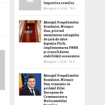
împotriva romilor
August 2, 2026
0
Mesajul Președintelui
României, Nicușor
Dan, privind
menținerea ratingului
de țară de către
Agenția Fitch,
implementarea PNRR
și consolidarea
stabilității economice
August 1, 2026
0
Mesajul Președintelui
României, Nicușor
Dan, transmis cu
prilejul Zilei
Europene de
Comemorare a
Holocaustului
Romilor