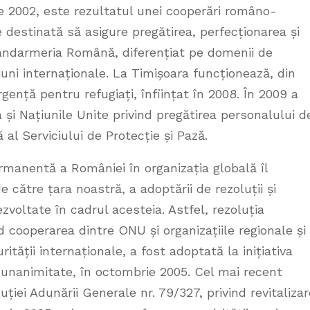
ie 2002, este rezultatul unei cooperări româno-
 destinată să asigure pregătirea, perfecționarea și
 Jandarmeria Română, diferențiat pe domenii de
siuni internaționale. La Timișoara funcționează, din
ență pentru refugiați, înființat în 2008. În 2009 a
și Națiunile Unite privind pregătirea personalului d
al Serviciului de Protecție și Pază.
rmanentă a României în organizația globală îl
 către țara noastră, a adoptării de rezoluții și
zvoltate în cadrul acesteia. Astfel, rezoluția
nd cooperarea dintre ONU și organizațiile regionale și
ității internaționale, a fost adoptată la inițiativa
 unanimitate, în octombrie 2005. Cel mai recent
ției Adunării Generale nr. 79/327, privind revitaliza