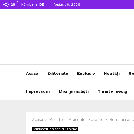
C
Nürnberg, DE
August 6, 2026
20
Acasă
Editoriale
Exclusiv
Noutăți
Se
Impressum
Micii jurnaliști
Trimite mesaj
Acasa
Ministerul Afacerilor Externe
România ani
Ministerul Afacerilor Externe