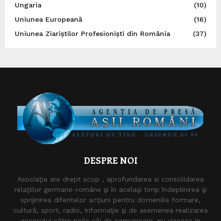
Ungaria
(10)
Uniunea Europeană
(16)
Uniunea Ziariștilor Profesioniști din România
(37)
DESPRE NOI
Asociaţia are drept scop , aprofundarea si consolidarea
relaţiilor germane-române şi în acelaşi timp îndeplinirea şi
sprijinirea diferitelor acţiuni pentru domeniile formare,
cultură, sport, radio, Informaţie şi de asemenea realizarea
accesului către noile căi de comunicare. nu vizeaza in