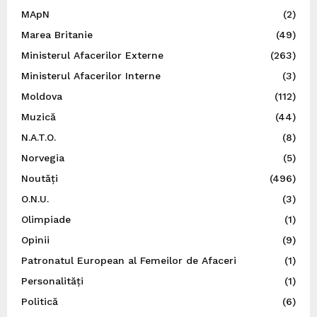
MApN
(2)
Marea Britanie
(49)
Ministerul Afacerilor Externe
(263)
Ministerul Afacerilor Interne
(3)
Moldova
(112)
Muzică
(44)
N.A.T.O.
(8)
Norvegia
(5)
Noutăți
(496)
O.N.U.
(3)
Olimpiade
(1)
Opinii
(9)
Patronatul European al Femeilor de Afaceri
(1)
Personalități
(1)
Politică
(6)