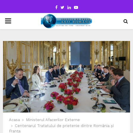
Facebook
Twitter
Linkedin
Youtube
PRIMARY
MENU
Acasa
Ministerul Afacerilor Externe
Centenarul Tratatului de prietenie dintre România și
Franța