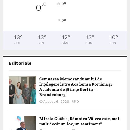
°
C
0
0
°
°
0
13
°
13
°
12
°
13
°
10
°
JOI
VIN
SÂM
DUM
LUN
Editoriale
Semnarea Memorandumului de
Înțelegere între Academia Română și
Academia de Științe Berlin –
Brandenburg
August 6, 2026
0
Mircia Gutău: „Râmnicu Vâlcea este, mai
mult decât un loc, un sentiment”