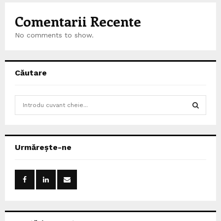
Comentarii Recente
No comments to show.
Căutare
S
e
a
S
r
c
E
Urmărește-ne
h
f
A
o
r
R
:
C