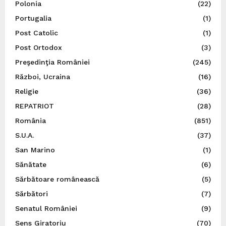
Polonia
(22)
Portugalia
(1)
Post Catolic
(1)
Post Ortodox
(3)
Preşedinţia României
(245)
Război, Ucraina
(16)
Religie
(36)
REPATRIOT
(28)
România
(851)
S.U.A.
(37)
San Marino
(1)
Sănătate
(6)
Sărbătoare românească
(5)
Sărbători
(7)
Senatul României
(9)
Sens Giratoriu
(70)