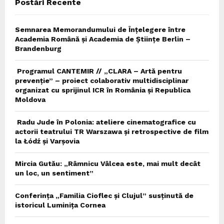
Postări Recente
H
Semnarea Memorandumului de Înțelegere între
Academia Română și Academia de Științe Berlin –
Brandenburg
Programul CANTEMIR // „CLARA – Artă pentru
prevenție” – proiect colaborativ multidisciplinar
organizat cu sprijinul ICR în România și Republica
Moldova
Radu Jude în Polonia: ateliere cinematografice cu
actorii teatrului TR Warszawa și retrospective de film
la Łódź și Varșovia
Mircia Gutău: „Râmnicu Vâlcea este, mai mult decât
un loc, un sentiment”
Conferința „Familia Cioflec și Clujul” susținută de
istoricul Luminița Cornea