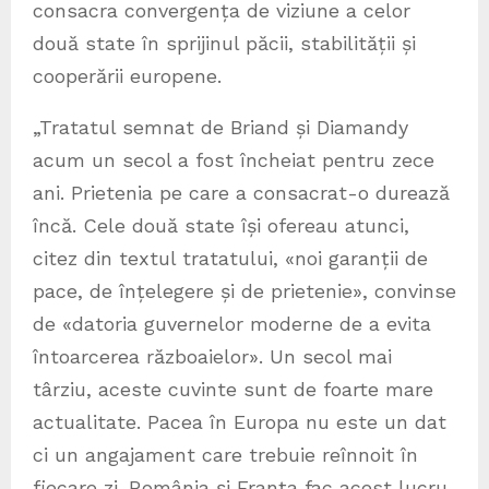
consacra convergența de viziune a celor
două state în sprijinul păcii, stabilității și
cooperării europene.
„Tratatul semnat de Briand și Diamandy
acum un secol a fost încheiat pentru zece
ani. Prietenia pe care a consacrat-o durează
încă. Cele două state își ofereau atunci,
citez din textul tratatului, «noi garanții de
pace, de înțelegere și de prietenie», convinse
de «datoria guvernelor moderne de a evita
întoarcerea războaielor». Un secol mai
târziu, aceste cuvinte sunt de foarte mare
actualitate. Pacea în Europa nu este un dat
ci un angajament care trebuie reînnoit în
fiecare zi. România și Franța fac acest lucru