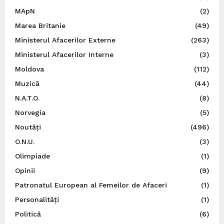
MApN
(2)
Marea Britanie
(49)
Ministerul Afacerilor Externe
(263)
Ministerul Afacerilor Interne
(3)
Moldova
(112)
Muzică
(44)
N.A.T.O.
(8)
Norvegia
(5)
Noutăți
(496)
O.N.U.
(3)
Olimpiade
(1)
Opinii
(9)
Patronatul European al Femeilor de Afaceri
(1)
Personalități
(1)
Politică
(6)