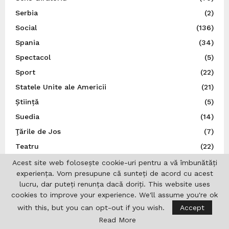
Serbia
(2)
Social
(136)
Spania
(34)
Spectacol
(5)
Sport
(22)
Statele Unite ale Americii
(21)
Știință
(5)
Suedia
(14)
Ţările de Jos
(7)
Teatru
(22)
Traducător autorizat
(1)
Acest site web folosește cookie-uri pentru a vă îmbunătăți
experiența. Vom presupune că sunteți de acord cu acest
Turcia
(3)
lucru, dar puteți renunța dacă doriți. This website uses
Ucraina
(9)
cookies to improve your experience. We'll assume you're ok
Uncategorized
(167)
with this, but you can opt-out if you wish.
Accept
Read More
UNESCO
(3)