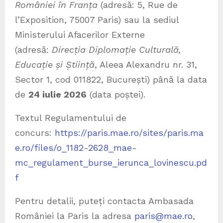
României în Franța
(adresă: 5, Rue de
l’Exposition, 75007 Paris) sau la sediul
Ministerului Afacerilor Externe
(adresă:
Direcția Diplomație Culturală,
Educație și Știință
, Aleea Alexandru nr. 31,
Sector 1, cod 011822, București) până la data
de
24
iulie 2026
(data poștei).
Textul Regulamentului de
concurs:
https://paris.mae.ro/sites/paris.ma
e.ro/files/o_1182-2628_mae-
mc_regulament_burse_ierunca_lovinescu.pd
f
Pentru detalii, puteți contacta Ambasada
României la Paris la adresa
paris@mae.ro
,