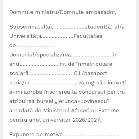
Domnule ministru/Domnule ambasador,
Subsemnatul(a), ……………….student(ă) al/a
Universității…………………Facultatea
de…………………….
Domeniul/specializarea………………………în
anul…………………….nr. de înmatriculare
școlară………………………. C.I./pașaport
seria/nr. ………………………, vă rog să binevoiți
a-mi aproba înscrierea la concursul pentru
atribuirea bursei „Ierunca-Lovinescu”
acordată de Ministerul Afacerilor Externe,
pentru anul universitar 2026/2027.
Expunere de motive……………………………….