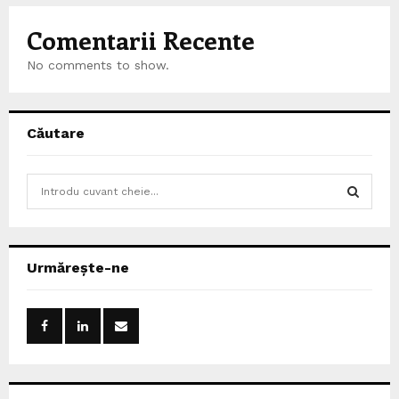
Comentarii Recente
No comments to show.
Căutare
S
e
a
S
r
c
E
Urmărește-ne
h
f
A
o
r
R
:
C