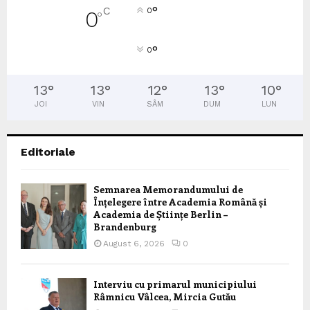
°
C
0
0
°
°
0
13
°
13
°
12
°
13
°
10
°
JOI
VIN
SÂM
DUM
LUN
Editoriale
Semnarea Memorandumului de
Înțelegere între Academia Română și
Academia de Științe Berlin –
Brandenburg
August 6, 2026
0
Interviu cu primarul municipiului
Râmnicu Vâlcea, Mircia Gutău