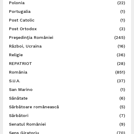
Polonia
(22)
Portugalia
(1)
Post Catolic
(1)
Post Ortodox
(3)
Preşedinţia României
(245)
Război, Ucraina
(16)
Religie
(36)
REPATRIOT
(28)
România
(851)
S.U.A.
(37)
San Marino
(1)
Sănătate
(6)
Sărbătoare românească
(5)
Sărbători
(7)
Senatul României
(9)
Sens Giratoriu
(70)