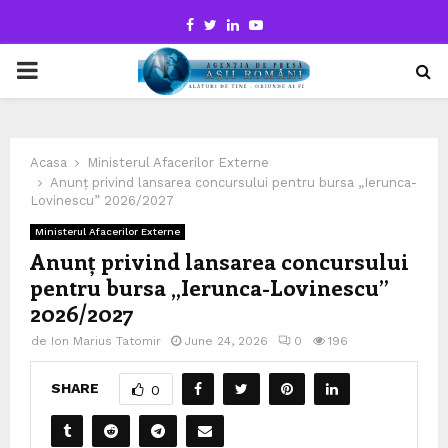
Facebook
Twitter
Linkedin
Youtube
PRIMARY
MENU
Acasa
Ministerul Afacerilor Externe
Anunț privind lansarea concursului pentru bursa „Ierunca-
Lovinescu” 2026/2027
Ministerul Afacerilor Externe
Anunț privind lansarea concursului
pentru bursa „Ierunca-Lovinescu”
2026/2027
de
Ion Marius Tatomir
June 24, 2026
0
196
SHARE
0