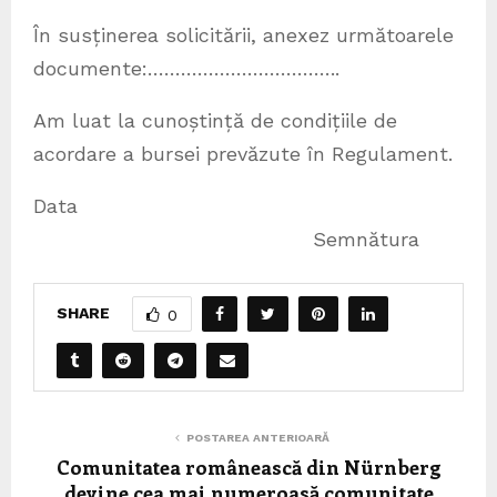
În susținerea solicitării, anexez următoarele
documente:……………………………..
Am luat la cunoștință de condițiile de
acordare a bursei prevăzute în Regulament.
Data
Semnătura
SHARE
0
POSTAREA ANTERIOARĂ
Comunitatea românească din Nürnberg
devine cea mai numeroasă comunitate