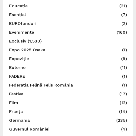
Educație
(31)
Esențial
(7)
EUROfonduri
(2)
Evenimente
(160)
Exclusiv
(1,530)
Expo 2025 Osaka
(1)
Expoziție
(9)
Externe
(11)
FADERE
(1)
Federația Felină Felis România
(1)
Festival
(17)
Film
(12)
Franța
(14)
Germania
(235)
Guvernul României
(4)