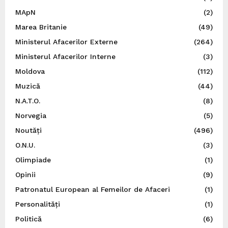
MApN
(2)
Marea Britanie
(49)
Ministerul Afacerilor Externe
(264)
Ministerul Afacerilor Interne
(3)
Moldova
(112)
Muzică
(44)
N.A.T.O.
(8)
Norvegia
(5)
Noutăți
(496)
O.N.U.
(3)
Olimpiade
(1)
Opinii
(9)
Patronatul European al Femeilor de Afaceri
(1)
Personalități
(1)
Politică
(6)