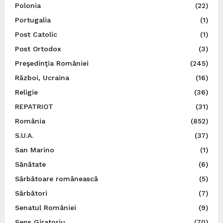
Polonia
(22)
Portugalia
(1)
Post Catolic
(1)
Post Ortodox
(3)
Preşedinţia României
(245)
Război, Ucraina
(16)
Religie
(36)
REPATRIOT
(31)
România
(852)
S.U.A.
(37)
San Marino
(1)
Sănătate
(6)
Sărbătoare românească
(5)
Sărbători
(7)
Senatul României
(9)
Sens Giratoriu
(70)