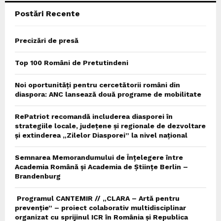
Postări Recente
H
Precizări de presă
Top 100 Români de Pretutindeni
Noi oportunități pentru cercetătorii români din
diaspora: ANC lansează două programe de mobilitate
RePatriot recomandă includerea diasporei în
strategiile locale, județene și regionale de dezvoltare
și extinderea „Zilelor Diasporei” la nivel național
Semnarea Memorandumului de Înțelegere între
Academia Română și Academia de Științe Berlin –
Brandenburg
Programul CANTEMIR // „CLARA – Artă pentru
prevenție” – proiect colaborativ multidisciplinar
organizat cu sprijinul ICR în România și Republica