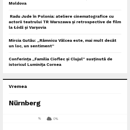
Moldova
Radu Jude în Polonia: ateliere cinematografice cu
actorii teatrului TR Warszawa și retrospective de film
la Łódź și Varșovia
Mircia Gutău: „Râmnicu Vâlcea este, mai mult decât
un loc, un sentiment”
Conferința „Familia Cioflec și Clujul” susținută de
istoricul Luminița Cornea
Vremea
Nürnberg
%
0%