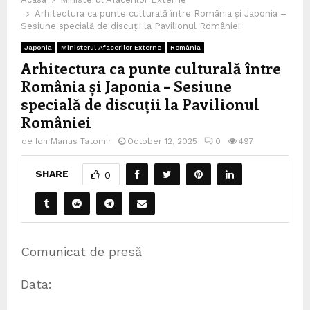
Arhitectura ca punte culturală între România și Japonia –
Sesiune specială de discuții la Pavilionul României
Japonia
Ministerul Afacerilor Externe
România
Arhitectura ca punte culturală între
România și Japonia – Sesiune
specială de discuții la Pavilionul
României
de
Ion Marius Tatomir
October 12, 2025
0
497
SHARE
0
Comunicat de presă
Data: