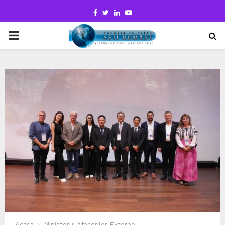
Facebook
Twitter
Linkedin
Youtube
PRIMARY
MENU
Acasa
Ministerul Afacerilor Externe