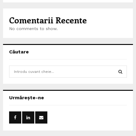
Comentarii Recente
No comments to show.
Căutare
S
e
a
S
r
c
E
Urmărește-ne
h
f
A
o
r
R
:
C