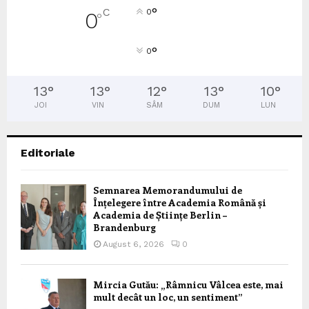
°
C
0
0
°
°
0
13
°
13
°
12
°
13
°
10
°
JOI
VIN
SÂM
DUM
LUN
Editoriale
Semnarea Memorandumului de
Înțelegere între Academia Română și
Academia de Științe Berlin –
Brandenburg
August 6, 2026
0
Mircia Gutău: „Râmnicu Vâlcea este, mai
mult decât un loc, un sentiment”