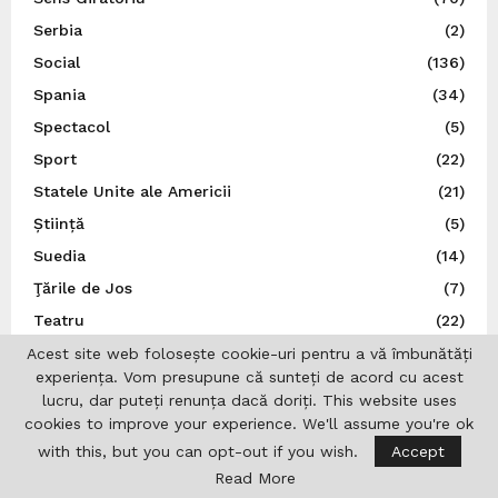
Serbia
(2)
Social
(136)
Spania
(34)
Spectacol
(5)
Sport
(22)
Statele Unite ale Americii
(21)
Știință
(5)
Suedia
(14)
Ţările de Jos
(7)
Teatru
(22)
Traducător autorizat
(1)
Acest site web folosește cookie-uri pentru a vă îmbunătăți
experiența. Vom presupune că sunteți de acord cu acest
Turcia
(3)
lucru, dar puteți renunța dacă doriți. This website uses
Ucraina
(9)
cookies to improve your experience. We'll assume you're ok
Uncategorized
(167)
with this, but you can opt-out if you wish.
Accept
Read More
UNESCO
(3)