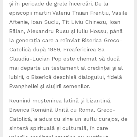
și în perioade de grele încercări. De la
episcopii martiri Valeriu Traian Frențiu, Vasile
Aftenie, Ioan Suciu, Tit Liviu Chinezu, Ioan
Bălan, Alexandru Rusu și Iuliu Hossu, până
la generația care a reînviat Biserica Greco-
Catolică după 1989, Preafericirea Sa
Claudiu-Lucian Pop este chemat să ducă
mai departe un testament al credinței și al
iubirii, o Biserică deschisă dialogului, fidelă
Evangheliei și slujirii semenilor.
Reunind moștenirea latină și bizantină,
Biserica Română Unită cu Roma, Greco-
Catolică, a adus cu sine un suflu curajos, de
sinteză spirituală și culturală, în care