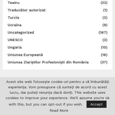
Teatru
(22)
Traducător autorizat
(1)
Turcia
(3)
Ucraina
(9)
Uncategorized
(167)
UNESCO
(3)
Ungaria
(10)
Uniunea Europeană
(16)
Uniunea Ziariștilor Profesioniști din România
(37)
Acest site web folosește cookie-uri pentru a vă îmbunătăți
experiența. Vom presupune că sunteți de acord cu acest
lucru, dar puteți renunța dacă doriți. This website uses
cookies to improve your experience. We'll assume you're ok
with this, but you can opt-out if you wish.
Accept
Read More