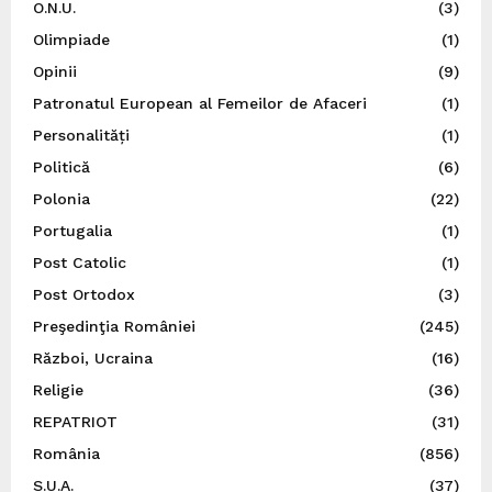
O.N.U.
(3)
Olimpiade
(1)
Opinii
(9)
Patronatul European al Femeilor de Afaceri
(1)
Personalități
(1)
Politică
(6)
Polonia
(22)
Portugalia
(1)
Post Catolic
(1)
Post Ortodox
(3)
Preşedinţia României
(245)
Război, Ucraina
(16)
Religie
(36)
REPATRIOT
(31)
România
(856)
S.U.A.
(37)