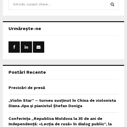
S
e
a
S
r
c
E
Urmărește-ne
h
f
A
o
r
R
:
C
Postări Recente
H
Precizări de presă
„Violin Star” – turneu susținut în China de violonista
Diana Jipa și pianistul Ștefan Doniga
Conferința „Republica Moldova la 35 de ani de
Independență: «Lecția de rusă» în dialog public”, la