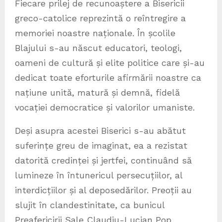
Fiecare prilej de recunoaștere a Bisericii
greco-catolice reprezintă o reîntregire a
memoriei noastre naționale. În școlile
Blajului s-au născut educatori, teologi,
oameni de cultură și elite politice care și-au
dedicat toate eforturile afirmării noastre ca
națiune unită, matură și demnă, fidelă
vocației democratice și valorilor umaniste.
Deși asupra acestei Biserici s-au abătut
suferințe greu de imaginat, ea a rezistat
datorită credinței și jertfei, continuând să
lumineze în întunericul persecuțiilor, al
interdicțiilor și al deposedărilor. Preoții au
slujit în clandestinitate, ca bunicul
Preafericirii Sale Claudiu-Lucian Pop,