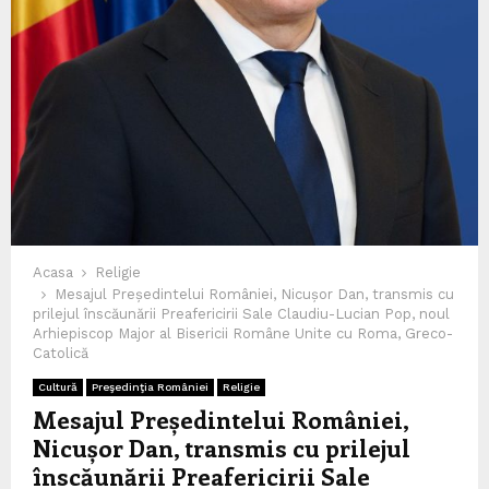
Acasa
Religie
Mesajul Președintelui României, Nicușor Dan, transmis cu
prilejul înscăunării Preafericirii Sale Claudiu-Lucian Pop, noul
Arhiepiscop Major al Bisericii Române Unite cu Roma, Greco-
Catolică
Cultură
Preşedinţia României
Religie
Mesajul Președintelui României,
Nicușor Dan, transmis cu prilejul
înscăunării Preafericirii Sale