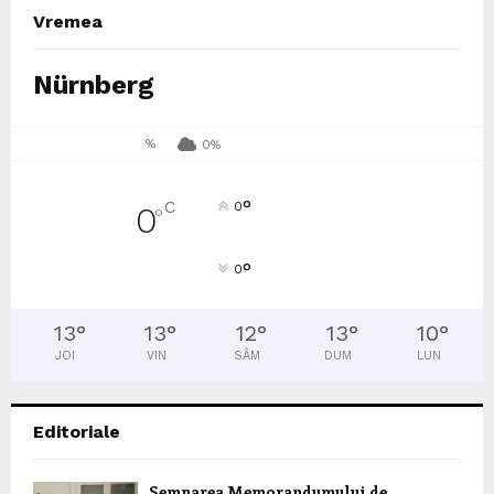
Vremea
Nürnberg
%
0%
°
C
0
0
°
°
0
13
°
13
°
12
°
13
°
10
°
JOI
VIN
SÂM
DUM
LUN
Editoriale
Semnarea Memorandumului de