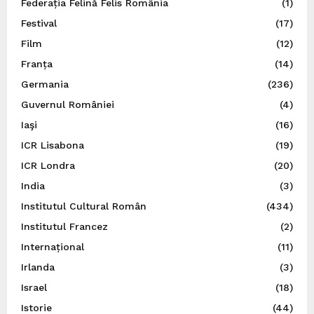
Federația Felină Felis România
(1)
Festival
(17)
Film
(12)
Franța
(14)
Germania
(236)
Guvernul României
(4)
Iaşi
(16)
ICR Lisabona
(19)
ICR Londra
(20)
India
(3)
Institutul Cultural Român
(434)
Institutul Francez
(2)
Internațional
(11)
Irlanda
(3)
Israel
(18)
Istorie
(44)