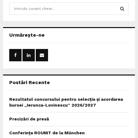
S
e
a
S
r
c
E
Urmărește-ne
h
f
A
o
r
R
:
C
Postări Recente
H
Rezultatul concursului pentru selecția și acordarea
bursei „Ierunca-Lovinescu” 2026/2027
Precizări de presă
Conferința ROUNIT de la München