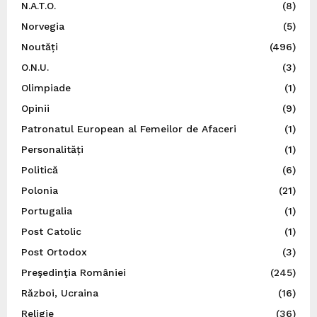
N.A.T.O.
(8)
Norvegia
(5)
Noutăți
(496)
O.N.U.
(3)
Olimpiade
(1)
Opinii
(9)
Patronatul European al Femeilor de Afaceri
(1)
Personalități
(1)
Politică
(6)
Polonia
(21)
Portugalia
(1)
Post Catolic
(1)
Post Ortodox
(3)
Preşedinţia României
(245)
Război, Ucraina
(16)
Religie
(36)