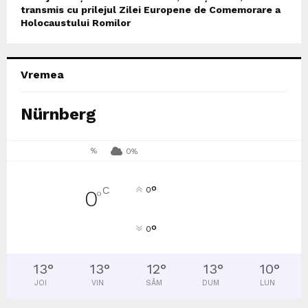
transmis cu prilejul Zilei Europene de Comemorare a
Holocaustului Romilor
Vremea
Nürnberg
%
0%
°
C
0
0
°
°
0
13
°
13
°
12
°
13
°
10
°
JOI
VIN
SÂM
DUM
LUN