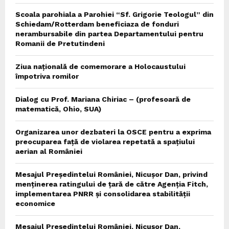
Scoala parohiala a Parohiei “Sf. Grigorie Teologul” din
Schiedam/Rotterdam beneficiaza de fonduri
nerambursabile din partea Departamentului pentru
Romanii de Pretutindeni
Ziua națională de comemorare a Holocaustului
împotriva romilor
Dialog cu Prof. Mariana Chiriac – (profesoară de
matematică, Ohio, SUA)
Organizarea unor dezbateri la OSCE pentru a exprima
preocuparea față de violarea repetată a spațiului
aerian al României
Mesajul Președintelui României, Nicușor Dan, privind
menținerea ratingului de țară de către Agenția Fitch,
implementarea PNRR și consolidarea stabilității
economice
Mesajul Președintelui României, Nicușor Dan,