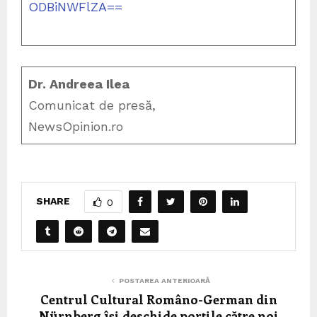
ODBiNWFlZA==
Dr. Andreea Ilea
Comunicat de presă,
NewsOpinion.ro
SHARE
0
POSTAREA ANTERIOARĂ
Centrul Cultural Româno-German din
Nürnberg își deschide porțile către noi