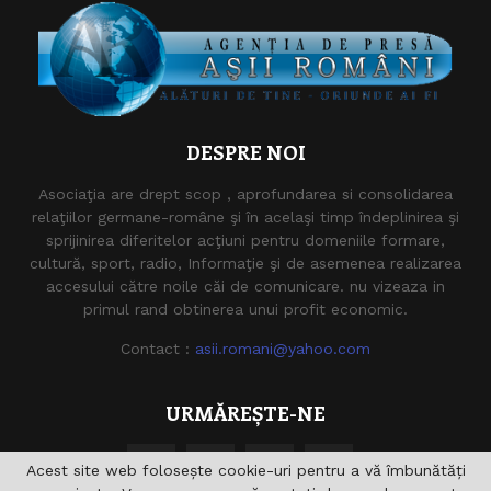
DESPRE NOI
Asociaţia are drept scop , aprofundarea si consolidarea
relaţiilor germane-române şi în acelaşi timp îndeplinirea şi
sprijinirea diferitelor acţiuni pentru domeniile formare,
cultură, sport, radio, Informaţie şi de asemenea realizarea
accesului către noile căi de comunicare. nu vizeaza in
primul rand obtinerea unui profit economic.
Contact :
asii.romani@yahoo.com
URMĂREȘTE-NE
Acest site web folosește cookie-uri pentru a vă îmbunătăți