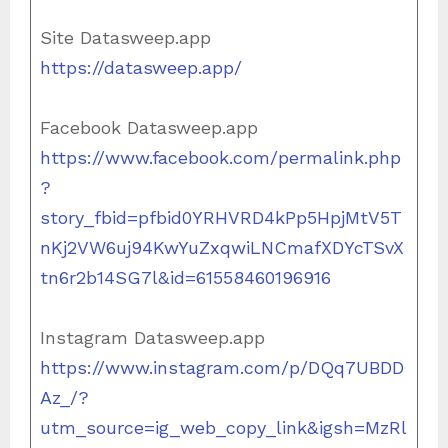
Site Datasweep.app
https://datasweep.app/
Facebook Datasweep.app
https://www.facebook.com/permalink.php
?
story_fbid=pfbid0YRHVRD4kPp5HpjMtV5T
nKj2VW6uj94KwYuZxqwiLNCmafXDYcTSvX
tn6r2b14SG7l&id=61558460196916
Instagram Datasweep.app
https://www.instagram.com/p/DQq7UBDD
Az_/?
utm_source=ig_web_copy_link&igsh=MzRl