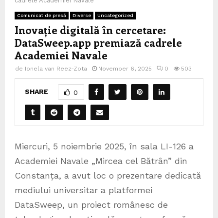
cadrele Academiei Navale
Comunicat de presă
Diverse
Uncategorized
Inovație digitală în cercetare:
DataSweep.app premiază cadrele
Academiei Navale
de
Ionela van Reez-Zota
November 6, 2025
0
503
SHARE
0
Miercuri, 5 noiembrie 2025, în sala LI-126 a
Academiei Navale „Mircea cel Bătrân” din
Constanța, a avut loc o prezentare dedicată
mediului universitar a platformei
DataSweep, un proiect românesc de