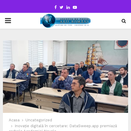
Facebook
Twitter
Linkedin
Youtube
PRIMARY
MENU
Acasa
Uncategorized
Inovație digitală în cercetare: DataSweep.app premiază