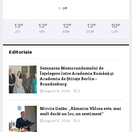
°
0
13
°
13
°
12
°
13
°
10
°
JOI
VIN
SÂM
DUM
LUN
Editoriale
Semnarea Memorandumului de
Înțelegere între Academia Română și
Academia de Științe Berlin –
Brandenburg
August 6, 2026
0
Mircia Gutău: „Râmnicu Vâlcea este, mai
mult decât un loc, un sentiment”
August 6, 2026
0