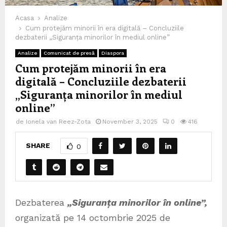
Acasa
Analize
Cum protejăm minorii în era digitală – Concluziile
dezbaterii „Siguranța minorilor în mediul online”
Analize
Comunicat de presă
Diaspora
Cum protejăm minorii în era
digitală – Concluziile dezbaterii
„Siguranța minorilor în mediul
online”
de
Ionela van Reez-Zota
November 3, 2025
0
416
SHARE
0
Dezbaterea
„Siguranța minorilor în online”,
organizată pe 14 octombrie 2025 de