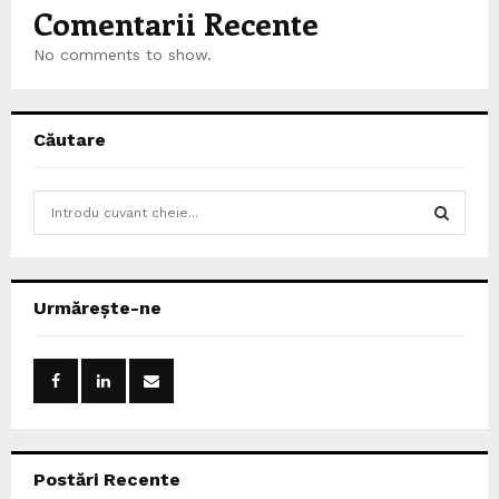
Comentarii Recente
No comments to show.
Căutare
S
e
a
S
r
c
E
Urmărește-ne
h
f
A
o
r
R
:
C
Postări Recente
H