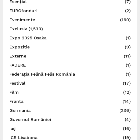
Esențial
(7)
EUROfonduri
(2)
Evenimente
(160)
Exclusiv
(1,530)
Expo 2025 Osaka
(1)
Expoziție
(9)
Externe
(11)
FADERE
(1)
Federația Felină Felis România
(1)
Festival
(17)
Film
(12)
Franța
(14)
Germania
(236)
Guvernul României
(4)
Iaşi
(16)
ICR Lisabona
(19)