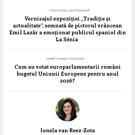
POSTAREA ANTERIOARĂ
Vernisajul expoziției „Tradiție și
actualitate”, semnată de pictorul vrâncean
Emil Lazăr a emoționat publicul spaniol din
La Sénia
URMĂTOAREA POSTARE
Cum au votat europarlamentarii români
bugetul Uniunii Europene pentru anul
2026?
Ionela van Reez-Zota