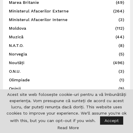
Marea Britanie
(49)
Ministerul Afacerilor Externe
(264)
Ministerul Afacerilor Interne
(3)
Moldova
(112)
Muzică
(44)
N.A.T.O.
(8)
Norvegia
(5)
Noutăți
(496)
O.N.U.
(3)
Olimpiade
(1)
Opinii
(9)
Acest site web folosește cookie-uri pentru a vă îmbunătăți
Patronatul European al Femeilor de Afaceri
(1)
experiența. Vom presupune că sunteți de acord cu acest
Personalități
(1)
lucru, dar puteți renunța dacă doriți. This website uses
cookies to improve your experience. We'll assume you're ok
Politică
(6)
with this, but you can opt-out if you wish.
Accept
Polonia
(22)
Read More
Portugalia
(1)