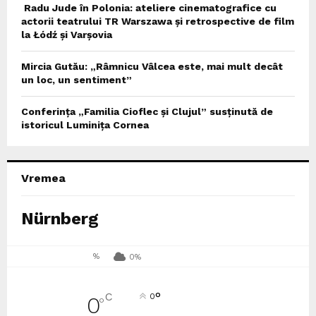
Radu Jude în Polonia: ateliere cinematografice cu
actorii teatrului TR Warszawa și retrospective de film
la Łódź și Varșovia
Mircia Gutău: „Râmnicu Vâlcea este, mai mult decât
un loc, un sentiment”
Conferința „Familia Cioflec și Clujul” susținută de
istoricul Luminița Cornea
Vremea
Nürnberg
%
0%
°
C
0
0
°