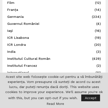
Film
(12)
Franța
(14)
Germania
(234)
Guvernul României
(4)
Iaşi
(16)
ICR Lisabona
(19)
ICR Londra
(20)
India
(3)
Institutul Cultural Român
(429)
Institutul Francez
(2)
Internațional
(11)
Acest site web folosește cookie-uri pentru a vă îmbunătăți
Irlanda
(3)
experiența. Vom presupune că sunteți de acord cu acest
Israel
(18)
lucru, dar puteți renunța dacă doriți. This website uses
cookies to improve your experience. We'll assume you're ok
Istorie
(43)
with this, but you can opt-out if you wish.
Accept
Italia
(79)
Read More
Japonia
(14)