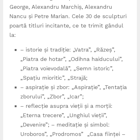
George, Alexandru Marchiș, Alexandru
Nancu și Petre Marian. Cele 30 de sculpturi
poartă titluri incitante, ce te trimit gândul
la:
– istorie și tradiție: „Vatra”, „Răzeș”,
„Piatra de hotar”, „Odihna haiducului”,
„Piatra voievodală”, „Semn istoric”,
„Spațiu mioritic”, „Strajă;
– aspirație și zbor: „Aspirație”, „Tentația
zborului”, „Zbor”, „Icar”;
– reflecție asupra vieții și a morții:
„Eterna trecere”, „Unghiul vieții”,
„Devenire”; – meditație și simbol:
Uroboros”, „Prodromos” „Casa ființei –