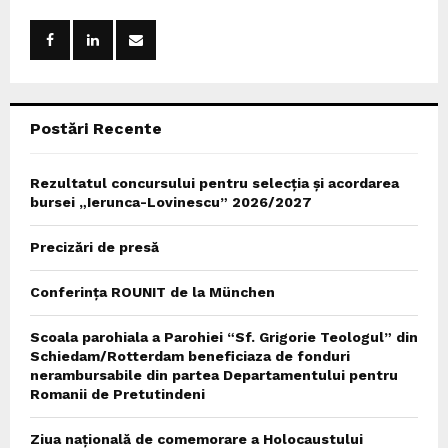
f
A
o
r
R
:
C
Postări Recente
H
Rezultatul concursului pentru selecția și acordarea
bursei „Ierunca-Lovinescu” 2026/2027
Precizări de presă
Conferința ROUNIT de la München
Scoala parohiala a Parohiei “Sf. Grigorie Teologul” din
Schiedam/Rotterdam beneficiaza de fonduri
nerambursabile din partea Departamentului pentru
Romanii de Pretutindeni
Ziua națională de comemorare a Holocaustului