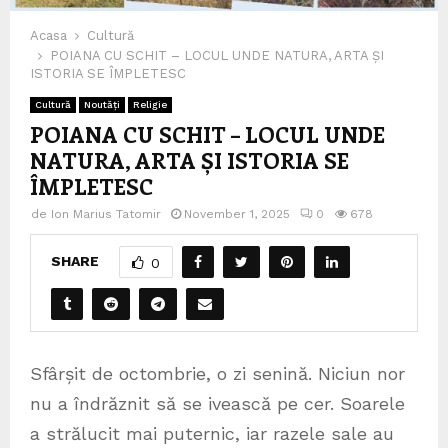
Acasa
Cultură
POIANA CU SCHIT – LOCUL UNDE NATURA, ARTA ȘI
ISTORIA SE ÎMPLETESC
Cultură
Noutăți
Religie
POIANA CU SCHIT – LOCUL UNDE
NATURA, ARTA ȘI ISTORIA SE
ÎMPLETESC
de
Ion Marius Tatomir
November 1, 2025
0
678
SHARE
0
Sfârșit de octombrie, o zi senină. Niciun nor
nu a îndrăznit să se ivească pe cer. Soarele
a strălucit mai puternic, iar razele sale au