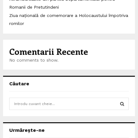
Romanii de Pretutindeni
Ziua națională de comemorare a Holocaustului împotriva
romilor
Comentarii Recente
No comments to show.
Căutare
S
e
a
S
r
c
E
Urmărește-ne
h