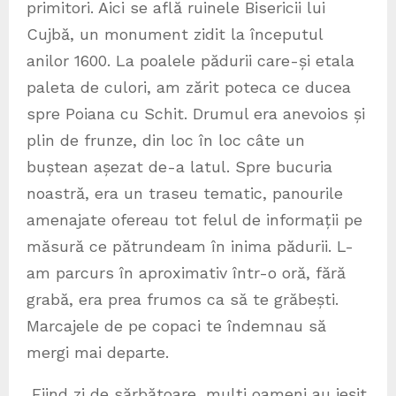
primitori. Aici se află ruinele Bisericii lui
Cujbă, un monument zidit la începutul
anilor 1600. La poalele pădurii care-și etala
paleta de culori, am zărit poteca ce ducea
spre Poiana cu Schit. Drumul era anevoios și
plin de frunze, din loc în loc câte un
buștean așezat de-a latul. Spre bucuria
noastră, era un traseu tematic, panourile
amenajate ofereau tot felul de informații pe
măsură ce pătrundeam în inima pădurii. L-
am parcurs în aproximativ într-o oră, fără
grabă, era prea frumos ca să te grăbești.
Marcajele de pe copaci te îndemnau să
mergi mai departe.
Fiind zi de sărbătoare, mulți oameni au ieșit