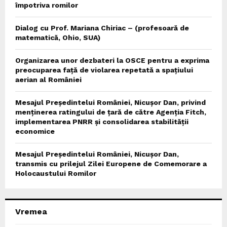
împotriva romilor
Dialog cu Prof. Mariana Chiriac – (profesoară de
matematică, Ohio, SUA)
Organizarea unor dezbateri la OSCE pentru a exprima
preocuparea față de violarea repetată a spațiului
aerian al României
Mesajul Președintelui României, Nicușor Dan, privind
menținerea ratingului de țară de către Agenția Fitch,
implementarea PNRR și consolidarea stabilității
economice
Mesajul Președintelui României, Nicușor Dan,
transmis cu prilejul Zilei Europene de Comemorare a
Holocaustului Romilor
Vremea