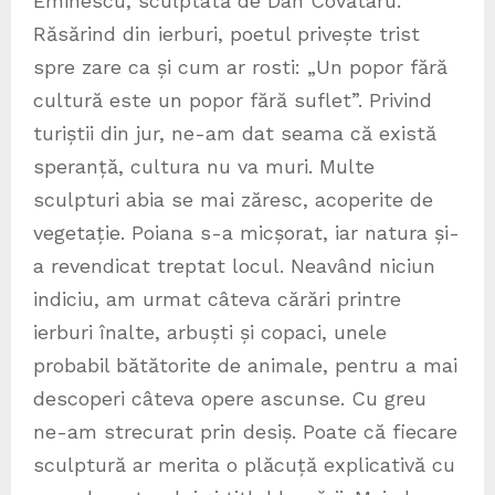
Eminescu, sculptată de Dan Covătaru.
Răsărind din ierburi, poetul privește trist
spre zare ca și cum ar rosti: „Un popor fără
cultură este un popor fără suflet”. Privind
turiștii din jur, ne-am dat seama că există
speranță, cultura nu va muri. Multe
sculpturi abia se mai zăresc, acoperite de
vegetație. Poiana s-a micșorat, iar natura și-
a revendicat treptat locul. Neavând niciun
indiciu, am urmat câteva cărări printre
ierburi înalte, arbuști și copaci, unele
probabil bătătorite de animale, pentru a mai
descoperi câteva opere ascunse. Cu greu
ne-am strecurat prin desiș. Poate că fiecare
sculptură ar merita o plăcuță explicativă cu