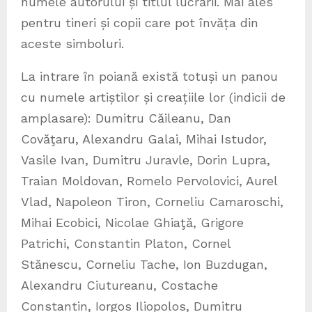
numele autorului și titlul lucrării. Mai ales
pentru tineri și copii care pot învăța din
aceste simboluri.
La intrare în poiană există totuși un panou
cu numele artiștilor și creațiile lor (indicii de
amplasare): Dumitru Căileanu, Dan
Covăţaru, Alexandru Galai, Mihai Istudor,
Vasile Ivan, Dumitru Juravle, Dorin Lupra,
Traian Moldovan, Romelo Pervolovici, Aurel
Vlad, Napoleon Tiron, Corneliu Camaroschi,
Mihai Ecobici, Nicolae Ghiaţă, Grigore
Patrichi, Constantin Platon, Cornel
Stănescu, Corneliu Tache, Ion Buzdugan,
Alexandru Ciutureanu, Costache
Constantin, Iorgos Iliopolos, Dumitru