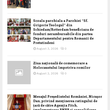
Scoala parohiala a Parohiei “Sf.
Grigorie Teologul” din
Schiedam/Rotterdam beneficiaza de
fonduri nerambursabile din partea
Departamentului pentru Romanii de
Pretutindeni
August 3, 2026
0
Ziua națională de comemorare a
Holocaustului împotriva romilor
August 2, 2026
0
Mesajul Președintelui României, Nicușor
Dan, privind menținerea ratingului de
țară de către Agenția Fitch,
implementarea PNRR și consolidarea