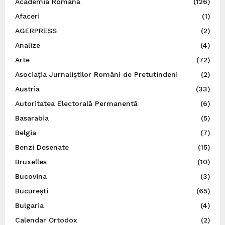
Academia Română
(126)
Afaceri
(1)
AGERPRESS
(2)
Analize
(4)
Arte
(72)
Asociația Jurnaliștilor Români de Pretutindeni
(2)
Austria
(33)
Autoritatea Electorală Permanentă
(6)
Basarabia
(5)
Belgia
(7)
Benzi Desenate
(15)
Bruxelles
(10)
Bucovina
(3)
București
(65)
Bulgaria
(4)
Calendar Ortodox
(2)