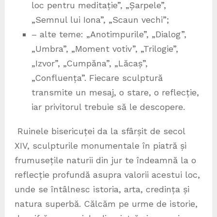
loc pentru meditație”, „Șarpele”,
„Semnul lui Iona”, „Scaun vechi”;
– alte teme: „Anotimpurile”, „Dialog”,
„Umbra”, „Moment votiv”, „Trilogie”,
„Izvor”, „Cumpăna”, „Lăcaș”,
„Confluența”. Fiecare sculptură
transmite un mesaj, o stare, o reflecție,
iar privitorul trebuie să le descopere.
Ruinele bisericuței da la sfârșit de secol
XIV, sculpturile monumentale în piatră și
frumusețile naturii din jur te îndeamnă la o
reflecție profundă asupra valorii acestui loc,
unde se întâlnesc istoria, arta, credința și
natura superbă. Călcăm pe urme de istorie,