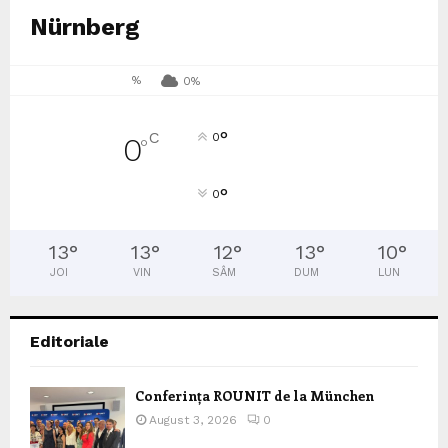
Nürnberg
%
0%
°
C
0
0
°
°
0
13
°
13
°
12
°
13
°
10
°
JOI
VIN
SÂM
DUM
LUN
Editoriale
Conferința ROUNIT de la München
August 3, 2026
0