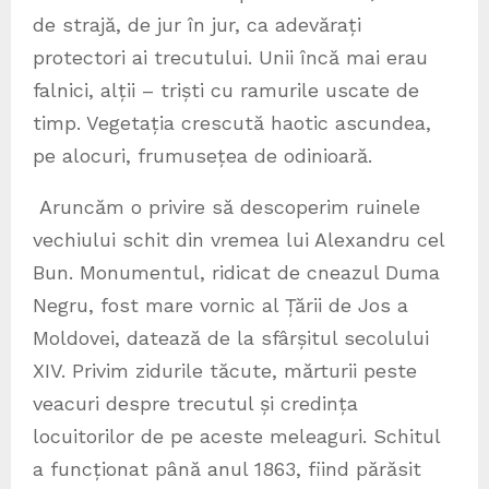
de strajă, de jur în jur, ca adevărați
protectori ai trecutului. Unii încă mai erau
falnici, alții – triști cu ramurile uscate de
timp. Vegetația crescută haotic ascundea,
pe alocuri, frumusețea de odinioară.
Aruncăm o privire să descoperim ruinele
vechiului schit din vremea lui Alexandru cel
Bun. Monumentul, ridicat de cneazul Duma
Negru, fost mare vornic al Țării de Jos a
Moldovei, datează de la sfârșitul secolului
XIV. Privim zidurile tăcute, mărturii peste
veacuri despre trecutul și credința
locuitorilor de pe aceste meleaguri. Schitul
a funcționat până anul 1863, fiind părăsit