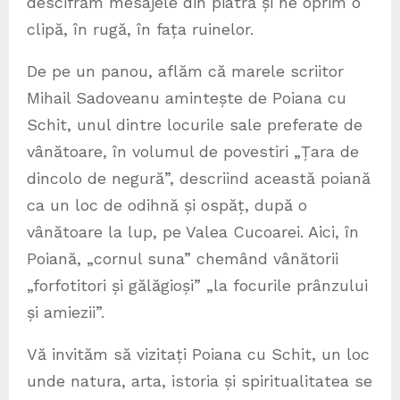
descifrăm mesajele din piatră și ne oprim o
clipă, în rugă, în fața ruinelor.
De pe un panou, aflăm că marele scriitor
Mihail Sadoveanu amintește de Poiana cu
Schit, unul dintre locurile sale preferate de
vânătoare, în volumul de povestiri „Țara de
dincolo de negură”, descriind această poiană
ca un loc de odihnă și ospăț, după o
vânătoare la lup, pe Valea Cucoarei. Aici, în
Poiană, „cornul suna” chemând vânătorii
„forfotitori și gălăgioși” „la focurile prânzului
și amiezii”.
Vă invităm să vizitați Poiana cu Schit, un loc
unde natura, arta, istoria și spiritualitatea se