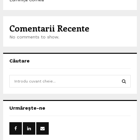
Comentarii Recente
No comments to show.
Căutare
S
e
a
S
r
c
E
Urmărește-ne
h
f
A
o
r
R
: