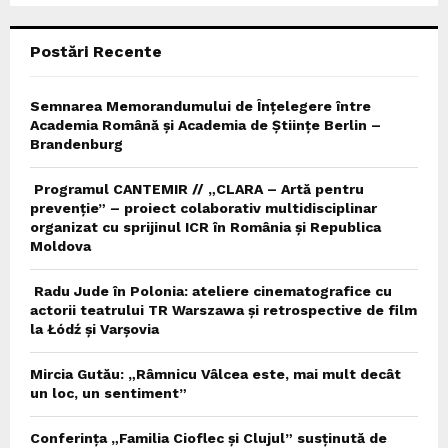
C
Postări Recente
H
Semnarea Memorandumului de Înțelegere între
Academia Română și Academia de Științe Berlin –
Brandenburg
Programul CANTEMIR // „CLARA – Artă pentru
prevenție” – proiect colaborativ multidisciplinar
organizat cu sprijinul ICR în România și Republica
Moldova
Radu Jude în Polonia: ateliere cinematografice cu
actorii teatrului TR Warszawa și retrospective de film
la Łódź și Varșovia
Mircia Gutău: „Râmnicu Vâlcea este, mai mult decât
un loc, un sentiment”
Conferința „Familia Cioflec și Clujul” susținută de