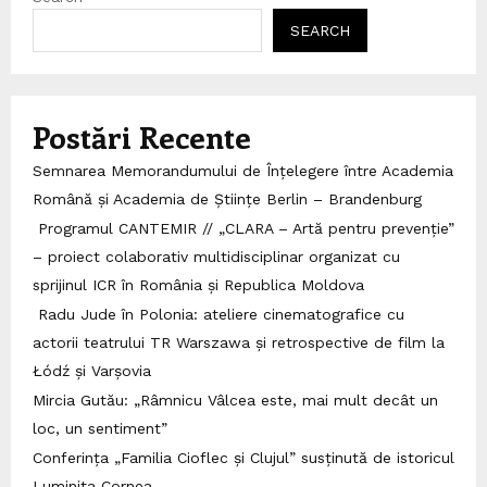
SEARCH
Postări Recente
Semnarea Memorandumului de Înțelegere între Academia
Română și Academia de Științe Berlin – Brandenburg
Programul CANTEMIR // „CLARA – Artă pentru prevenție”
– proiect colaborativ multidisciplinar organizat cu
sprijinul ICR în România și Republica Moldova
Radu Jude în Polonia: ateliere cinematografice cu
actorii teatrului TR Warszawa și retrospective de film la
Łódź și Varșovia
Mircia Gutău: „Râmnicu Vâlcea este, mai mult decât un
loc, un sentiment”
Conferința „Familia Cioflec și Clujul” susținută de istoricul
Luminița Cornea