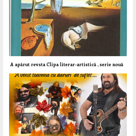
A apărut revsta Clipa literar-artistică , serie nouă