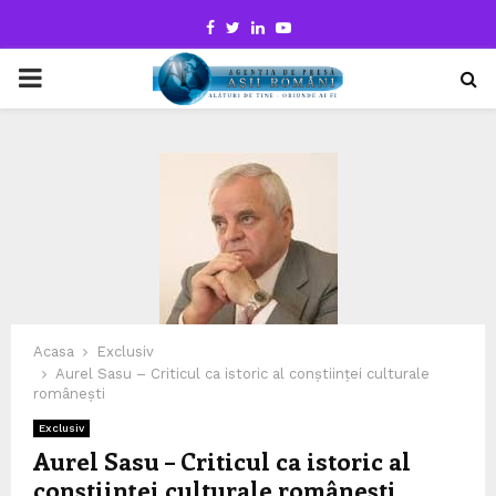
Facebook
Twitter
Linkedin
Youtube
PRIMARY
MENU
Acasa
Exclusiv
Aurel Sasu – Criticul ca istoric al conștiinței culturale
românești
Exclusiv
Aurel Sasu – Criticul ca istoric al
conștiinței culturale românești