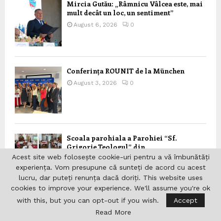
Mircia Gutău: „Râmnicu Vâlcea este, mai
mult decât un loc, un sentiment”
August 6, 2026
0
Conferința ROUNIT de la München
August 3, 2026
0
Scoala parohiala a Parohiei “Sf.
Grigorie Teologul” din
Schiedam/Rotterdam beneficiaza de
Acest site web folosește cookie-uri pentru a vă îmbunătăți
fonduri nerambursabile din partea
experiența. Vom presupune că sunteți de acord cu acest
Departamentului pentru Romanii de
lucru, dar puteți renunța dacă doriți. This website uses
Pretutindeni
cookies to improve your experience. We'll assume you're ok
August 3, 2026
0
with this, but you can opt-out if you wish.
Accept
Read More