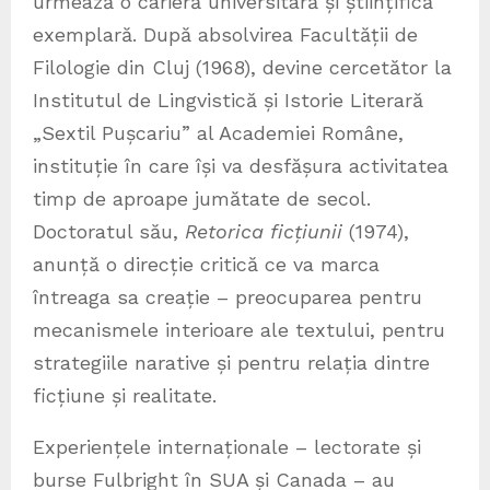
urmează o carieră universitară și științifică
exemplară. După absolvirea Facultății de
Filologie din Cluj (1968), devine cercetător la
Institutul de Lingvistică și Istorie Literară
„Sextil Pușcariu” al Academiei Române,
instituție în care își va desfășura activitatea
timp de aproape jumătate de secol.
Doctoratul său,
Retorica ficțiunii
(1974),
anunță o direcție critică ce va marca
întreaga sa creație – preocuparea pentru
mecanismele interioare ale textului, pentru
strategiile narative și pentru relația dintre
ficțiune și realitate.
Experiențele internaționale – lectorate și
burse Fulbright în SUA și Canada – au