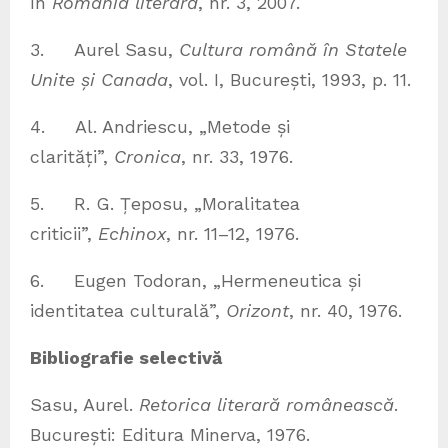
în
România literară
, nr. 3, 2007.
3. Aurel Sasu,
Cultura română în Statele
Unite și Canada
, vol. I, București, 1993, p. 11.
4. Al. Andriescu, „Metode și
clarități”,
Cronica
, nr. 33, 1976.
5. R. G. Țeposu, „Moralitatea
criticii”,
Echinox
, nr. 11–12, 1976.
6. Eugen Todoran, „Hermeneutica și
identitatea culturală”,
Orizont
, nr. 40, 1976.
Bibliografie selectivă
Sasu, Aurel.
Retorica literară românească
.
București: Editura Minerva, 1976.