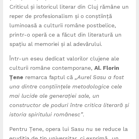
Criticul și istoricul literar din Cluj rămâne un
reper de profesionalism și o conștiință
luminoasă a culturii române postbelice,
printr-o operă ce a făcut din literatură un
spațiu al memoriei și al adevărului.
Într-un eseu dedicat valorilor clujene ale
culturii române contemporane,
Al. Florin
Țene
remarca faptul că
„Aurel Sasu a fost
una dintre conștiințele metodologice cele
mai lucide ale generației sale, un
constructor de poduri între critica literară și
istoria spiritului românesc”
.
Pentru Țene, opera lui Sasu nu se reduce la
erudiția de tip universitar, ci exprimă
„un