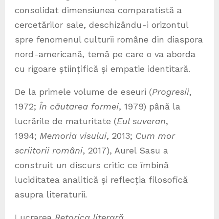
consolidat dimensiunea comparatistă a
cercetărilor sale, deschizându-i orizontul
spre fenomenul culturii române din diaspora
nord-americană, temă pe care o va aborda
cu rigoare științifică și empatie identitară.
De la primele volume de eseuri (
Progresii
,
1972;
În căutarea formei
, 1979) până la
lucrările de maturitate (
Eul suveran
,
1994;
Memoria visului
, 2013;
Cum mor
scriitorii români
, 2017), Aurel Sasu a
construit un discurs critic ce îmbină
luciditatea analitică și reflecția filosofică
asupra literaturii.
Lucrarea
Retorica literară