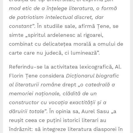
mod etic de a înțelege literatura, o formă
de patriotism intelectual discret, dar
constant”
. În studiile sale, afirmă Țene, se
simte „spiritul ardelenesc al rigoarei,
combinat cu delicatețea morală a omului de
carte care nu judecă, ci luminează”.
Referindu-se la activitatea lexicografică, Al.
Florin Țene considera
Dicționarul biografic
al literaturii române
drept
„o catedrală a
memoriei naționale, clădită de un
constructor cu vocația exactității și a
dăruirii totale”
. În opinia sa, Aurel Sasu „a
reușit ceea ce puțini istorici literari au
îndrăznit: să integreze literatura diasporei în