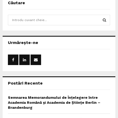
Căutare
S
e
a
S
r
c
E
Urmărește-ne
h
f
A
o
r
R
:
C
Postări Recente
H
Semnarea Memorandumului de Înțelegere între
Academia Română și Academia de Științe Berlin –
Brandenburg