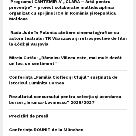
Programul CANTEMIR // „CLARA – Artă pentru
prevenție” – proiect colaborativ multidisciplinar
organizat cu sprijinul ICR în România și Republica
Moldova
Radu Jude în Polonia: ateliere cinematografice cu
actorii teatrului TR Warszawa și retrospective de film
la Łódź și Varșovia
Mircia Gutău: „Râmnicu Vâlcea este, mai mult decât
un loc, un sentiment”
Conferința „Familia Cioflec și Clujul” susținută de
istoricul Luminița Cornea
Rezultatul concursului pentru selecția și acordarea
bursei „Ierunca-Lovinescu” 2026/2027
Precizări de presă
Conferința ROUNIT de la München