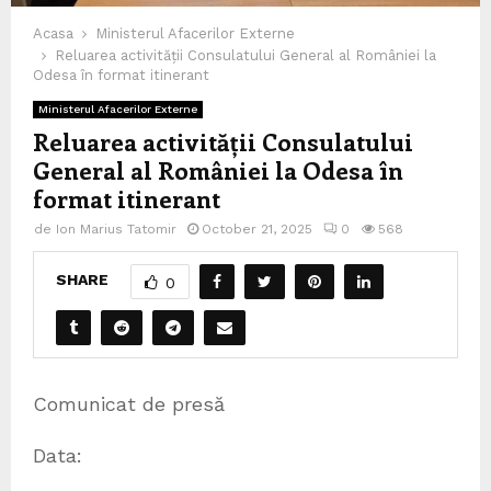
Acasa
Ministerul Afacerilor Externe
Reluarea activității Consulatului General al României la
Odesa în format itinerant
Ministerul Afacerilor Externe
Reluarea activității Consulatului
General al României la Odesa în
format itinerant
de
Ion Marius Tatomir
October 21, 2025
0
568
SHARE
0
Comunicat de presă
Data: