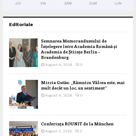
JOI
VIN
SÂM
DUM
LUN
Editoriale
Semnarea Memorandumului de
Înțelegere între Academia Română și
Academia de Științe Berlin –
Brandenburg
August 6, 2026
0
Mircia Gutău: „Râmnicu Vâlcea este, mai
mult decât un loc, un sentiment”
August 6, 2026
0
Conferința ROUNIT de la München
August 3, 2026
0