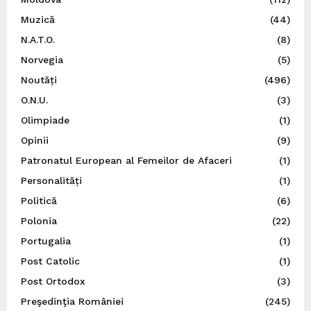
Muzică
(44)
N.A.T.O.
(8)
Norvegia
(5)
Noutăți
(496)
O.N.U.
(3)
Olimpiade
(1)
Opinii
(9)
Patronatul European al Femeilor de Afaceri
(1)
Personalități
(1)
Politică
(6)
Polonia
(22)
Portugalia
(1)
Post Catolic
(1)
Post Ortodox
(3)
Preşedinţia României
(245)