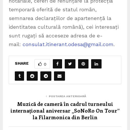
notariale, cereri de renunțare la protecția
temporară oferită de statul român,
semnarea declarațiilor de apartenență la
identitatea culturală română), cei interesați
sunt rugați să acceseze adresa de e-
mail:
consulat.itinerant.odesa@gmail.com
.
SHARE
0
POSTAREA ANTERIOARĂ
Muzică de cameră în cadrul turneului
internațional aniversar „SoNoRo On Tour”
la Filarmonica din Berlin