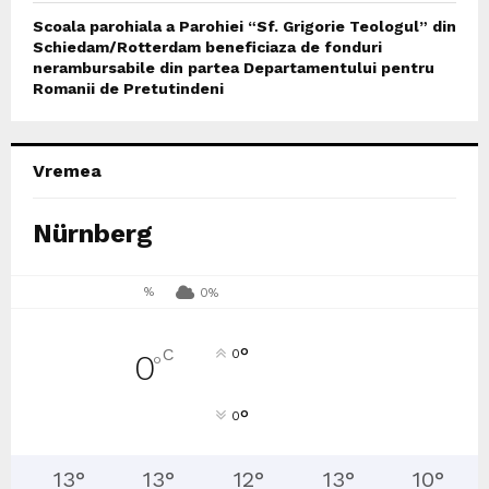
Scoala parohiala a Parohiei “Sf. Grigorie Teologul” din
Schiedam/Rotterdam beneficiaza de fonduri
nerambursabile din partea Departamentului pentru
Romanii de Pretutindeni
Vremea
Nürnberg
%
0%
°
C
0
0
°
°
0
13
°
13
°
12
°
13
°
10
°