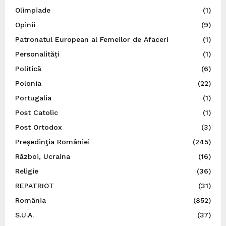
Olimpiade
(1)
Opinii
(9)
Patronatul European al Femeilor de Afaceri
(1)
Personalități
(1)
Politică
(6)
Polonia
(22)
Portugalia
(1)
Post Catolic
(1)
Post Ortodox
(3)
Preşedinţia României
(245)
Război, Ucraina
(16)
Religie
(36)
REPATRIOT
(31)
România
(852)
S.U.A.
(37)