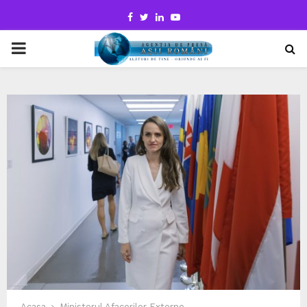
Facebook
Twitter
Linkedin
Youtube
PRIMARY
MENU
Acasa
Ministerul Afacerilor Externe