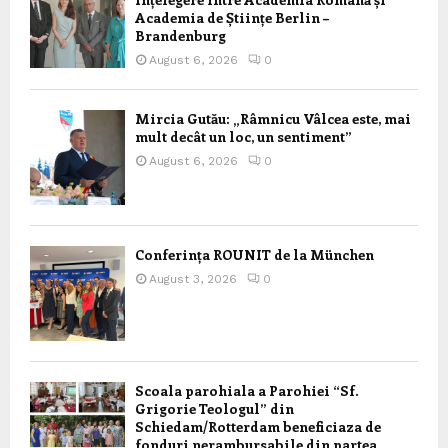
Academia de Științe Berlin –
Brandenburg
August 6, 2026
0
Mircia Gutău: „Râmnicu Vâlcea este, mai
mult decât un loc, un sentiment”
August 6, 2026
0
Conferința ROUNIT de la München
August 3, 2026
0
Scoala parohiala a Parohiei “Sf.
Grigorie Teologul” din
Schiedam/Rotterdam beneficiaza de
fonduri nerambursabile din partea