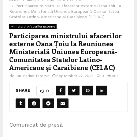
Participarea ministrului afacerilor externe Oana Țoiu la
Reuniunea Ministerială Uniunea Europeană-Comunitatea
Statelor Latino-Americane și Caraibiene (CELAC)
Ministerul Afacerilor Externe
Participarea ministrului afacerilor
externe Oana Țoiu la Reuniunea
Ministerială Uniunea Europeană-
Comunitatea Statelor Latino-
Americane și Caraibiene (CELAC)
de
Ion Marius Tatomir
September 27, 2025
0
405
SHARE
0
Comunicat de presă