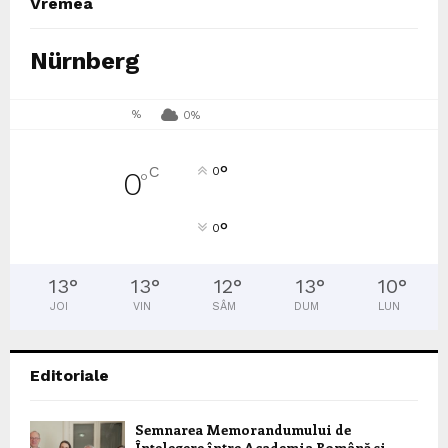
Vremea
Nürnberg
%
0%
°
C
0
0
°
°
0
13
°
13
°
12
°
13
°
10
°
JOI
VIN
SÂM
DUM
LUN
Editoriale
Semnarea Memorandumului de
Înțelegere între Academia Română și