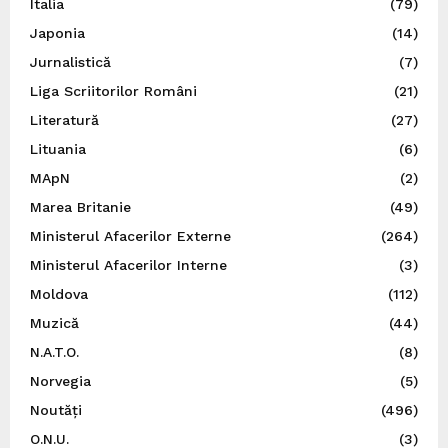
Italia
(79)
Japonia
(14)
Jurnalistică
(7)
Liga Scriitorilor Români
(21)
Literatură
(27)
Lituania
(6)
MApN
(2)
Marea Britanie
(49)
Ministerul Afacerilor Externe
(264)
Ministerul Afacerilor Interne
(3)
Moldova
(112)
Muzică
(44)
N.A.T.O.
(8)
Norvegia
(5)
Noutăți
(496)
O.N.U.
(3)