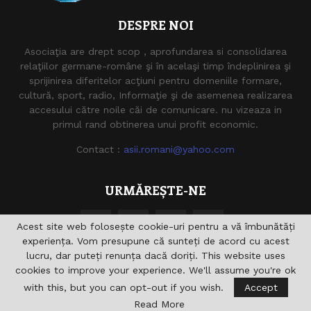
DESPRE NOI
Asociaţia are drept scop , aprofundarea si consolidarea
relaţiilor germane-române şi în acelaşi timp îndeplinirea şi
sprijinirea diferitelor acţiuni pentru domeniile formare,
cultură, sport, radio, Informaţie şi de asemenea realizarea
accesului către noile căi de comunicare. nu vizeaza in
primul rand obtinerea unui profit economic.
Contact :
asii.romani@yahoo.com
URMĂREȘTE-NE
Acest site web folosește cookie-uri pentru a vă îmbunătăți
experiența. Vom presupune că sunteți de acord cu acest
lucru, dar puteți renunța dacă doriți. This website uses
cookies to improve your experience. We'll assume you're ok
with this, but you can opt-out if you wish.
Accept
@2021 - asiiromani.eu. Toate drepturile rezervate.
Read More