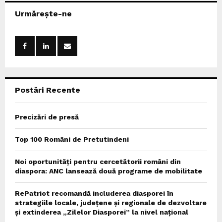
c
E
Urmărește-ne
h
f
A
o
r
R
:
C
Postări Recente
H
Precizări de presă
Top 100 Români de Pretutindeni
Noi oportunități pentru cercetătorii români din
diaspora: ANC lansează două programe de mobilitate
RePatriot recomandă includerea diasporei în
strategiile locale, județene și regionale de dezvoltare
și extinderea „Zilelor Diasporei” la nivel național