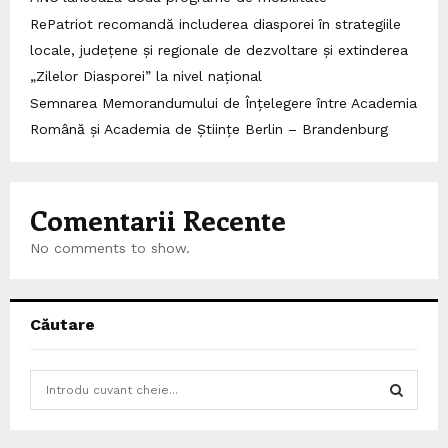
RePatriot recomandă includerea diasporei în strategiile
locale, județene și regionale de dezvoltare și extinderea
„Zilelor Diasporei” la nivel național
Semnarea Memorandumului de Înțelegere între Academia
Română și Academia de Științe Berlin – Brandenburg
Comentarii Recente
No comments to show.
Căutare
S
e
a
S
r