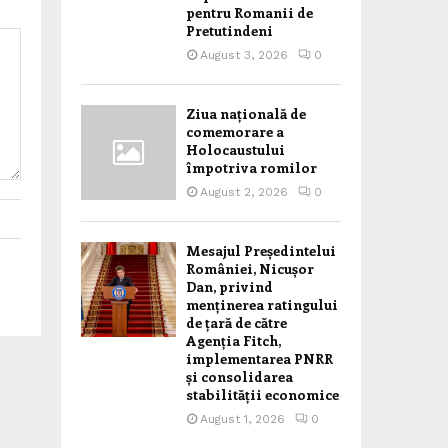
pentru Romanii de
Pretutindeni
August 3, 2026
0
Ziua națională de
comemorare a
Holocaustului
împotriva romilor
August 2, 2026
0
Mesajul Președintelui
României, Nicușor
Dan, privind
menținerea ratingului
de țară de către
Agenția Fitch,
implementarea PNRR
și consolidarea
stabilității economice
August 1, 2026
0