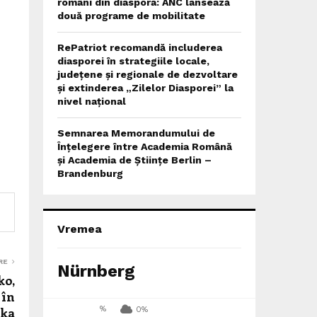
români din diaspora: ANC lansează
două programe de mobilitate
RePatriot recomandă includerea
diasporei în strategiile locale,
județene și regionale de dezvoltare
și extinderea „Zilelor Diasporei” la
nivel național
Semnarea Memorandumului de
Înțelegere între Academia Română
și Academia de Științe Berlin –
Brandenburg
Vremea
RE
Nürnberg
ko,
 în
%
aka
0%