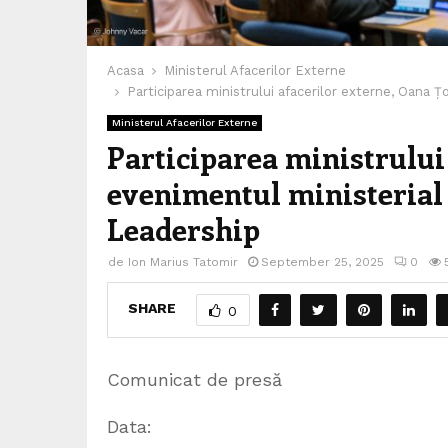
Acasa
Ministerul Afacerilor Externe
Participarea ministrului afacerilor externe, Oana Ț
Ministerul Afacerilor Externe
Participarea ministrului 
evenimentul ministerial
Leadership
de
Ion Marius Tatomir
September 25, 2025
0
SHARE
0
Comunicat de presă
Data: