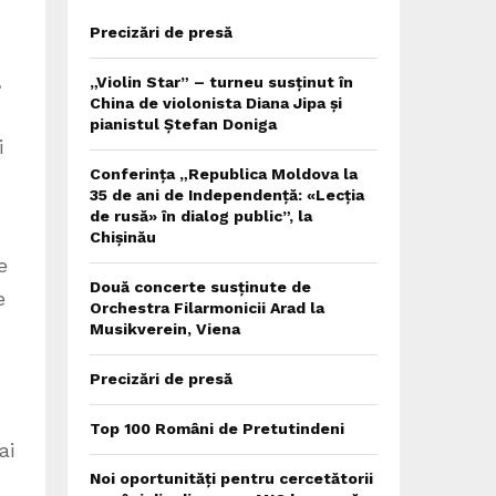
Precizări de presă
,
„Violin Star” – turneu susținut în
China de violonista Diana Jipa și
pianistul Ștefan Doniga
i
Conferința „Republica Moldova la
35 de ani de Independență: «Lecția
de rusă» în dialog public”, la
Chișinău
e
Două concerte susținute de
e
Orchestra Filarmonicii Arad la
Musikverein, Viena
Precizări de presă
Top 100 Români de Pretutindeni
ai
Noi oportunități pentru cercetătorii