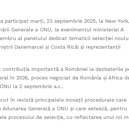
 a participat marți, 23 septembrie 2025, la New York
nării Generale a ONU, la evenimentul ministerial A
mbru al panelului dedicat tematicii selecției noulu
iștrii Danemarcei și Costa Ricăi și reprezentanții
t contribuția importantă a României la dezbaterile p
ral în 2026, proces negociat de România și Africa d
ONU la 2 septembrie a.c..
cut în revistă principalele inovații procedurale care
de Adunarea Generală a ONU și care setează, pentru
ale procesului de selecție, cu reflectarea unui rol m