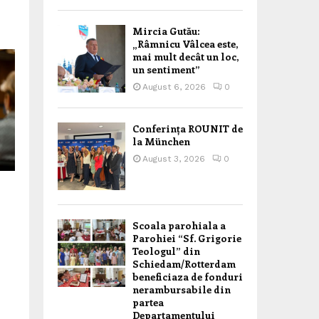
Mircia Gutău:
„Râmnicu Vâlcea este,
mai mult decât un loc,
un sentiment”
August 6, 2026
0
Conferința ROUNIT de
la München
August 3, 2026
0
n
Scoala parohiala a
Parohiei “Sf. Grigorie
Teologul” din
Schiedam/Rotterdam
beneficiaza de fonduri
nerambursabile din
partea
Departamentului