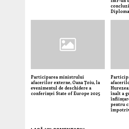
într-un 
concluzi
Diploma
Participarea ministrului
Particip
afacerilor externe, Oana Țoiu, la
afaceril
evenimentul de deschidere a
Hurezean
conferinței State of Europe 2025
înalt a 
înființa
pentru c
împotri