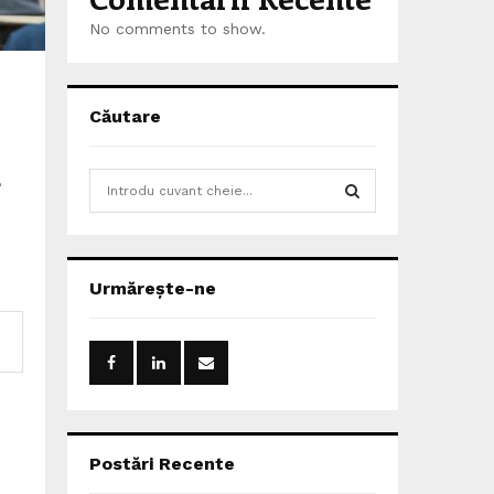
No comments to show.
Căutare
a
S
e
a
S
r
c
E
Urmărește-ne
h
f
A
o
r
R
:
C
H
Postări Recente