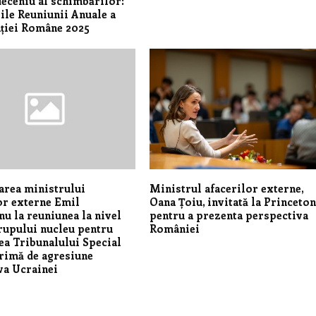
deceniu al schimbărilor:
ile Reuniunii Anuale a
ției Române 2025
area ministrului
Ministrul afacerilor externe,
or externe Emil
Oana Țoiu, invitată la Princeto
u la reuniunea la nivel
pentru a prezenta perspectiva
grupului nucleu pentru
României
rea Tribunalului Special
rimă de agresiune
va Ucrainei