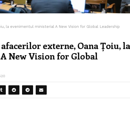
oiu, la evenimentul ministerial A New Vision for Global Leadership
afacerilor externe, Oana Țoiu, l
 A New Vision for Global
520