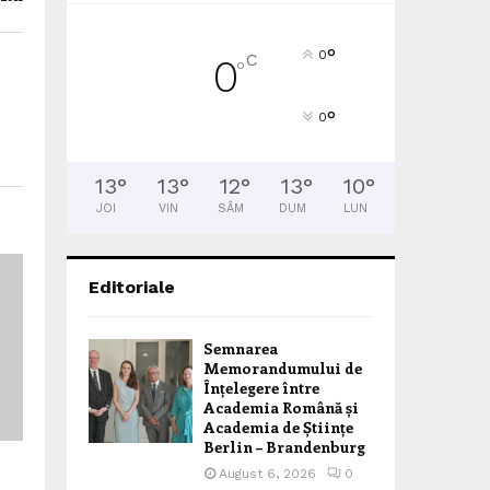
°
0
C
0
°
°
0
13
°
13
°
12
°
13
°
10
°
JOI
VIN
SÂM
DUM
LUN
Editoriale
Semnarea
Memorandumului de
Înțelegere între
Academia Română și
Academia de Științe
Berlin – Brandenburg
August 6, 2026
0