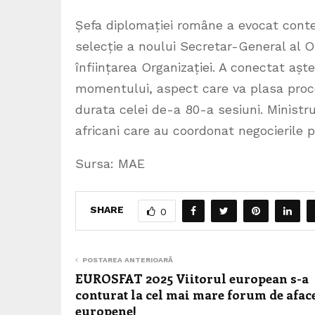
Șefa diplomației române a evocat conte
selecție a noului Secretar-General al 
înființarea Organizației. A conectat așt
momentului, aspect care va plasa proc
durata celei de-a 80-a sesiuni. Minist
africani care au coordonat negocierile 
Sursa: MAE
SHARE
0
POSTAREA ANTERIOARĂ
EUROSFAT 2025 Viitorul european s-a
conturat la cel mai mare forum de afac
europene!