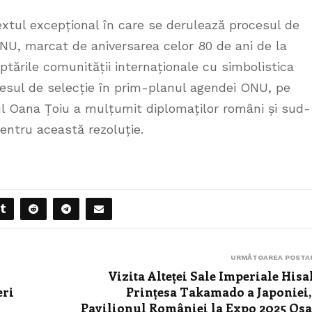
xtul excepțional în care se derulează procesul de
ONU, marcat de aniversarea celor 80 de ani de la
eptările comunității internaționale cu simbolistica
esul de selecție în prim-planul agendei ONU, pe
rul Oana Țoiu a mulțumit diplomaților români și sud-
pentru această rezoluție.
URMĂTOAREA POSTA
Vizita Alteței Sale Imperiale Hisa
eri
Prințesa Takamado a Japoniei,
Pavilionul României la Expo 2025 Os