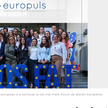
european s-a conturat la cel mai mare forum de afaceri europene!