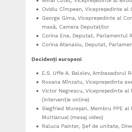
Mihai Coteț, Vicepreședinte al Bir
Ovidiu Cîmpean, Vicepreședinte al 
George Gima, Vicepreședinte al Comi
masă, Camera Deputaților
Corina Ene, Deputat, Parlamentul 
Corina Atanasiu, Deputat, Parlame
Decidenți europeni
E.S. Uffe A. Balslev, Ambasadorul 
Roxana Mînzatu, Vicepreședinta exe
Victor Negrescu, Vicepreședinte al
(intervenție online)
Siegfried Mureșan, Membru PPE al P
Multianual (mesaj video)
Raluca Painter, Șef de unitate, Dir