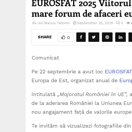
EUROSFAT 2025 Viitorul 
mare forum de afaceri e
de
Ion Marius Tatomir
September 25, 2025
0
SHARE
0
Comunicat
Pe 22 septembrie a avut loc
EUROSFAT
Europa de Est, organizat anual de
Euro
Intitulată
„Majoratul României în UE”,
de la aderarea României la Uniunea Europ
nou angajament față de valorile europ
Te invităm să vizualizezi fotografiile d