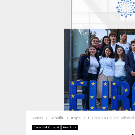
Acasa
Consiliul Europei
EUROSFAT 2025 Viitorul 
Consiliul Europei
România