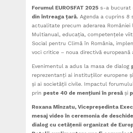
Forumul EUROSFAT 2025
s-a bucurat 
din întreaga țară.
Agenda a cuprins 8 s
actualitate precum aderarea României l
Multianual, educația, competențele viit
Social pentru Climă în România, imple
voci critice – noua directivă europeană
Evenimentul a adus la masa de dialog
reprezentanți ai instituțiilor europene 
și ai societății civile. Impactul forumului
prin
peste 40 de mențiuni în presă
și
p
Roxana Mînzatu, Vicepreședinta Execu
mesaj video în ceremonia de deschider
dialog cu cetățenii organizat de Europ