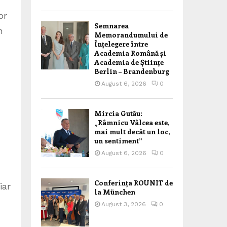
or
Semnarea
n
Memorandumului de
Înțelegere între
Academia Română și
Academia de Științe
Berlin – Brandenburg
August 6, 2026
0
Mircia Gutău:
„Râmnicu Vâlcea este,
mai mult decât un loc,
un sentiment”
August 6, 2026
0
Conferința ROUNIT de
iar
la München
August 3, 2026
0