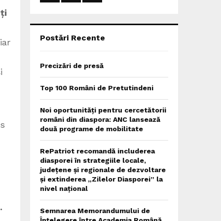
:
ți
C
H
Postări Recente
iar
Precizări de presă
i
Top 100 Români de Pretutindeni
Noi oportunități pentru cercetătorii
români din diaspora: ANC lansează
ss
două programe de mobilitate
RePatriot recomandă includerea
diasporei în strategiile locale,
județene și regionale de dezvoltare
și extinderea „Zilelor Diasporei” la
nivel național
.
Semnarea Memorandumului de
Înțelegere între Academia Română