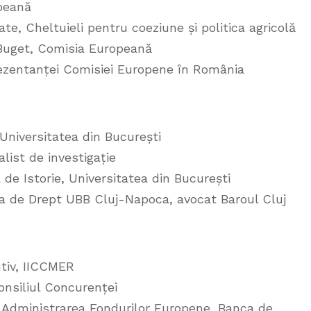
opeană
ate, Cheltuieli pentru coeziune și politica agricolă
Buget, Comisia Europeană
zentanței Comisiei Europene în România
, Universitatea din București
alist de investigație
de Istorie, Universitatea din București
ea de Drept UBB Cluj-Napoca, avocat Baroul Cluj
utiv, IICCMER
Consiliul Concurenței
 Administrarea Fondurilor Europene, Banca de