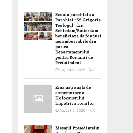
Scoala parohiala a
Parohiei “Sf. Grigorie
Teologul” din
Schiedam/Rotterdam
beneficiaza de fonduri
nerambursabile din
partea
Departamentului
pentru Romanii de
Pretutindeni
August 3, 2026
0
Ziua națională de
comemorare a
Holocaustului
împotriva romilor
August 2, 2026
0
Mesajul Președintelui