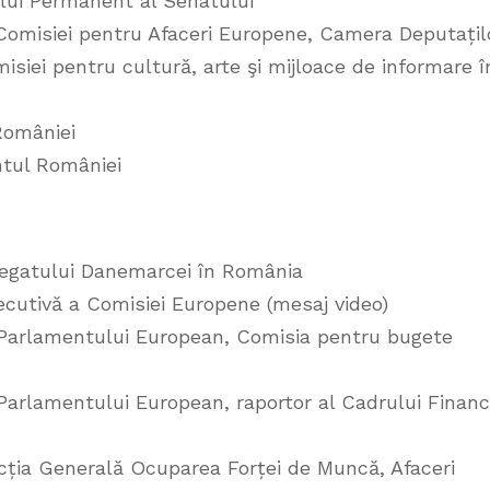
oului Permanent al Senatului
Comisiei pentru Afaceri Europene, Camera Deputațil
siei pentru cultură, arte şi mijloace de informare î
României
ntul României
Regatului Danemarcei în România
cutivă a Comisiei Europene (mesaj video)
 Parlamentului European, Comisia pentru bugete
arlamentului European, raportor al Cadrului Financ
ecția Generală Ocuparea Forței de Muncă, Afaceri