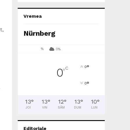
Vremea
t,
Nürnberg
%
0%
°
0
C
0
°
°
0
a
13
°
13
°
12
°
13
°
10
°
JOI
VIN
SÂM
DUM
LUN
Editoriale