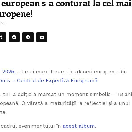
european s-a conturat la cel mai
uropene!
625
 2025,
cel mai mare forum de afaceri europene din
puls – Centrul de Expertiză Europeană.
a XIII-a ediție a marcat un moment simbolic – 18 ani
eană. O vârstă a maturității, a reflecției și a unui
ene.
in cadrul evenimentului în
acest album.