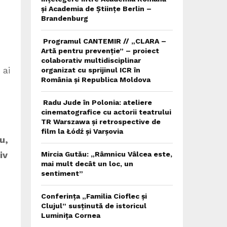
și Academia de Științe Berlin –
Brandenburg
Programul CANTEMIR // „CLARA –
Artă pentru prevenție” – proiect
colaborativ multidisciplinar
 ai
organizat cu sprijinul ICR în
România și Republica Moldova
Radu Jude în Polonia: ateliere
cinematografice cu actorii teatrului
TR Warszawa și retrospective de
film la Łódź și Varșovia
u,
iv
Mircia Gutău: „Râmnicu Vâlcea este,
mai mult decât un loc, un
sentiment”
Conferința „Familia Cioflec și
Clujul” susținută de istoricul
Luminița Cornea