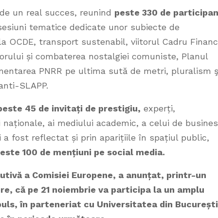
de un real succes, reunind
peste 330 de participan
esiuni tematice dedicate unor subiecte de
a OCDE, transport sustenabil, viitorul Cadru Financ
orului și combaterea nostalgiei comuniste, Planul
mentarea PNRR pe ultima sută de metri, pluralism ş
 anti-SLAPP.
peste 45 de invitați de prestigiu,
experți,
și naționale, ai mediului academic, a celui de busine
 a fost reflectat și prin aparițiile în spațiul public,
este 100 de mențiuni pe social media.
tivă a Comisiei Europene, a anunțat, printr-un
e, că pe 21 noiembrie va participa la un amplu
uls, în parteneriat cu Universitatea din București