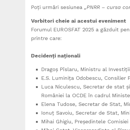
Poți urmări sesiunea
„PNRR – cursa co
Vorbitori cheie ai acestui eveniment
Forumul EUROSFAT 2025 a găzduit pentru
printre care:
Decidenți naționali
Dragoș Pîslaru, Ministru al Investiți
E.S. Luminița Odobescu, Consilier 
Luca Niculescu, Secretar de stat ș
României la OCDE în cadrul Minister
Elena Tudose, Secretar de Stat, Min
Ionuț Savoiu, Secretar de Stat, Mini
Mihai Ghigiu, Președintele Comisie