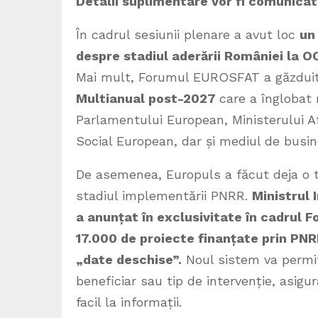
Detalii suplimentare vor fi comunicat
În cadrul sesiunii plenare a avut loc
un
despre stadiul aderării României la 
Mai mult, Forumul EUROSFAT a găzdui
Multianual post-2027
care a înglobat
Parlamentului European, Ministerului A
Social European, dar și mediul de busines
De asemenea, Europuls a făcut deja o tr
stadiul implementării PNRR.
Ministrul 
a anunțat în exclusivitate în cadrul
17.000 de proiecte finanțate prin PNRR
„date deschise”.
Noul sistem va permit
beneficiar sau tip de intervenție, asigu
facil la informații.