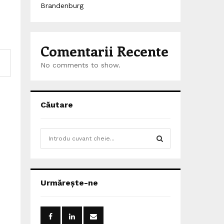
Brandenburg
Comentarii Recente
No comments to show.
Căutare
S
e
a
S
r
c
E
Urmărește-ne
h
f
A
o
r
R