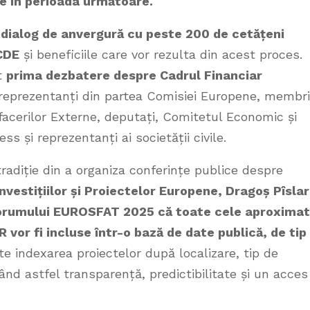
e în perioada următoare.
 dialog de anvergură cu peste 200 de cetățeni
OCDE
și beneficiile care vor rezulta din acest proces.
t
prima dezbatere despre Cadrul Financiar
 reprezentanți din partea Comisiei Europene, membri
facerilor Externe, deputați, Comitetul Economic și
s și reprezentanți ai societății civile.
adiție din a organiza conferințe publice despre
Investițiilor și Proiectelor Europene, Dragoș Pîslar
 Forumului EUROSFAT 2025 că toate cele aproximat
 vor fi incluse într-o bază de date publică, de tip
e indexarea proiectelor după localizare, tip de
rând astfel transparență, predictibilitate și un acces