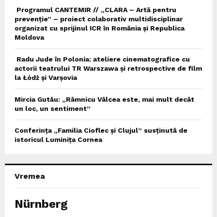
Programul CANTEMIR // „CLARA – Artă pentru
prevenție” – proiect colaborativ multidisciplinar
organizat cu sprijinul ICR în România și Republica
Moldova
Radu Jude în Polonia: ateliere cinematografice cu
actorii teatrului TR Warszawa și retrospective de film
la Łódź și Varșovia
Mircia Gutău: „Râmnicu Vâlcea este, mai mult decât
un loc, un sentiment”
Conferința „Familia Cioflec și Clujul” susținută de
istoricul Luminița Cornea
Vremea
Nürnberg