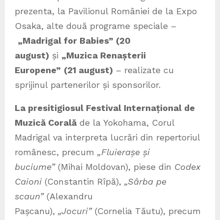
prezenta, la Pavilionul României de la Expo
Osaka, alte două programe speciale –
„Madrigal for Babies” (20
august)
și
„Muzica Renașterii
Europene”
(21 august)
– realizate cu
sprijinul partenerilor și sponsorilor.
La presitigiosul Festival Internațional de
Muzică Corală
de la Yokohama, Corul
Madrigal va interpreta lucrări din repertoriul
românesc, precum
„Fluierașe și
buciume”
(Mihai Moldovan), piese din
Codex
Caioni
(Constantin Rîpă),
„Sârba pe
scaun”
(Alexandru
Pașcanu),
„Jocuri”
(Cornelia Tăutu), precum