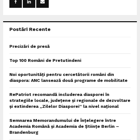
r
R
:
C
Postări Recente
H
Precizări de presă
Top 100 Români de Pretutindeni
Noi oportunități pentru cercetătorii români din
diaspora: ANC lansează două programe de mobilitate
RePatriot recomandă includerea diasporei în
strategiile locale, județene și regionale de dezvoltare
și extinderea „Zilelor Diasporei” la nivel național
Semnarea Memorandumului de Înțelegere între
Academia Română și Academia de Științe Berlin –
Brandenburg