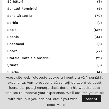
Sărbători
(7)
Senatul României
(9)
Sens Giratoriu
(70)
Serbia
(2)
Social
(136)
Spania
(34)
Spectacol
(5)
Sport
(22)
Statele Unite ale Americii
(21)
Știință
(5)
Suedia
(14)
Acest site web folosește cookie-uri pentru a vă îmbunătăți
Ţările de Jos
(7)
experiența. Vom presupune că sunteți de acord cu acest
Teatru
(22)
lucru, dar puteți renunța dacă doriți. This website uses
cookies to improve your experience. We'll assume you're ok
Traducător autorizat
(1)
with this, but you can opt-out if you wish.
Accept
Turcia
(3)
Read More
Ucraina
(9)