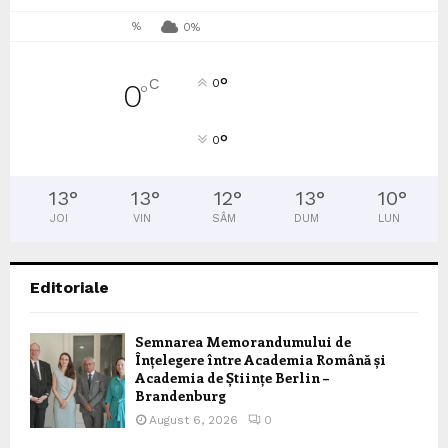
%
0%
°
C
0
0
°
°
0
13
°
13
°
12
°
13
°
10
°
JOI
VIN
SÂM
DUM
LUN
Editoriale
Semnarea Memorandumului de
Înțelegere între Academia Română și
Academia de Științe Berlin –
Brandenburg
August 6, 2026
0