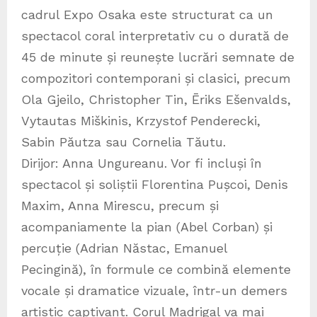
cadrul Expo Osaka este structurat ca un
spectacol coral interpretativ cu o durată de
45 de minute și reunește lucrări semnate de
compozitori contemporani și clasici, precum
Ola Gjeilo, Christopher Tin, Ēriks Ešenvalds,
Vytautas Miškinis, Krzystof Penderecki,
Sabin Păutza sau Cornelia Tăutu.
Dirijor: Anna Ungureanu. Vor fi incluși în
spectacol și soliștii Florentina Pușcoi, Denis
Maxim, Anna Mirescu, precum și
acompaniamente la pian (Abel Corban) și
percuție (Adrian Năstac, Emanuel
Pecingină), în formule ce combină elemente
vocale și dramatice vizuale, într-un demers
artistic captivant. Corul Madrigal va mai