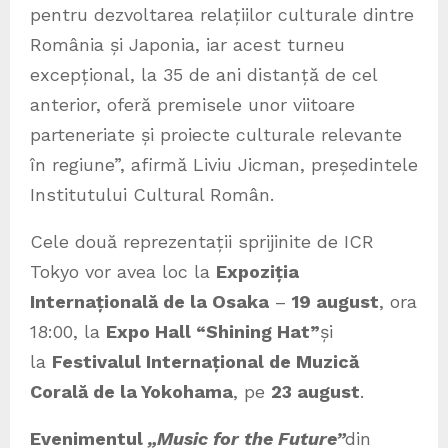
pentru dezvoltarea relațiilor culturale dintre
România și Japonia, iar acest turneu
excepțional, la 35 de ani distanță de cel
anterior, oferă premisele unor viitoare
parteneriate și proiecte culturale relevante
în regiune”, afirmă Liviu Jicman, președintele
Institutului Cultural Român.
Cele două reprezentații sprijinite de ICR
Tokyo vor avea loc la
Expoziția
Internațională de la Osaka
–
19 august
, ora
18:00, la
Expo Hall “Shining Hat”
și
la
Festivalul Internațional de Muzică
Corală de la Yokohama
, pe
23 august
.
Evenimentul
„Music for the Future”
din