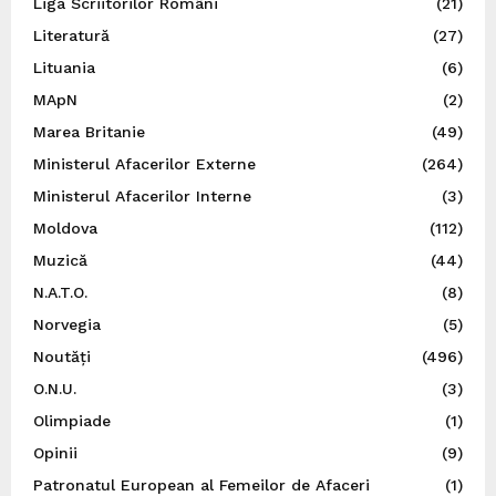
Liga Scriitorilor Români
(21)
Literatură
(27)
Lituania
(6)
MApN
(2)
Marea Britanie
(49)
Ministerul Afacerilor Externe
(264)
Ministerul Afacerilor Interne
(3)
Moldova
(112)
Muzică
(44)
N.A.T.O.
(8)
Norvegia
(5)
Noutăți
(496)
O.N.U.
(3)
Olimpiade
(1)
Opinii
(9)
Patronatul European al Femeilor de Afaceri
(1)