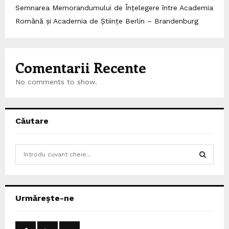
Semnarea Memorandumului de Înțelegere între Academia
Română și Academia de Științe Berlin – Brandenburg
Comentarii Recente
No comments to show.
Căutare
S
e
a
S
r
c
E
Urmărește-ne
h
f
A
o