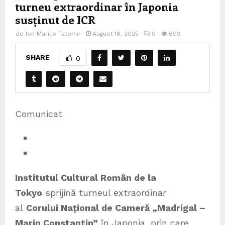
turneu extraordinar în Japonia
susținut de ICR
de
Ion Marius Tatomir
August 18, 2025
0
609
SHARE
0
Comunicat
Institutul Cultural Român de la
Tokyo
sprijină turneul extraordinar
al
Corului Național de Cameră „Madrigal –
Marin Constantin”
în Japonia, prin care